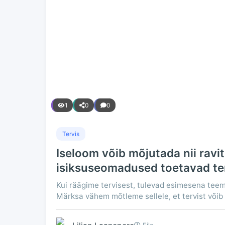
1
0
0
Tervis
Iseloom võib mõjutada nii ravit
isiksuseomadused toetavad te
Kui räägime tervisest, tulevad esimesena teemak
Märksa vähem mõtleme sellele, et tervist võib