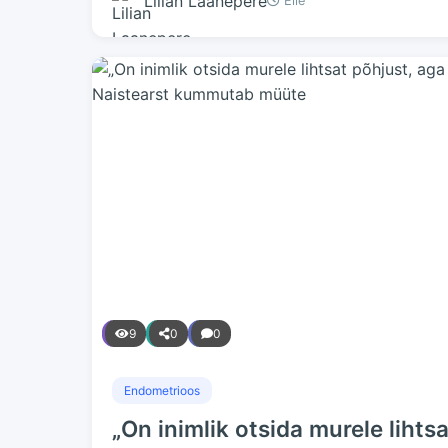
Lilian Laanepere
Eile
9
0
0
Endometrioos
„On inimlik otsida murele lihtsa