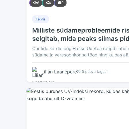
6
0
0
Tervis
Milliste südameprobleemide ri
selgitab, mida peaks silmas p
Confido kardioloog Hasso Uuetoa räägib lähe
südame ja veresoonkonna tööd ning kuidas äär
Lilian Laanepere
5 päeva tagasi