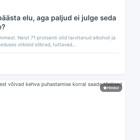
ästa elu, aga paljud ei julge seda
e?
mest. Neist 71 protsenti olid tarvitanud alkoholi ja
duses viibisid sõbrad, tuttavad...
Hinda!