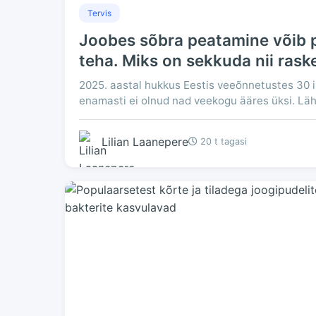
Tervis
Joobes sõbra peatamine võib pä
teha. Miks on sekkuda nii rask
2025. aastal hukkus Eestis veeõnnetustes 30 ini
enamasti ei olnud nad veekogu ääres üksi. Lähe
Lilian Laanepere
20 t tagasi