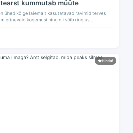
istearst kummutab müüte
 ühed kõige laiemalt kasutatavad ravimid terves
erinevaid kogemusi ning nii võib ringlus...
Hinda!