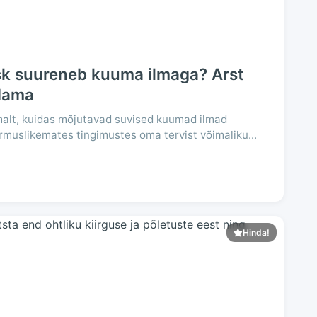
sk suureneb kuuma ilmaga? Arst
idama
malt, kuidas mõjutavad suvised kuumad ilmad
muslikemates tingimustes oma tervist võimaliku...
Hinda!