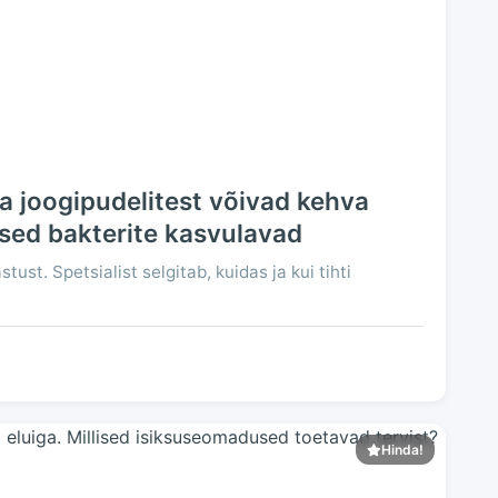
ga joogipudelitest võivad kehva
ised bakterite kasvulavad
st. Spetsialist selgitab, kuidas ja kui tihti
Hinda!