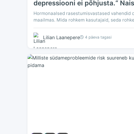
depressiooni ei põhjusta.“ Na
Hormonaalsed rasestumisvastased vahendid on
maailmas. Mida rohkem kasutajaid, seda rohkem 
Lilian Laanepere
4 päeva tagasi