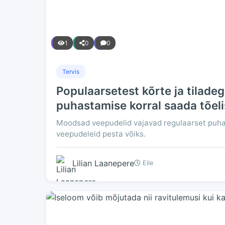
1
0
0
Tervis
Populaarsetest kõrte ja tilade
puhastamise korral saada tõel
Moodsad veepudelid vajavad regulaarset puhastu
veepudeleid pesta võiks.
Lilian Laanepere
Eile