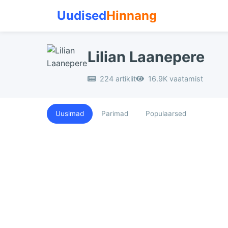
Uudised
Hinnang
Lilian Laanepere
224 artiklit
16.9K vaatamist
Uusimad
Parimad
Populaarsed