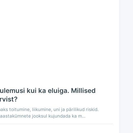
ulemusi kui ka eluiga. Millised
rvist?
s toitumine, liikumine, uni ja pärilikud riskid.
 aastakümnete jooksul kujundada ka m...