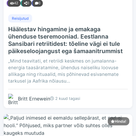
42
0
0
Reisijutud
Häälestav hingamine ja emakaga
ühenduse tseremooniad. Eestlanna
Sansibari retriitidest: tõeline vägi ei tule
päikeseloojangust ega šamaanitrummist
„Mind teavitati, et retriidi keskmes on jumalanna-
energia taasäratamine, ühendus naiseliku loovuse
allikaga ning rituaalid, mis põhinevad esivanemate
tarkusel ja Aafrika nõiausu...
Britt Ernewein
2 kuud tagasi
Hinda!