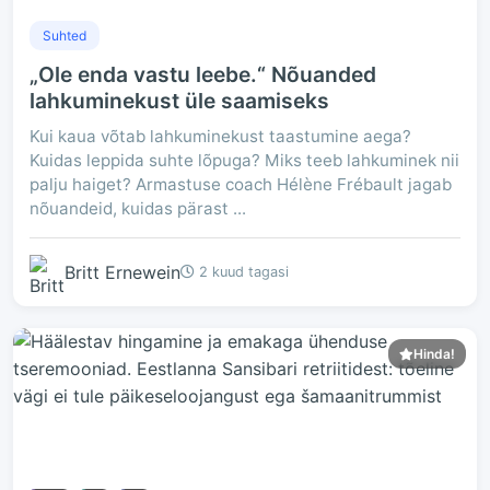
Suhted
„Ole enda vastu leebe.“ Nõuanded
lahkuminekust üle saamiseks
Kui kaua võtab lahkuminekust taastumine aega?
Kuidas leppida suhte lõpuga? Miks teeb lahkuminek nii
palju haiget? Armastuse coach Hélène Frébault jagab
nõuandeid, kuidas pärast ...
Britt Ernewein
2 kuud tagasi
Hinda!