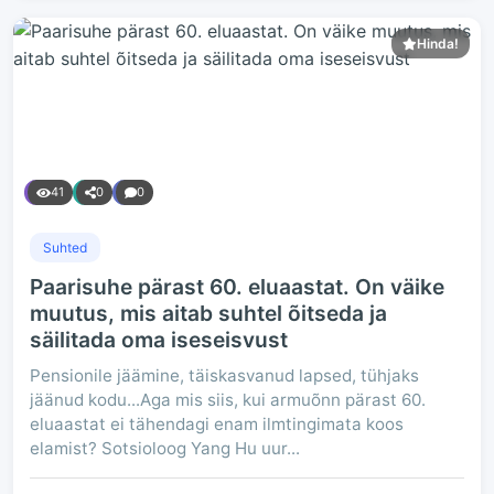
Hinda!
41
0
0
Suhted
Paarisuhe pärast 60. eluaastat. On väike
muutus, mis aitab suhtel õitseda ja
säilitada oma iseseisvust
Pensionile jäämine, täiskasvanud lapsed, tühjaks
jäänud kodu...Aga mis siis, kui armuõnn pärast 60.
eluaastat ei tähendagi enam ilmtingimata koos
elamist? Sotsioloog Yang Hu uur...