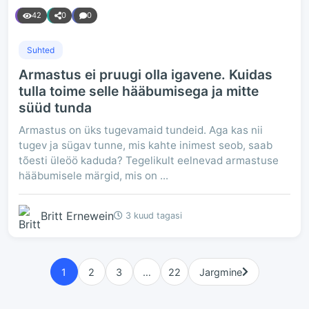
42
0
0
Suhted
Armastus ei pruugi olla igavene. Kuidas
tulla toime selle hääbumisega ja mitte
süüd tunda
Armastus on üks tugevamaid tundeid. Aga kas nii
tugev ja sügav tunne, mis kahte inimest seob, saab
tõesti üleöö kaduda? Tegelikult eelnevad armastuse
hääbumisele märgid, mis on ...
Britt Ernewein
3 kuud tagasi
1
2
3
…
22
Jargmine