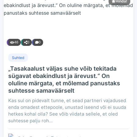
Hinda!
46
0
0
Suhted
„Tasakaalust väljas suhe võib tekitada
sügavat ebakindlust ja ärevust.“ On
oluline märgata, et mõlemad panustaks
suhtesse samaväärselt
Kas sul on pidevalt tunne, et sead partneri vajadused
enda omadest ettepoole, unustad iseend või ei suuda
hetkes kohal olla? See võib viidata sellele, et oled
suhtesse palju roh...