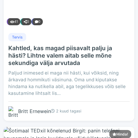
41
0
0
Tervis
Kahtled, kas magad piisavalt palju ja
hästi? Lihtne valem aitab selle mõne
sekundiga välja arvutada
Paljud inimesed ei maga nii hästi, kui võiksid, ning
ärkavad hommikuti väsinuna. Oma und kiputakse
hindama ka nutikella abil, aga tegelikkuses võib selle
kasutamine lihtsalt lis...
Britt Ernewein
2 kuud tagasi
Hinda!