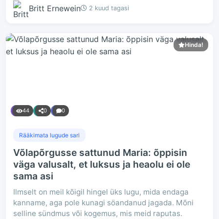
Britt Ernewein
2 kuud tagasi
Hinda!
44
0
0
Rääkimata lugude sari
Võlapõrgusse sattunud Maria: õppisin
väga valusalt, et luksus ja heaolu ei ole
sama asi
Ilmselt on meil kõigil hingel üks lugu, mida endaga
kanname, aga pole kunagi söandanud jagada. Mõni
selline sündmus või kogemus, mis meid raputas.