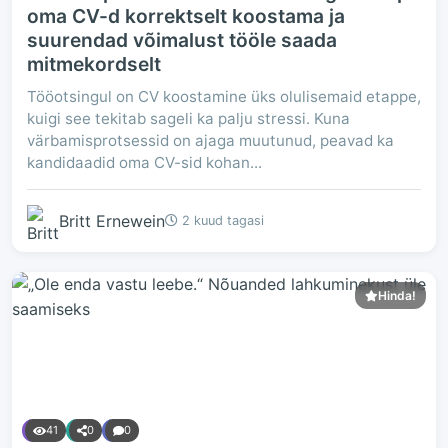
oma CV-d korrektselt koostama ja
suurendad võimalust tööle saada
mitmekordselt
Tööotsingul on CV koostamine üks olulisemaid etappe,
kuigi see tekitab sageli ka palju stressi. Kuna
värbamisprotsessid on ajaga muutunud, peavad ka
kandidaadid oma CV-sid kohan...
Britt Ernewein
2 kuud tagasi
Hinda!
41
0
0