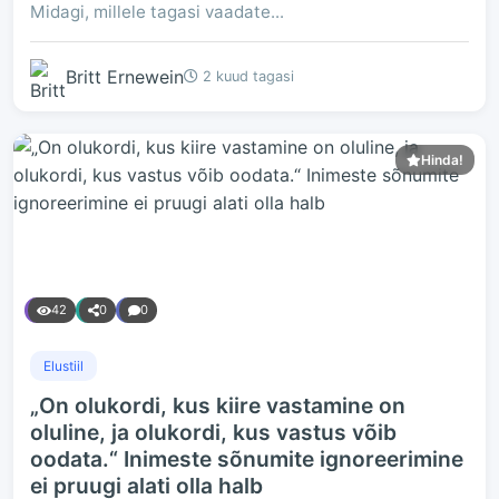
Midagi, millele tagasi vaadate...
Britt Ernewein
2 kuud tagasi
Hinda!
42
0
0
Elustiil
„On olukordi, kus kiire vastamine on
oluline, ja olukordi, kus vastus võib
oodata.“ Inimeste sõnumite ignoreerimine
ei pruugi alati olla halb