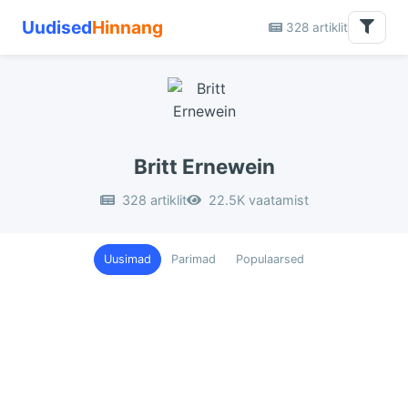
Uudised
Hinnang
328 artiklit
Britt Ernewein
328 artiklit
22.5K vaatamist
Uusimad
Parimad
Populaarsed