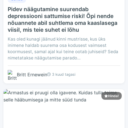
Pidev näägutamine suurendab
depressiooni sattumise riski! Õpi nende
nõuannete abil suhtlema oma kaaslasega
viisil, mis teie suhet ei lõhu
Kas oled kunagi jäänud kinni mustrisse, kus üks
inimene haldab suurema osa kodusest vaimsest
koormusest, samal ajal kui teine ootab juhiseid? Seda
nimetatakse näägutamise parado...
Britt Ernewein
3 kuud tagasi
Hinda!