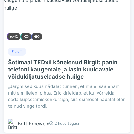
42
0
0
Elustiil
Šotimaal TEDxil kõnelenud Birgit: panin
telefoni kaugemale ja lasin kuuldavale
võidukiljatuselaadse huilge
„Järgmised kuus nädalat tunnen, et ma ei saa enam
mitte millelegi pihta. Eric kirjeldab, et kui võrrelda
seda küpsetamiskonkursiga, siis esimesel nädalal olen
teinud vinge tordi...
Britt Ernewein
2 kuud tagasi