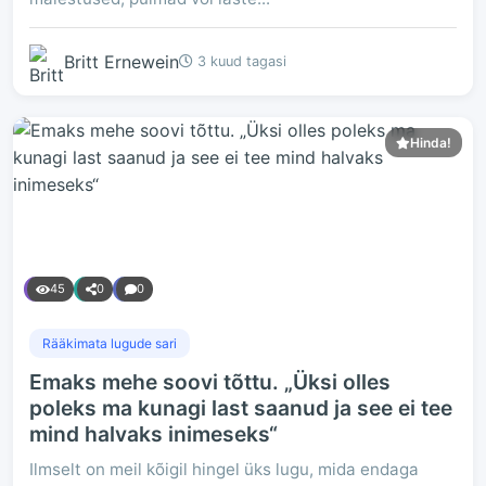
Britt Ernewein
3 kuud tagasi
Hinda!
45
0
0
Rääkimata lugude sari
Emaks mehe soovi tõttu. „Üksi olles
poleks ma kunagi last saanud ja see ei tee
mind halvaks inimeseks“
Ilmselt on meil kõigil hingel üks lugu, mida endaga