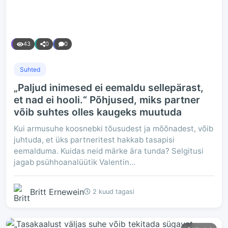
43
0
0
Suhted
„Paljud inimesed ei eemaldu sellepärast,
et nad ei hooli.“ Põhjused, miks partner
võib suhtes olles kaugeks muutuda
Kui armusuhe koosnebki tõusudest ja mõõnadest, võib
juhtuda, et üks partneritest hakkab tasapisi
eemalduma. Kuidas neid märke ära tunda? Selgitusi
jagab psühhoanalüütik Valentin...
Britt Ernewein
2 kuud tagasi