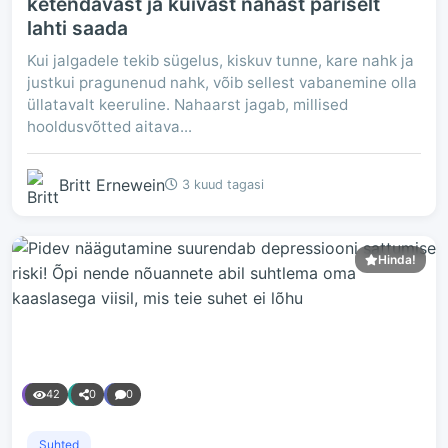
ketendavast ja kuivast nahast päriselt
lahti saada
Kui jalgadele tekib sügelus, kiskuv tunne, kare nahk ja
justkui pragunenud nahk, võib sellest vabanemine olla
üllatavalt keeruline. Nahaarst jagab, millised
hooldusvõtted aitava...
Britt Ernewein
3 kuud tagasi
Hinda!
42
0
0
Suhted