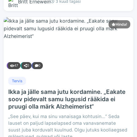
Britt Ernewein
3 kuud tagasi
Hinda!
47
0
0
Tervis
Ikka ja jälle sama jutu kordamine. „Eakate
soov pidevalt samu lugusid rääkida ei
pruugi olla märk Alzheimerist“
„See päev, kui ma sinu vanaisaga kohtusin…“ Seda
lauset on paljud lapselapsed oma vanavanemate
suust juba korduvalt kuulnud. Olgu jutuks kooliaegsed
mälestused, pulmad või laste...