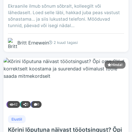
Ekraanile ilmub sõnum sõbralt, kolleegilt või
lähedaselt. Loed selle läbi, hakkad juba peas vastust
sõnastama… ja siis lukustad telefoni. Mööduvad
tunnid, päevad või isegi nädal...
Britt Ernewein
2 kuud tagasi
Hinda!
42
0
0
Elustiil
Kõrini lõputuna näivast tööotsingust? Õpi