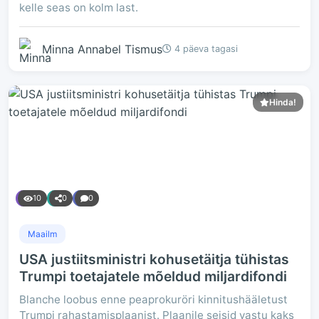
kelle seas on kolm last.
Minna Annabel Tismus
4 päeva tagasi
Hinda!
10
0
0
Maailm
USA justiitsministri kohusetäitja tühistas
Trumpi toetajatele mõeldud miljardifondi
Blanche loobus enne peaprokuröri kinnitushääletust
Trumpi rahastamisplaanist. Plaanile seisid vastu kaks