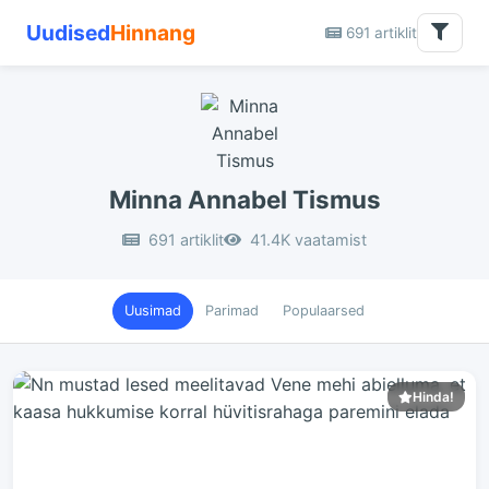
Uudised
Hinnang
691 artiklit
Minna Annabel Tismus
691 artiklit
41.4K vaatamist
Uusimad
Parimad
Populaarsed
Hinda!