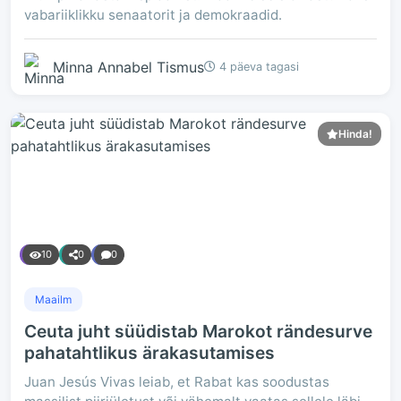
vabariiklikku senaatorit ja demokraadid.
Minna Annabel Tismus
4 päeva tagasi
Hinda!
10
0
0
Maailm
Ceuta juht süüdistab Marokot rändesurve
pahatahtlikus ärakasutamises
Juan Jesús Vivas leiab, et Rabat kas soodustas