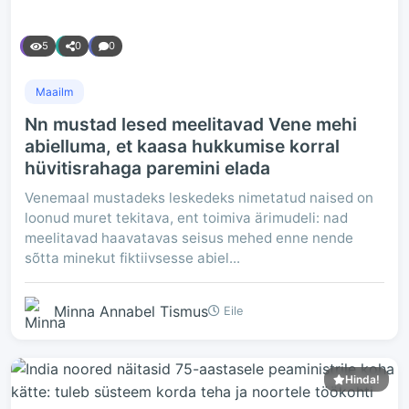
5
0
0
Maailm
Nn mustad lesed meelitavad Vene mehi
abielluma, et kaasa hukkumise korral
hüvitisrahaga paremini elada
Venemaal mustadeks leskedeks nimetatud naised on
loonud muret tekitava, ent toimiva ärimudeli: nad
meelitavad haavatavas seisus mehed enne nende
sõtta minekut fiktiivsesse abiel...
Minna Annabel Tismus
Eile
Hinda!