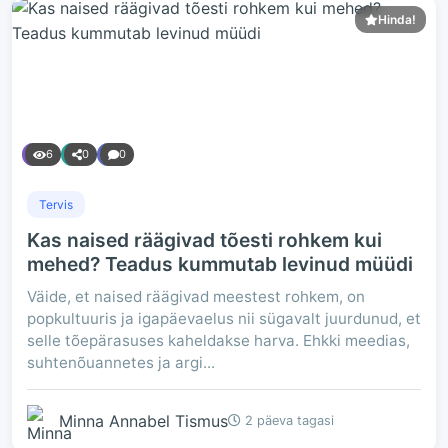
Hinda!
6
0
0
Tervis
Kas naised räägivad tõesti rohkem kui
mehed? Teadus kummutab levinud müüdi
Väide, et naised räägivad meestest rohkem, on
popkultuuris ja igapäevaelus nii sügavalt juurdunud, et
selle tõepärasuses kaheldakse harva. Ehkki meedias,
suhtenõuannetes ja argi...
Minna Annabel Tismus
2 päeva tagasi