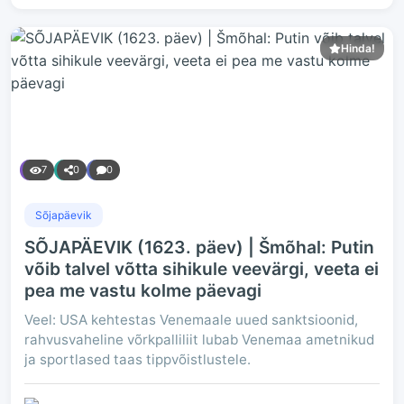
Hinda!
7
0
0
Sõjapäevik
SÕJAPÄEVIK (1623. päev) | Šmõhal: Putin
võib talvel võtta sihikule veevärgi, veeta ei
pea me vastu kolme päevagi
Veel: USA kehtestas Venemaale uued sanktsioonid,
rahvusvaheline võrkpalliliit lubab Venemaa ametnikud
ja sportlased taas tippvõistlustele.