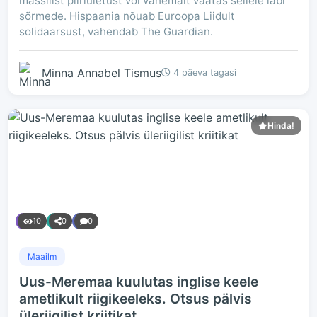
massilist piiriületust või vähemalt vaatas sellele läbi
sõrmede. Hispaania nõuab Euroopa Liidult
solidaarsust, vahendab The Guardian.
Minna Annabel Tismus
4 päeva tagasi
Hinda!
10
0
0
Maailm
Uus-Meremaa kuulutas inglise keele
ametlikult riigikeeleks. Otsus pälvis
üleriigilist kriitikat