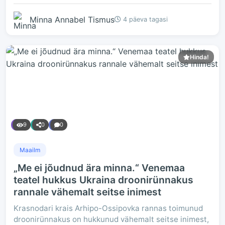
Minna Annabel Tismus
4 päeva tagasi
Hinda!
9
0
0
Maailm
„Me ei jõudnud ära minna.“ Venemaa
teatel hukkus Ukraina droonirünnakus
rannale vähemalt seitse inimest
Krasnodari krais Arhipo-Ossipovka rannas toimunud
droonirünnakus on hukkunud vähemalt seitse inimest,