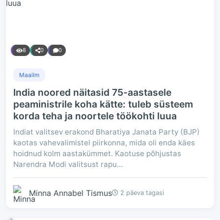
8
0
0
Maailm
India noored näitasid 75-aastasele
peaministrile koha kätte: tuleb süsteem
korda teha ja noortele töökohti luua
Indiat valitsev erakond Bharatiya Janata Party (BJP)
kaotas vahevalimistel piirkonna, mida oli enda käes
hoidnud kolm aastakümmet. Kaotuse põhjustas
Narendra Modi valitsust rapu...
Minna Annabel Tismus
2 päeva tagasi