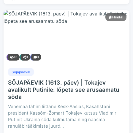
Hinda!
13
0
0
Sõjapäevik
SÕJAPÄEVIK (1613. päev) | Tokajev
avalikult Putinile: lõpeta see arusaamatu
sõda
Venemaa lähim liitlane Kesk-Aasias, Kasahstani
president Kassõm-Žomart Tokajev kutsus Vladimir
Putinit Ukraina sõda külmutama ning naasma
rahuläbirääkimiste juurd...