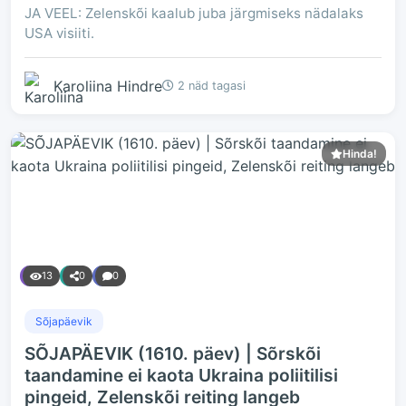
JA VEEL: Zelenskõi kaalub juba järgmiseks nädalaks
USA visiiti.
Karoliina Hindre
2 näd tagasi
Hinda!
13
0
0
Sõjapäevik
SÕJAPÄEVIK (1610. päev) | Sõrskõi
taandamine ei kaota Ukraina poliitilisi
pingeid, Zelenskõi reiting langeb