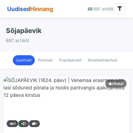
Uudised
Hinnang
697 artiklit
Sõjapäevik
697 artiklit
Uusimad
Parimad
Populaarsed
Kommenteeritud
Hinda!
9
0
0