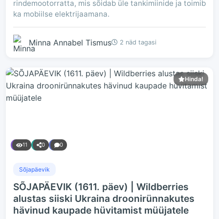
rindemootorratta, mis sõidab üle tankimiinide ja toimib
ka mobiilse elektrijaamana.
Minna Annabel Tismus
2 näd tagasi
Hinda!
11
0
0
Sõjapäevik
SÕJAPÄEVIK (1611. päev) | Wildberries
alustas siiski Ukraina droonirünnakutes
hävinud kaupade hüvitamist müüjatele