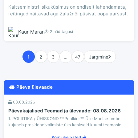
Kaitseministri isikuküsimus on endiselt lahendamata,
reitingud näitavad aga Zalužnõi püsivat populaarsust.
Kaur Maran
2 näd tagasi
1
2
3
…
47
Jargmine
Päeva ülevaade
08.08.2026
Päevakajalised Teemad ja ülevaade: 08.08.2026
1. POLIITIKA / ÜHISKOND **Pealkiri:** Ülle Madise ümber
kujuneb presidendivalimiste üks keskseid kuumi teemasid...
Kõik ülevaated