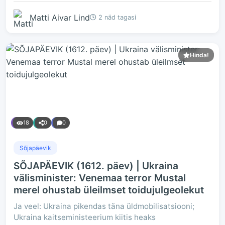
Matti Aivar Lind
2 näd tagasi
Hinda!
18
0
0
Sõjapäevik
SÕJAPÄEVIK (1612. päev) | Ukraina
välisminister: Venemaa terror Mustal
merel ohustab üleilmset toidujulgeolekut
Ja veel: Ukraina pikendas täna üldmobilisatsiooni;
Ukraina kaitseministeerium kiitis heaks