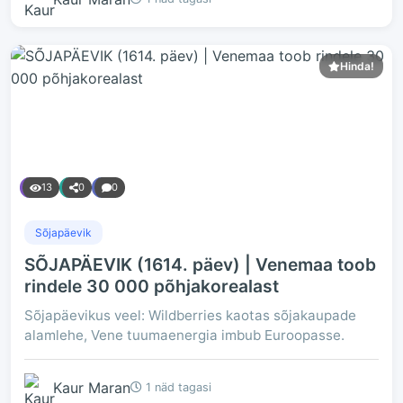
Hinda!
13
0
0
Sõjapäevik
SÕJAPÄEVIK (1614. päev) | Venemaa toob
rindele 30 000 põhjakorealast
Sõjapäevikus veel: Wildberries kaotas sõjakaupade
alamlehe, Vene tuumaenergia imbub Euroopasse.
Kaur Maran
1 näd tagasi