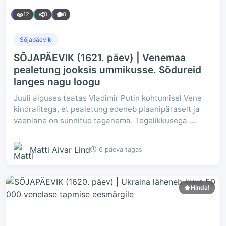
12
0
0
Sõjapäevik
SÕJAPÄEVIK (1621. päev) | Venemaa
pealetung jooksis ummikusse. Sõdureid
langes nagu loogu
Juuli alguses teatas Vladimir Putin kohtumisel Vene
kindralitega, et pealetung edeneb plaanipäraselt ja
vaenlane on sunnitud taganema. Tegelikkusega ...
Matti Aivar Lind
6 päeva tagasi
Hinda!