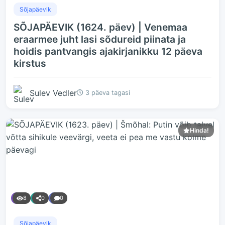
Sõjapäevik
SÕJAPÄEVIK (1624. päev) | Venemaa
eraarmee juht lasi sõdureid piinata ja
hoidis pantvangis ajakirjanikku 12 päeva
kirstus
Sulev Vedler
3 päeva tagasi
Hinda!
8
0
0
Sõjapäevik