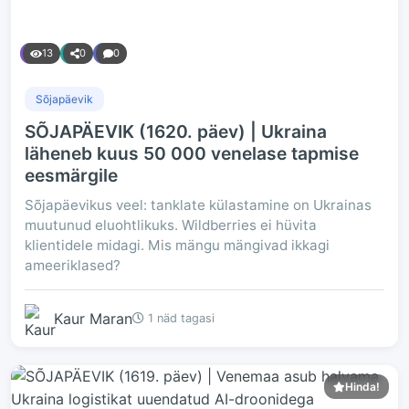
13
0
0
Sõjapäevik
SÕJAPÄEVIK (1620. päev) | Ukraina
läheneb kuus 50 000 venelase tapmise
eesmärgile
Sõjapäevikus veel: tanklate külastamine on Ukrainas
muutunud eluohtlikuks. Wildberries ei hüvita
klientidele midagi. Mis mängu mängivad ikkagi
ameeriklased?
Kaur Maran
1 näd tagasi
Hinda!