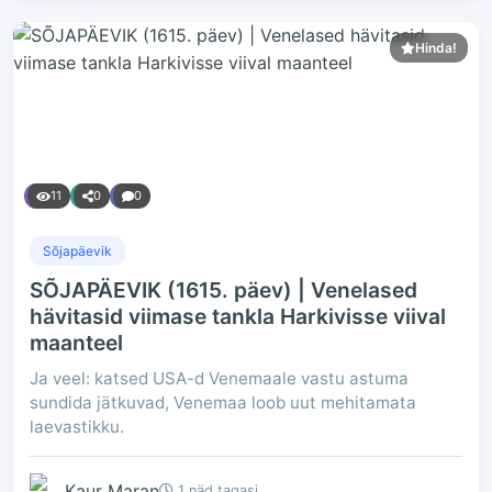
Hinda!
11
0
0
Sõjapäevik
SÕJAPÄEVIK (1615. päev) | Venelased
hävitasid viimase tankla Harkivisse viival
maanteel
Ja veel: katsed USA-d Venemaale vastu astuma
sundida jätkuvad, Venemaa loob uut mehitamata
laevastikku.
Kaur Maran
1 näd tagasi