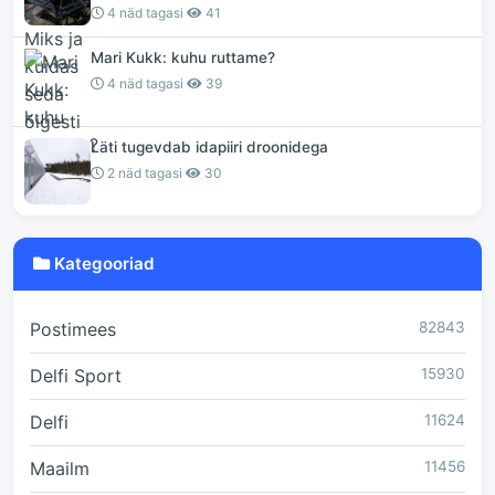
4 näd tagasi
41
Mari Kukk: kuhu ruttame?
4 näd tagasi
39
Läti tugevdab idapiiri droonidega
2 näd tagasi
30
Kategooriad
Postimees
82843
Delfi Sport
15930
Delfi
11624
Maailm
11456