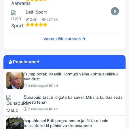
5
Delfi Sport
2.4K
237.9K
Vaata kõiki autoreid
Populaarsed
Trump ootab Iraanilt Hormuzi väina kohta avalikku
avaldust
4 näd tagasi
44
Õunapuid tasub lõigata ka suvel! Miks ja kuidas seda
õigesti teha?
3 näd tagasi
42
Isapuhkusel Briti programmeerija lõi Ukrainale
tehisintellektil põhineva drooniarmee