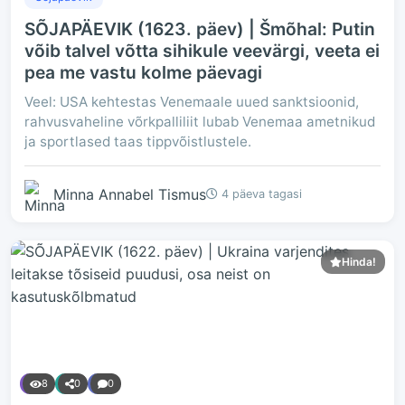
SÕJAPÄEVIK (1623. päev) | Šmõhal: Putin
võib talvel võtta sihikule veevärgi, veeta ei
pea me vastu kolme päevagi
Veel: USA kehtestas Venemaale uued sanktsioonid,
rahvusvaheline võrkpalliliit lubab Venemaa ametnikud
ja sportlased taas tippvõistlustele.
Minna Annabel Tismus
4 päeva tagasi
Hinda!
8
0
0