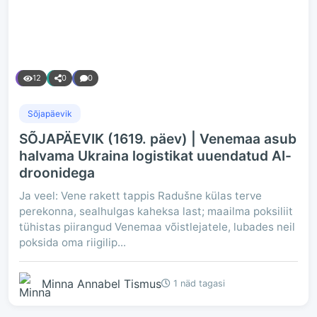
12
0
0
Sõjapäevik
SÕJAPÄEVIK (1619. päev) | Venemaa asub
halvama Ukraina logistikat uuendatud AI-
droonidega
Ja veel: Vene rakett tappis Radušne külas terve
perekonna, sealhulgas kaheksa last; maailma poksiliit
tühistas piirangud Venemaa võistlejatele, lubades neil
poksida oma riigilip...
Minna Annabel Tismus
1 näd tagasi