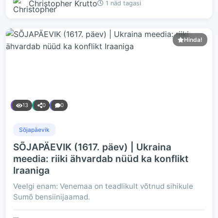
Christopher Krutto
1 näd tagasi
Hinda!
13
0
0
Sõjapäevik
SÕJAPÄEVIK (1617. päev) | Ukraina
meedia: riiki ähvardab nüüd ka konflikt
Iraaniga
Veelgi enam: Venemaa on teadlikult võtnud sihikule
Sumõ bensiinijaamad.