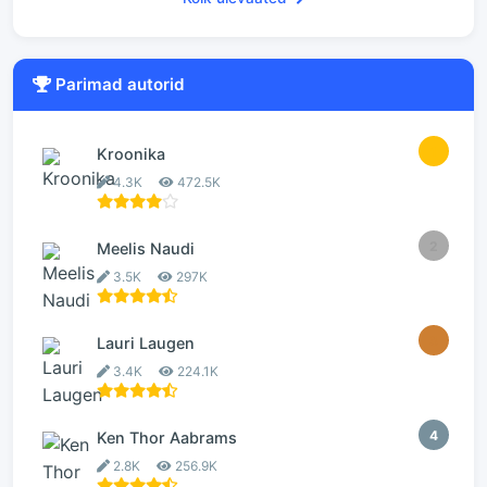
Parimad autorid
1
Kroonika
4.3K
472.5K
2
Meelis Naudi
3.5K
297K
3
Lauri Laugen
3.4K
224.1K
4
Ken Thor Aabrams
2.8K
256.9K