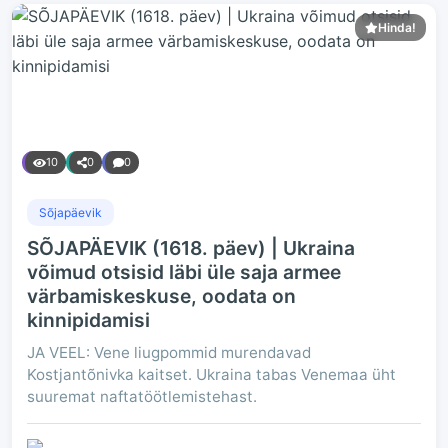
Hinda!
10
0
0
Sõjapäevik
SÕJAPÄEVIK (1618. päev) | Ukraina
võimud otsisid läbi üle saja armee
värbamiskeskuse, oodata on
kinnipidamisi
JA VEEL: Vene liugpommid murendavad
Kostjantõnivka kaitset. Ukraina tabas Venemaa üht
suuremat naftatöötlemistehast.