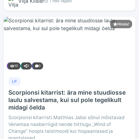
Vilja Kiisler
1 näd tagasi
Hinda!
10
0
0
LP
Scorpionsi kitarrist: ära mine stuudiosse
laulu salvestama, kui sul pole tegelikult
midagi öelda
Scorpionsi kitarristi Matthias Jabsi sõnul mõistavad
Venemaa naaberriigid nende hittlugu „Wind of
Change“ hoopis teistmoodi kui hispaanlased ja
prantslased.