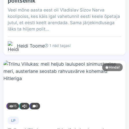
politseinik
Veel mõne aasta eest oli Vladislav Sizov Narva
koolipoiss, kes käis igal vahetunnil eesti keele õpetaja
jutul, et eesti keelt arendada. Sama järjekindlusega
läks ta hiljem polit...
Heidi Toome
1 näd tagasi
Hinda!
15
0
0
LP