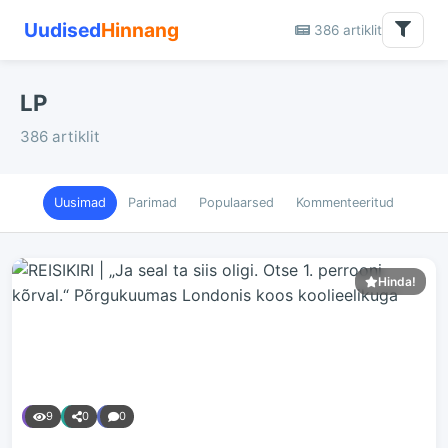
Uudised
Hinnang
386 artiklit
LP
386 artiklit
Uusimad
Parimad
Populaarsed
Kommenteeritud
Hinda!
9
0
0