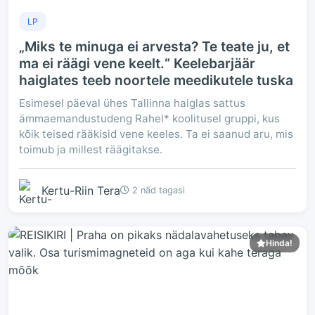
LP
„Miks te minuga ei arvesta? Te teate ju, et
ma ei räägi vene keelt.“ Keelebarjäär
haiglates teeb noortele meedikutele tuska
Esimesel päeval ühes Tallinna haiglas sattus
ämmaemandustudeng Rahel* koolitusel gruppi, kus
kõik teised rääkisid vene keeles. Ta ei saanud aru, mis
toimub ja millest räägitakse.
Kertu-Riin Tera
2 näd tagasi
Hinda!