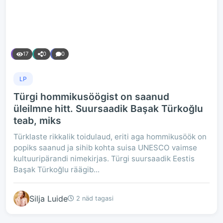
17
0
0
LP
Türgi hommikusöögist on saanud
üleilmne hitt. Suursaadik Başak Türkoğlu
teab, miks
Türklaste rikkalik toidulaud, eriti aga hommikusöök on
popiks saanud ja sihib kohta suisa UNESCO vaimse
kultuuripärandi nimekirjas. Türgi suursaadik Eestis
Başak Türkoğlu räägib...
Silja Luide
2 näd tagasi