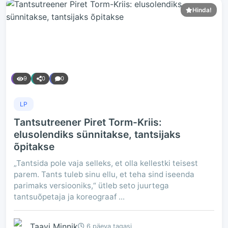
Hinda!
9
0
0
LP
Tantsutreener Piret Torm-Kriis:
elusolendiks sünnitakse, tantsijaks
õpitakse
„Tantsida pole vaja selleks, et olla kellestki teisest
parem. Tants tuleb sinu ellu, et teha sind iseenda
parimaks versiooniks,“ ütleb seto juurtega
tantsuõpetaja ja koreograaf ...
Taavi Minnik
6 päeva tagasi