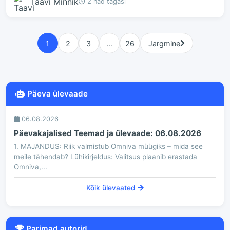
Taavi Minnik
2 näd tagasi
1
2
3
…
26
Jargmine
Päeva ülevaade
06.08.2026
Päevakajalised Teemad ja ülevaade: 06.08.2026
1. MAJANDUS: Riik valmistub Omniva müügiks – mida see
meile tähendab? Lühikirjeldus: Valitsus plaanib erastada
Omniva,...
Kõik ülevaated
Parimad autorid