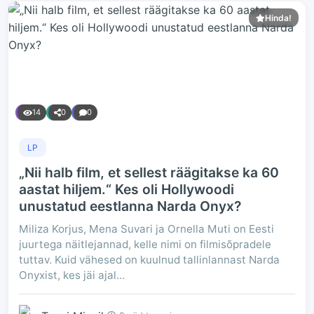
Hinda!
14
0
0
LP
„Nii halb film, et sellest räägitakse ka 60
aastat hiljem.“ Kes oli Hollywoodi
unustatud eestlanna Narda Onyx?
Miliza Korjus, Mena Suvari ja Ornella Muti on Eesti
juurtega näitlejannad, kelle nimi on filmisõpradele
tuttav. Kuid vähesed on kuulnud tallinlannast Narda
Onyxist, kes jäi ajal...