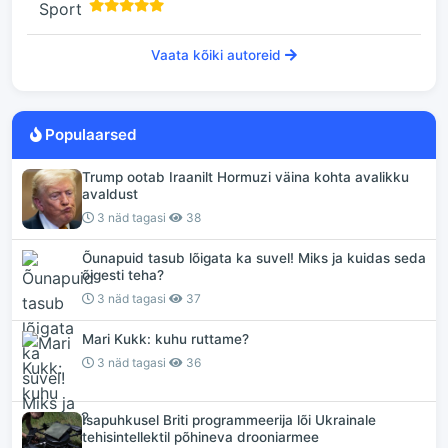
Vaata kõiki autoreid
Populaarsed
Trump ootab Iraanilt Hormuzi väina kohta avalikku
avaldust
3 näd tagasi
38
Õunapuid tasub lõigata ka suvel! Miks ja kuidas seda
õigesti teha?
3 näd tagasi
37
Mari Kukk: kuhu ruttame?
3 näd tagasi
36
Isapuhkusel Briti programmeerija lõi Ukrainale
tehisintellektil põhineva drooniarmee