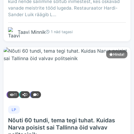
kuid nende säilimine sõltub inimestest, kes oskavad
vanade meistrite tööd lugeda. Restauraator Hardi-
Sander Luik räägib L...
Taavi Minnik
1 näd tagasi
Hinda!
11
0
0
LP
Nõuti 60 tundi, tema tegi tuhat. Kuidas
Narva poisist sai Tallinna öid valvav