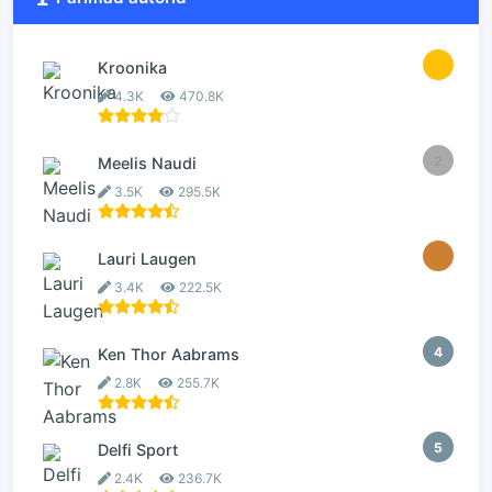
1
Kroonika
4.3K
470.8K
2
Meelis Naudi
3.5K
295.5K
3
Lauri Laugen
3.4K
222.5K
4
Ken Thor Aabrams
2.8K
255.7K
5
Delfi Sport
2.4K
236.7K