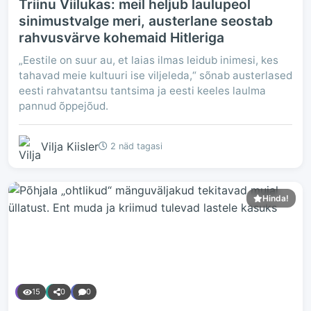
Triinu Viilukas: meil heljub laulupeol
sinimustvalge meri, austerlane seostab
rahvusvärve kohemaid Hitleriga
„Eestile on suur au, et laias ilmas leidub inimesi, kes
tahavad meie kultuuri ise viljeleda,“ sõnab austerlased
eesti rahvatantsu tantsima ja eesti keeles laulma
pannud õppejõud.
Vilja Kiisler
2 näd tagasi
Hinda!
15
0
0