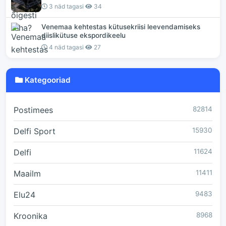
3 näd tagasi
34
Venemaa kehtestas kütusekriisi leevendamiseks
diislikütuse ekspordikeelu
4 näd tagasi
27
Kategooriad
Postimees
82814
Delfi Sport
15930
Delfi
11624
Maailm
11411
Elu24
9483
Kroonika
8968