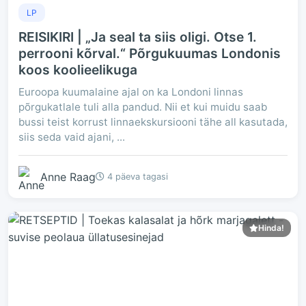
LP
REISIKIRI | „Ja seal ta siis oligi. Otse 1.
perrooni kõrval.“ Põrgukuumas Londonis
koos koolieelikuga
Euroopa kuumalaine ajal on ka Londoni linnas
põrgukatlale tuli alla pandud. Nii et kui muidu saab
bussi teist korrust linnaekskursiooni tähe all kasutada,
siis seda vaid ajani, ...
Anne Raag
4 päeva tagasi
Hinda!