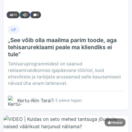
10
0
0
LP
„See võib olla maailma parim toode, aga
tehisarureklaami peale ma kliendiks ei
tule“
Tehisaruprogrammidest on saanud
reklaamivaldkonnas igapäevane tööriist, kuid
ettevõtete ja tarbijate arusaamad selle kasutamisest
näivad üha enam lahknevat.
Kertu-Riin Tera
5 päeva tagasi
Hinda!