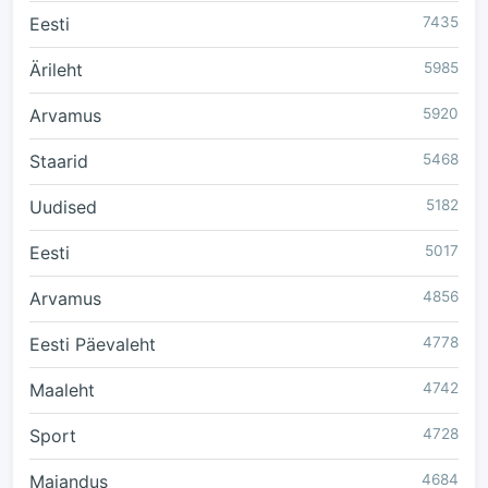
Eesti
7435
Ärileht
5985
Arvamus
5920
Staarid
5468
Uudised
5182
Eesti
5017
Arvamus
4856
Eesti Päevaleht
4778
Maaleht
4742
Sport
4728
Majandus
4684