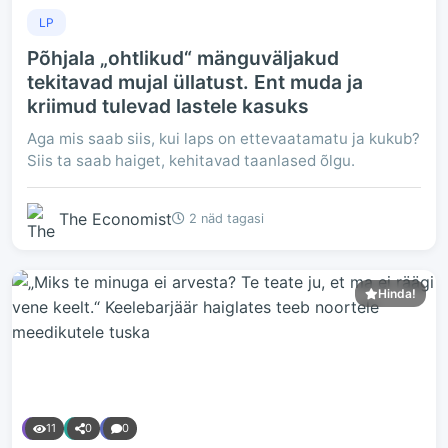
LP
Põhjala „ohtlikud“ mänguväljakud
tekitavad mujal üllatust. Ent muda ja
kriimud tulevad lastele kasuks
Aga mis saab siis, kui laps on ettevaatamatu ja kukub?
Siis ta saab haiget, kehitavad taanlased õlgu.
The Economist
2 näd tagasi
Hinda!
11
0
0