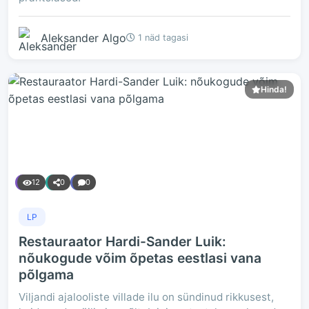
Aleksander Algo
1 näd tagasi
Hinda!
12
0
0
LP
Restauraator Hardi-Sander Luik:
nõukogude võim õpetas eestlasi vana
põlgama
Viljandi ajalooliste villade ilu on sündinud rikkusest,