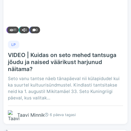
11
0
0
LP
VIDEO | Kuidas on seto mehed tantsuga
jõudu ja naised väärikust harjunud
näitama?
Seto vanu tantse näeb tänapäeval nii külapidudel kui
ka suurtel kultuurisündmustel. Kindlasti tantsitakse
neid ka 1. augustil Mikitamäel 33. Seto Kuningriigi
päeval, kus valitak...
Taavi Minnik
6 päeva tagasi