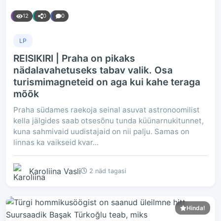
12
0
0
LP
REISIKIRI | Praha on pikaks
nädalavahetuseks tabav valik. Osa
turismimagneteid on aga kui kahe teraga
mõõk
Praha südames raekoja seinal asuvat astronoomilist
kella jälgides saab otsesõnu tunda küünarnukitunnet,
kuna sahmivaid uudistajaid on nii palju. Samas on
linnas ka vaikseid kvar...
Karoliina Vasli
2 näd tagasi
Hinda!