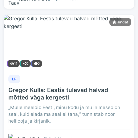
Hinda!
11
0
0
LP
Gregor Kulla: Eestis tulevad halvad
mõtted väga kergesti
„Mulle meeldib Eesti, minu kodu ja mu inimesed on
seal, kuid elada ma seal ei taha,“ tunnistab noor
helilooja ja kirjanik.