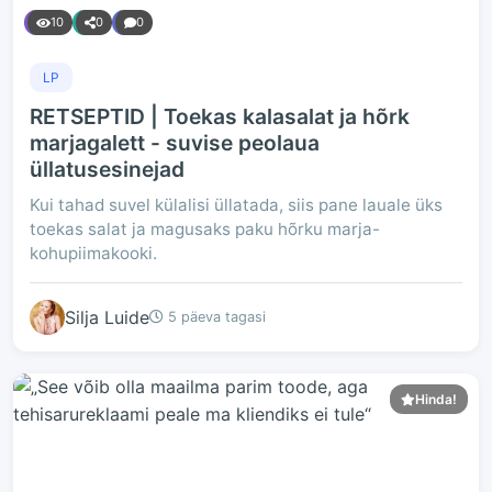
10
0
0
LP
RETSEPTID | Toekas kalasalat ja hõrk
marjagalett - suvise peolaua
üllatusesinejad
Kui tahad suvel külalisi üllatada, siis pane lauale üks
toekas salat ja magusaks paku hõrku marja-
kohupiimakooki.
Silja Luide
5 päeva tagasi
Hinda!