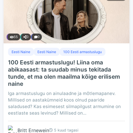
55
0
0
Eesti Naine
Eesti Naine
100 Eesti armastuslugu
100 Eesti armastuslugu! Liina oma
abikaasast: ta suudab minus tekitada
tunde, et ma olen maailma kõige erilisem
naine
Iga armastuslugu on ainulaadne ja mõtlemapanev.
Millised on aastakümneid koos olnud paaride
saladused? Kas esimesest silmapilgust armumine on
eestlaste seas levinud? Millised on...
Britt Ernewein
5 kuud tagasi