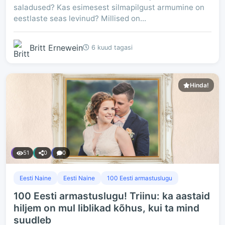
saladused? Kas esimesest silmapilgust armumine on
eestlaste seas levinud? Millised on...
Britt Ernewein
6 kuud tagasi
Hinda!
51
0
0
Eesti Naine
Eesti Naine
100 Eesti armastuslugu
100 Eesti armastuslugu! Triinu: ka aastaid
hiljem on mul liblikad kõhus, kui ta mind
suudleb