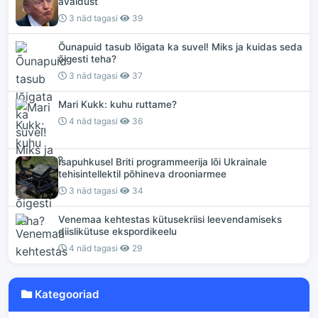
avaldust
3 näd tagasi
39
Õunapuid tasub lõigata ka suvel! Miks ja kuidas seda
õigesti teha?
3 näd tagasi
37
Mari Kukk: kuhu ruttame?
4 näd tagasi
36
Isapuhkusel Briti programmeerija lõi Ukrainale
tehisintellektil põhineva drooniarmee
3 näd tagasi
34
Venemaa kehtestas kütusekriisi leevendamiseks
diislikütuse ekspordikeelu
4 näd tagasi
29
Kategooriad