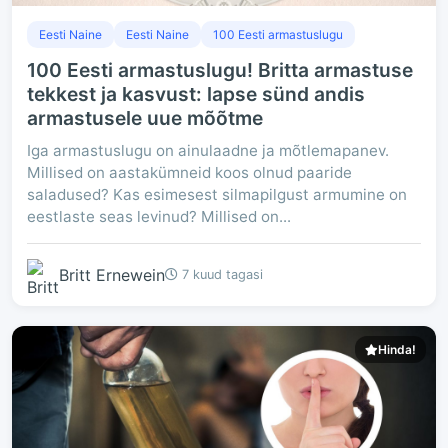
Eesti Naine
Eesti Naine
100 Eesti armastuslugu
100 Eesti armastuslugu! Britta armastuse
tekkest ja kasvust: lapse sünd andis
armastusele uue mõõtme
Iga armastuslugu on ainulaadne ja mõtlemapanev.
Millised on aastakümneid koos olnud paaride
saladused? Kas esimesest silmapilgust armumine on
eestlaste seas levinud? Millised on...
Britt Ernewein
7 kuud tagasi
Hinda!