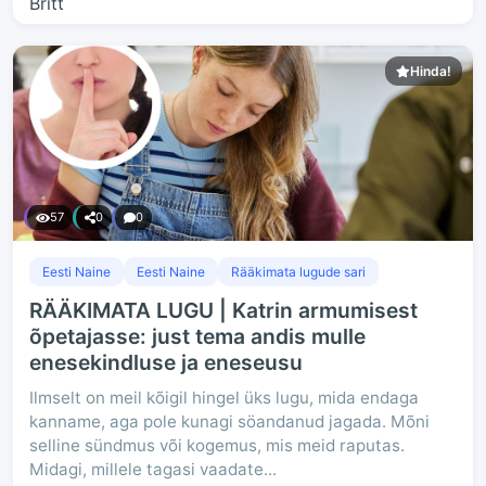
Hinda!
57
0
0
Eesti Naine
Eesti Naine
Rääkimata lugude sari
RÄÄKIMATA LUGU | Katrin armumisest
õpetajasse: just tema andis mulle
enesekindluse ja eneseusu
Ilmselt on meil kõigil hingel üks lugu, mida endaga
kanname, aga pole kunagi söandanud jagada. Mõni
selline sündmus või kogemus, mis meid raputas.
Midagi, millele tagasi vaadate...