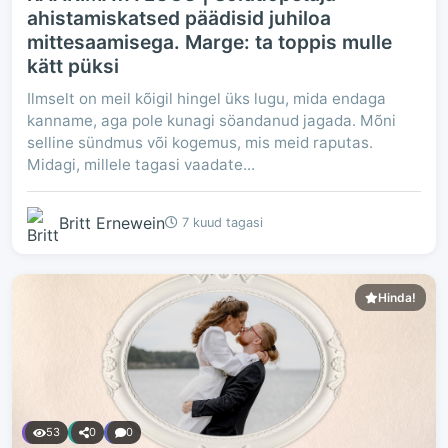
ahistamiskatsed päädisid juhiloa
mittesaamisega. Marge: ta toppis mulle
kätt püksi
Ilmselt on meil kõigil hingel üks lugu, mida endaga
kanname, aga pole kunagi söandanud jagada. Mõni
selline sündmus või kogemus, mis meid raputas.
Midagi, millele tagasi vaadate...
Britt Ernewein
7 kuud tagasi
Hinda!
53
0
0