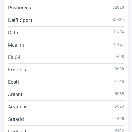
Postimees
82828
Delfi Sport
15930
Delfi
11624
Maailm
11427
Elu24
9498
Kroonika
8968
Eesti
7446
Ärileht
5985
Arvamus
5929
Staarid
5468
Uudised
5182