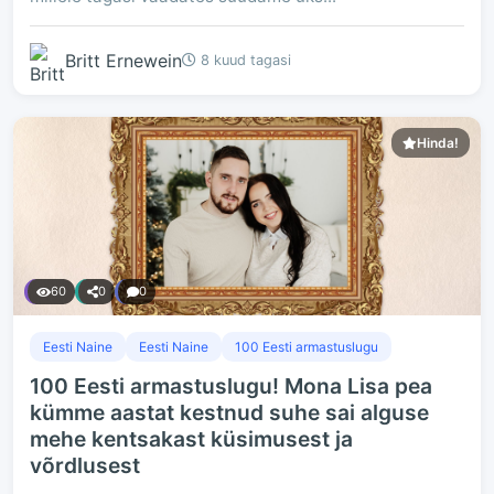
Britt Ernewein
8 kuud tagasi
Hinda!
60
0
0
Eesti Naine
Eesti Naine
100 Eesti armastuslugu
100 Eesti armastuslugu! Mona Lisa pea
kümme aastat kestnud suhe sai alguse
mehe kentsakast küsimusest ja
võrdlusest