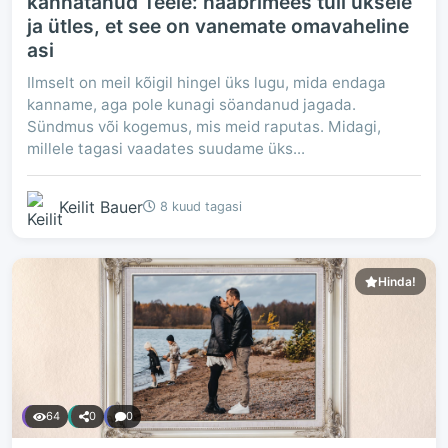
kannatanud Teele: naabrimees tuli uksele
ja ütles, et see on vanemate omavaheline
asi
Ilmselt on meil kõigil hingel üks lugu, mida endaga
kanname, aga pole kunagi söandanud jagada.
Sündmus või kogemus, mis meid raputas. Midagi,
millele tagasi vaadates suudame üks...
Keilit Bauer
8 kuud tagasi
Hinda!
64
0
0