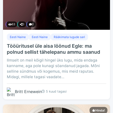
63
0
0
Eesti Naine
Eesti Naine
Rääkimata lugude sari
Tööüritusel üle aisa löönud Egle: ma
polnud sellist tähelepanu ammu saanud
Ilmselt on meil kõigil hingel üks lugu, mida endaga
kanname, aga pole kunagi söandanud jagada. Mõni
selline sündmus või kogemus, mis meid raputas.
Midagi, millele tagasi vaadate...
Britt Ernewein
5 kuud tagasi
Hinda!