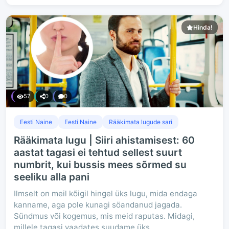
Hinda!
57
0
0
Eesti Naine
Eesti Naine
Rääkimata lugude sari
Rääkimata lugu | Siiri ahistamisest: 60
aastat tagasi ei tehtud sellest suurt
numbrit, kui bussis mees sõrmed su
seeliku alla pani
Ilmselt on meil kõigil hingel üks lugu, mida endaga
kanname, aga pole kunagi söandanud jagada.
Sündmus või kogemus, mis meid raputas. Midagi,
millele tagasi vaadates suudame üks...