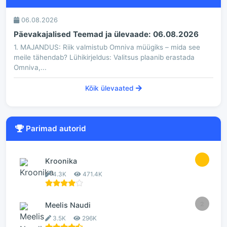
06.08.2026
Päevakajalised Teemad ja ülevaade: 06.08.2026
1. MAJANDUS: Riik valmistub Omniva müügiks – mida see
meile tähendab? Lühikirjeldus: Valitsus plaanib erastada
Omniva,...
Kõik ülevaated
Parimad autorid
1
Kroonika
4.3K
471.4K
2
Meelis Naudi
3.5K
296K