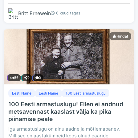
Britt Ernewein
6 kuud tagasi
Hinda!
56
0
0
Eesti Naine
Eesti Naine
100 Eesti armastuslugu
100 Eesti armastuslugu! Ellen ei andnud
metsavennast kaaslast välja ka pika
piinamise peale
Iga armastuslugu on ainulaadne ja mõtlemapanev.
Millised on aastakümneid koos olnud paaride