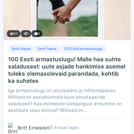
52
0
0
Eesti Naine
Eesti Naine
100 Eesti armastuslugu
100 Eesti armastuslugu! Malle hea suhte
saladusest: uute asjade hankimise asemel
tuleks olemasolevaid parandada, kehtib
ka suhetes
Iga armastuslugu on ainulaadne ja mõtlemapanev.
Millised on aastakümneid koos olnud paaride
saladused? Kas esimesest silmapilgust armumine on
eestlaste seas levinud? Millised on...
Britt Ernewein
8 kuud tagasi