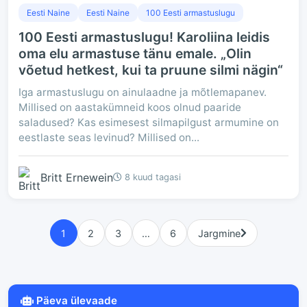
Eesti Naine
Eesti Naine
100 Eesti armastuslugu
100 Eesti armastuslugu! Karoliina leidis
oma elu armastuse tänu emale. „Olin
võetud hetkest, kui ta pruune silmi nägin“
Iga armastuslugu on ainulaadne ja mõtlemapanev.
Millised on aastakümneid koos olnud paaride
saladused? Kas esimesest silmapilgust armumine on
eestlaste seas levinud? Millised on...
Britt Ernewein
8 kuud tagasi
1
2
3
…
6
Jargmine
Päeva ülevaade