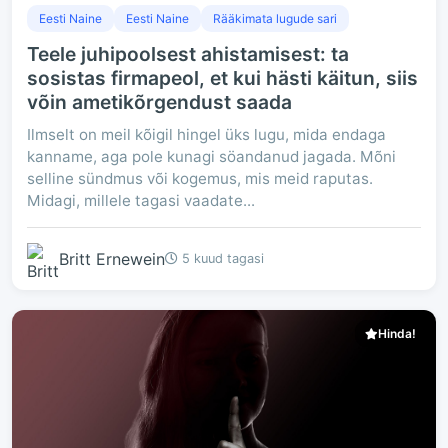
Eesti Naine
Eesti Naine
Rääkimata lugude sari
Teele juhipoolsest ahistamisest: ta
sosistas firmapeol, et kui hästi käitun, siis
võin ametikõrgendust saada
Ilmselt on meil kõigil hingel üks lugu, mida endaga
kanname, aga pole kunagi söandanud jagada. Mõni
selline sündmus või kogemus, mis meid raputas.
Midagi, millele tagasi vaadate...
Britt Ernewein
5 kuud tagasi
Hinda!