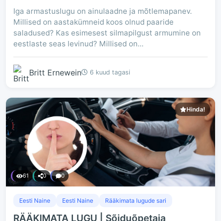
Iga armastuslugu on ainulaadne ja mõtlemapanev.
Millised on aastakümneid koos olnud paaride
saladused? Kas esimesest silmapilgust armumine on
eestlaste seas levinud? Millised on...
Britt Ernewein
6 kuud tagasi
Hinda!
61
0
0
Eesti Naine
Eesti Naine
Rääkimata lugude sari
RÄÄKIMATA LUGU | Sõiduõpetaja