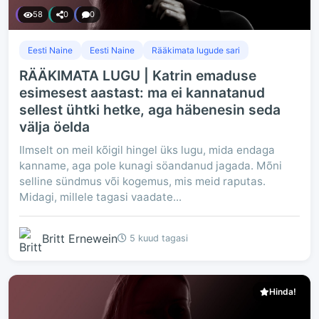
58
0
0
Eesti Naine
Eesti Naine
Rääkimata lugude sari
RÄÄKIMATA LUGU | Katrin emaduse
esimesest aastast: ma ei kannatanud
sellest ühtki hetke, aga häbenesin seda
välja öelda
Ilmselt on meil kõigil hingel üks lugu, mida endaga
kanname, aga pole kunagi söandanud jagada. Mõni
selline sündmus või kogemus, mis meid raputas.
Midagi, millele tagasi vaadate...
Britt Ernewein
5 kuud tagasi
Hinda!