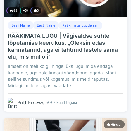
65
0
0
Eesti Naine
Eesti Naine
Rääkimata lugude sari
RÄÄKIMATA LUGU | Vägivaldse suhte
lõpetamise keerukus. „Oleksin edasi
kannatanud, aga ei tahtnud lastele sama
elu, mis mul oli“
Ilmselt on meil kõigil hingel üks lugu, mida endaga
kanname, aga pole kunagi söandanud jagada. Mõni
selline sündmus või kogemus, mis meid raputas.
Midagi, millele tagasi vaadate...
Britt Ernewein
7 kuud tagasi
Hinda!