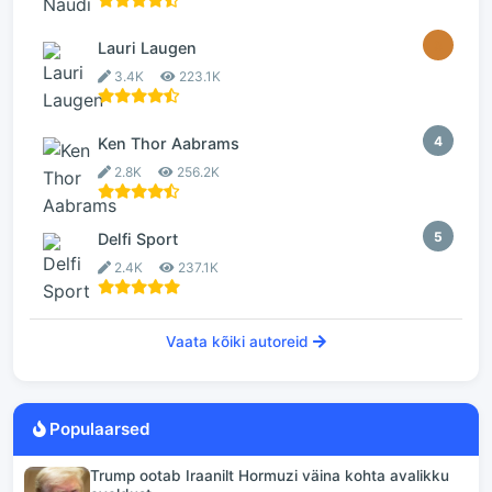
3
Lauri Laugen
3.4K
223.1K
4
Ken Thor Aabrams
2.8K
256.2K
5
Delfi Sport
2.4K
237.1K
Vaata kõiki autoreid
Populaarsed
Trump ootab Iraanilt Hormuzi väina kohta avalikku