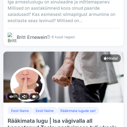
Iga armastuslugu on ainulaadne ja mõtlemapanev.
Millised on aastakümneid koos olnud paaride
saladused? Kas esimesest silmapilgust armumine on
eestlaste seas levinud? Millised on...
Britt Ernewein
8 kuud tagasi
Hinda!
67
0
0
Eesti Naine
Eesti Naine
Rääkimata lugude sari
Rääkimata lugu | Isa vägivalla all