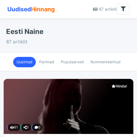
Uudised
Hinnang
87 artiklit
Eesti Naine
87 artiklit
Uusimad
Parimad
Populaarsed
Kommenteeritud
Hinda!
61
0
0