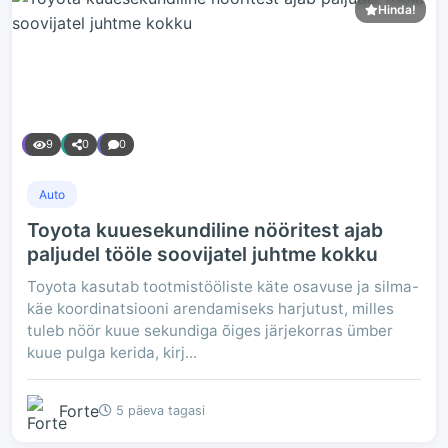
Hinda!
9
0
0
Auto
Toyota kuuesekundiline nööritest ajab
paljudel tööle soovijatel juhtme kokku
Toyota kasutab tootmistööliste käte osavuse ja silma-
käe koordinatsiooni arendamiseks harjutust, milles
tuleb nöör kuue sekundiga õiges järjekorras ümber
kuue pulga kerida, kirj...
Forte
5 päeva tagasi