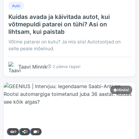
Auto
Kuidas avada ja käivitada autot, kui
võtmepuldi patarei on tühi? Asi on
lihtsam, kui paistab
Võtme patarei on kutu? Ja mis siis! Autotootjad on
selle peale mõelnud.
Taavi Minnik
2 päeva tagasi
Hinda!
9
0
0