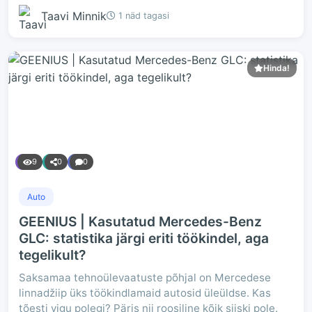
Taavi Minnik
1 näd tagasi
Hinda!
9
0
0
Auto
GEENIUS | Kasutatud Mercedes-Benz
GLC: statistika järgi eriti töökindel, aga
tegelikult?
Saksamaa tehnoülevaatuste põhjal on Mercedese
linnadžiip üks töökindlamaid autosid üleüldse. Kas
tõesti vigu polegi? Päris nii roosiline kõik siiski pole.