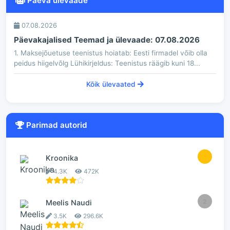
Päeva ülevaade
07.08.2026
Päevakajalised Teemad ja ülevaade: 07.08.2026
1. Maksejõuetuse teenistus hoiatab: Eesti firmadel võib olla
peidus hiigelvõlg Lühikirjeldus: Teenistus räägib kuni 18...
Kõik ülevaated
Parimad autorid
1
Kroonika
4.3K
472K
2
Meelis Naudi
3.5K
296.6K