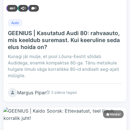
8
0
0
Auto
GEENIUS | Kasutatud Audi 80: rahvaauto,
mis keeldub suremast. Kui keeruline seda
elus hoida on?
Kunagi jäi mulje, et pool Lõuna-Eestit sõidab
Audidega, enamik kompaktse 80-ga. Tänu metsikule
hulgale ilmub väga korralikke 80-id endiselt aeg-ajalt
müügile.
Margus Pipar
3 päeva tagasi
Hinda!