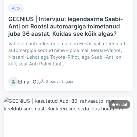
Auto
GEENIUS | Intervjuu: legendaarne Saabi-
Anti on Rootsi automargiga toimetanud
juba 36 aastat. Kuidas see kõik algas?
Vähesed autondustegelased on Eestis välja teeninud
automargiga seotud nime – pole meil Mersu-Väinot,
Nissani-Lehot ega Toyota-Rihot, aga Saabi-Anti on
küll, sest Anti Palmi tunt...
Elmar Ots
3 päeva tagasi
Hinda!