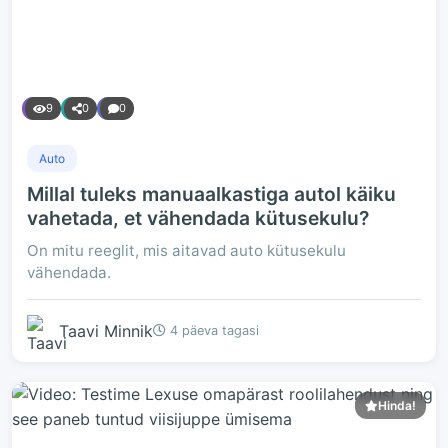
9
0
0
Auto
Millal tuleks manuaalkastiga autol käiku
vahetada, et vähendada kütusekulu?
On mitu reeglit, mis aitavad auto kütusekulu
vähendada.
Taavi Minnik
4 päeva tagasi
Hinda!