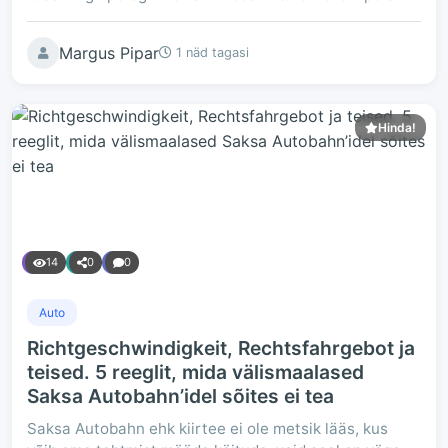
Margus Pipar
1 näd tagasi
Hinda!
14
0
0
Auto
Richtgeschwindigkeit, Rechtsfahrgebot ja
teised. 5 reeglit, mida välismaalased
Saksa Autobahn’idel sõites ei tea
Saksa Autobahn ehk kiirtee ei ole metsik lääs, kus