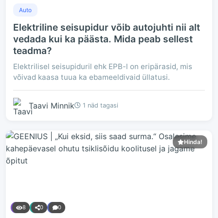
Auto
Elektriline seisupidur võib autojuhti nii alt
vedada kui ka päästa. Mida peab sellest
teadma?
Elektrilisel seisupiduril ehk EPB-l on eripärasid, mis
võivad kaasa tuua ka ebameeldivaid üllatusi.
Taavi Minnik
1 näd tagasi
Hinda!
8
0
0