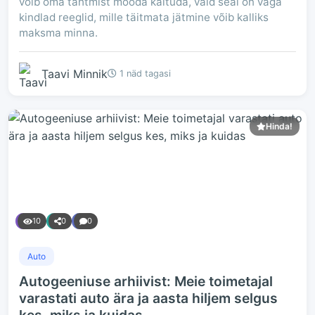
võib oma tahtmist mööda käituda, vaid seal on väga
kindlad reeglid, mille täitmata jätmine võib kalliks
maksma minna.
Taavi Minnik
1 näd tagasi
Hinda!
10
0
0
Auto
Autogeeniuse arhiivist: Meie toimetajal
varastati auto ära ja aasta hiljem selgus