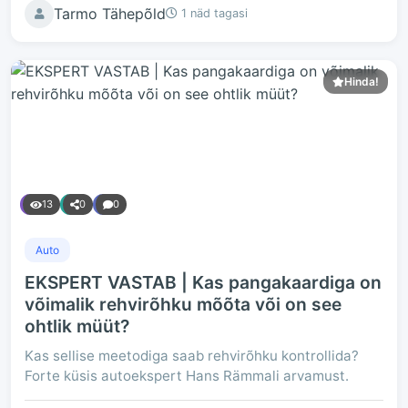
Tarmo Tähepõld
1 näd tagasi
Hinda!
13
0
0
Auto
EKSPERT VASTAB | Kas pangakaardiga on
võimalik rehvirõhku mõõta või on see
ohtlik müüt?
Kas sellise meetodiga saab rehvirõhku kontrollida?
Forte küsis autoekspert Hans Rämmali arvamust.