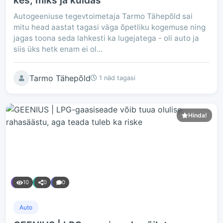
kes, miks ja kuidas
Autogeeniuse tegevtoimetaja Tarmo Tähepõld sai
mitu head aastat tagasi väga õpetliku kogemuse ning
jagas toona seda lahkesti ka lugejatega - oli auto ja
siis üks hetk enam ei ol...
Tarmo Tähepõld
1 näd tagasi
Hinda!
10
0
0
Auto