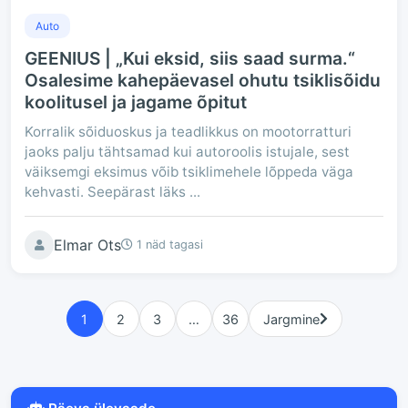
Auto
GEENIUS | „Kui eksid, siis saad surma.“
Osalesime kahepäevasel ohutu tsiklisõidu
koolitusel ja jagame õpitut
Korralik sõiduoskus ja teadlikkus on mootorratturi
jaoks palju tähtsamad kui autoroolis istujale, sest
väiksemgi eksimus võib tsiklimehele lõppeda väga
kehvasti. Seepärast läks ...
Elmar Ots
1 näd tagasi
1
2
3
…
36
Jargmine