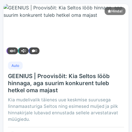
Hinda!
8
0
0
Auto
GEENIUS | Proovisõit: Kia Seltos lööb
hinnaga, aga suurim konkurent tuleb
hetkel oma majast
Kia mudelivalik täienes uue keskmise suurusega
linnamaasturiga Seltos ning esimesed muljed ja pilk
hinnakirjale lubavad ennustada sellele arvestatavat
müügiedu.