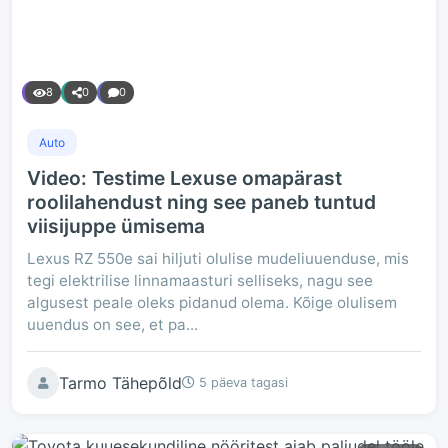
8
0
0
Auto
Video: Testime Lexuse omapärast
roolilahendust ning see paneb tuntud
viisijuppe ümisema
Lexus RZ 550e sai hiljuti olulise mudeliuuenduse, mis
tegi elektrilise linnamaasturi selliseks, nagu see
algusest peale oleks pidanud olema. Kõige olulisem
uuendus on see, et pa...
Tarmo Tähepõld
5 päeva tagasi