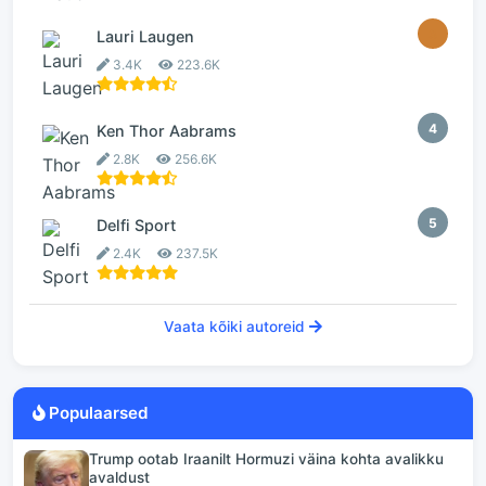
3
Lauri Laugen
3.4K
223.6K
4
Ken Thor Aabrams
2.8K
256.6K
5
Delfi Sport
2.4K
237.5K
Vaata kõiki autoreid
Populaarsed
Trump ootab Iraanilt Hormuzi väina kohta avalikku
avaldust