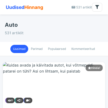
Uudised
Hinnang
531 artiklit
Auto
531 artiklit
Uusimad
Parimad
Populaarsed
Kommenteeritud
Hinda!
9
0
0