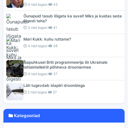
4 näd tagasi
43
Õunapuid tasub lõigata ka suvel! Miks ja kuidas seda
õigesti teha?
3 näd tagasi
41
Mari Kukk: kuhu ruttame?
4 näd tagasi
38
Isapuhkusel Briti programmeerija lõi Ukrainale
tehisintellektil põhineva drooniarmee
4 näd tagasi
37
Läti tugevdab idapiiri droonidega
2 näd tagasi
27
Kategooriad