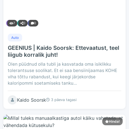
7
0
0
Auto
GEENIUS | Kaido Soorsk: Ettevaatust, teel
liigub korralik juht!
Olen püüdnud olla tubli ja kasvatada oma isiklikku
tolerantsuse soolikat. Et ei saa bensiinijaamas KOHE
viha tõttu rabandust, kui keegi järjekordse
kaloripommi soetamiseks tanku...
Kaido Soorsk
3 päeva tagasi
Hinda!