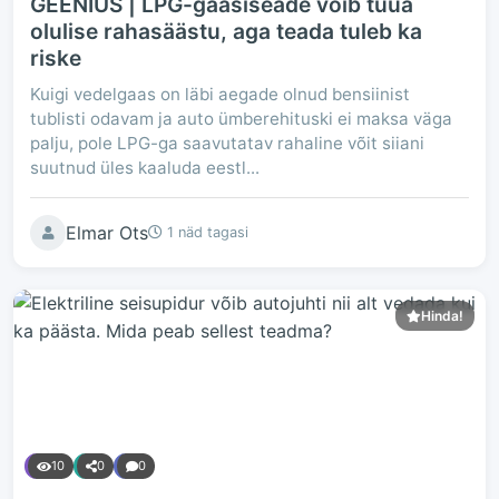
GEENIUS | LPG-gaasiseade võib tuua
olulise rahasäästu, aga teada tuleb ka
riske
Kuigi vedelgaas on läbi aegade olnud bensiinist
tublisti odavam ja auto ümberehituski ei maksa väga
palju, pole LPG-ga saavutatav rahaline võit siiani
suutnud üles kaaluda eestl...
Elmar Ots
1 näd tagasi
Hinda!
10
0
0