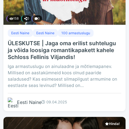
158
0
0
Eesti Naine
Eesti Naine
100 armastuslugu
ÜLESKUTSE | Jaga oma erilist suhtelugu
ja võida loosiga romantikapakett kahele
Schloss Fellinis Viljandis!
Iga armastuslugu on ainulaadne ja mõtlemapanev.
Millised on aastakümneid koos olnud paaride
saladused? Kas esimesest silmapilgust armumine on
eestlaste seas levinud? Millised on...
Eesti Naine
09.04.2025
Hinda!