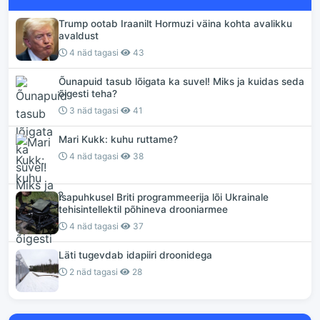
Trump ootab Iraanilt Hormuzi väina kohta avalikku
avaldust
4 näd tagasi
43
Õunapuid tasub lõigata ka suvel! Miks ja kuidas seda
õigesti teha?
3 näd tagasi
41
Mari Kukk: kuhu ruttame?
4 näd tagasi
38
Isapuhkusel Briti programmeerija lõi Ukrainale
tehisintellektil põhineva drooniarmee
4 näd tagasi
37
Läti tugevdab idapiiri droonidega
2 näd tagasi
28