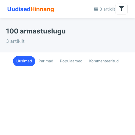
Uudised
Hinnang
3 artiklit
100 armastuslugu
3 artiklit
Uusimad
Parimad
Populaarsed
Kommenteeritud