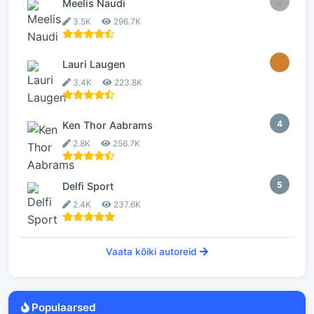
2
Meelis Naudi
3.5K
296.7K
3
Lauri Laugen
3.4K
223.8K
4
Ken Thor Aabrams
2.8K
256.7K
5
Delfi Sport
2.4K
237.6K
Vaata kõiki autoreid
Populaarsed