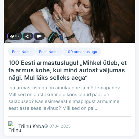
112
0
0
Eesti Naine
Eesti Naine
100 armastuslugu
100 Eesti armastuslugu! „Mihkel ütleb, et
ta armus kohe, kui mind autost väljumas
nägi. Mul läks selleks aega“
Iga armastuslugu on ainulaadne ja mõtlemapanev.
Millised on aastakümneid koos olnud paaride
saladused? Kas esimesest silmapilgust armumine
eestlaste seas levinud? Millised on pa...
Triinu Keba
07.04.2025