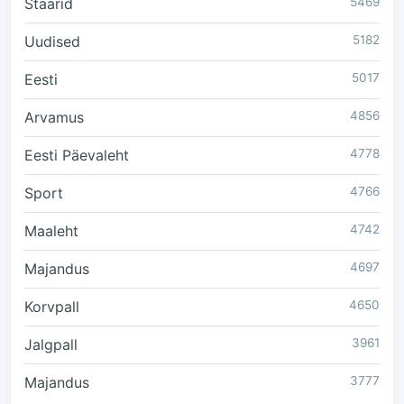
Staarid
5469
Uudised
5182
Eesti
5017
Arvamus
4856
Eesti Päevaleht
4778
Sport
4766
Maaleht
4742
Majandus
4697
Korvpall
4650
Jalgpall
3961
Majandus
3777