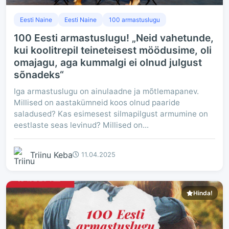
Eesti Naine
Eesti Naine
100 armastuslugu
100 Eesti armastuslugu! „Neid vahetunde,
kui koolitrepil teineteisest möödusime, oli
omajagu, aga kummalgi ei olnud julgust
sõnadeks“
Iga armastuslugu on ainulaadne ja mõtlemapanev.
Millised on aastakümneid koos olnud paaride
saladused? Kas esimesest silmapilgust armumine on
eestlaste seas levinud? Millised on...
Triinu Keba
11.04.2025
Hinda!