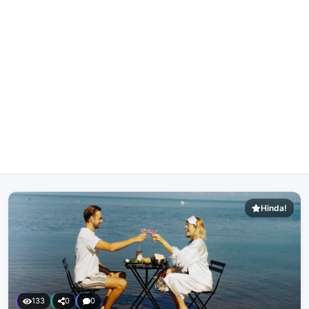
Hinda!
133
0
0