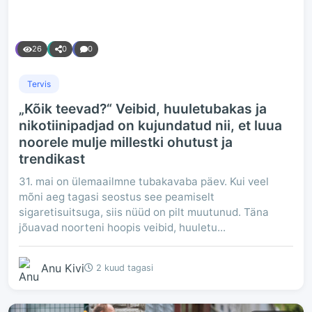
26
0
0
Tervis
„Kõik teevad?“ Veibid, huuletubakas ja
nikotiinipadjad on kujundatud nii, et luua
noorele mulje millestki ohutust ja
trendikast
31. mai on ülemaailmne tubakavaba päev. Kui veel
mõni aeg tagasi seostus see peamiselt
sigaretisuitsuga, siis nüüd on pilt muutunud. Täna
jõuavad noorteni hoopis veibid, huuletu...
Anu Kivi
2 kuud tagasi