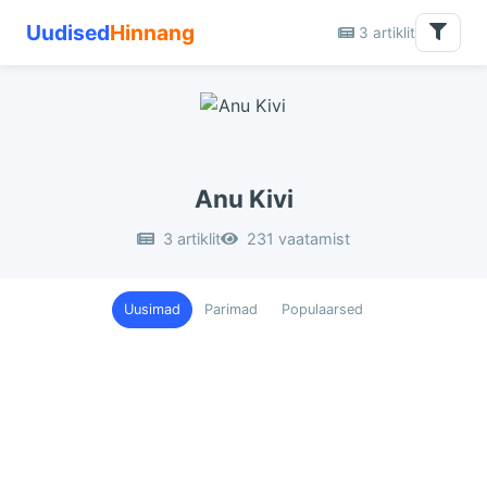
Uudised
Hinnang
3 artiklit
Anu Kivi
3 artiklit
231 vaatamist
Uusimad
Parimad
Populaarsed