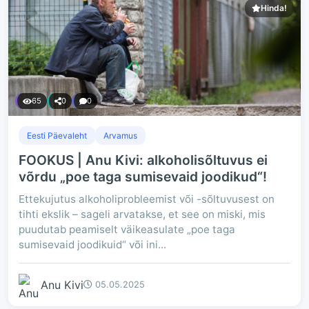
Hinda!
65
0
0
Eesti Päevaleht
Arvamus
FOOKUS | Anu Kivi: alkoholisõltuvus ei
võrdu „poe taga sumisevaid joodikud“!
Ettekujutus alkoholiprobleemist või -sõltuvusest on
tihti ekslik – sageli arvatakse, et see on miski, mis
puudutab peamiselt väikeasulate „poe taga
sumisevaid joodikuid“ või ini...
Anu Kivi
05.05.2025