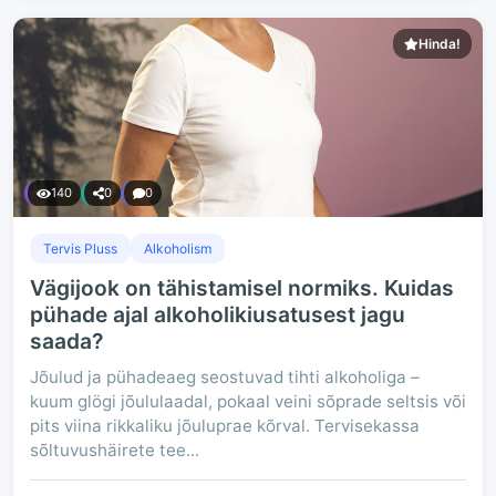
Hinda!
140
0
0
Tervis Pluss
Alkoholism
Vägijook on tähistamisel normiks. Kuidas
pühade ajal alkoholikiusatusest jagu
saada?
Jõulud ja pühadeaeg seostuvad tihti alkoholiga –
kuum glögi jõululaadal, pokaal veini sõprade seltsis või
pits viina rikkaliku jõuluprae kõrval. Tervisekassa
sõltuvushäirete tee...