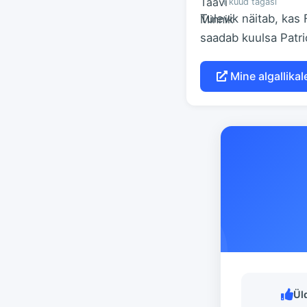
1 kuud tagasi
Tulevik näitab, kas 
saadab kuulsa Patrio
Mine algallikal
Ül