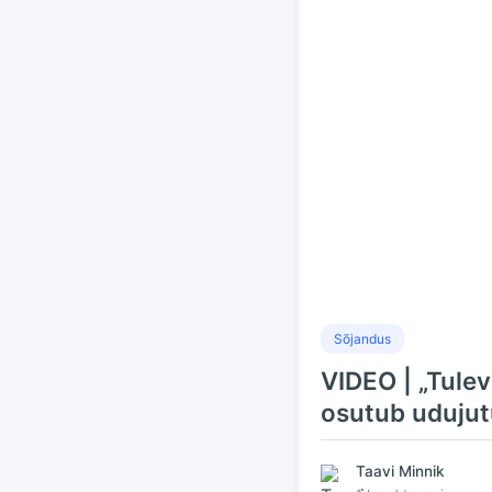
Sõjandus
VIDEO | „Tule
osutub uduju
Taavi Minnik