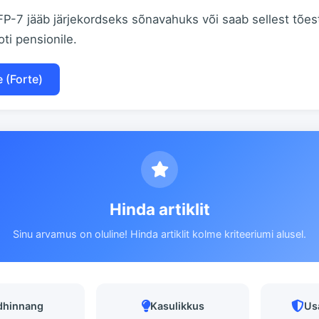
FP-7 jääb järjekordseks sõnavahuks või saab sellest tõest
ti pensionile.
e (Forte)
Hinda artiklit
Sinu arvamus on oluline! Hinda artiklit kolme kriteeriumi alusel.
dhinnang
Kasulikkus
Us