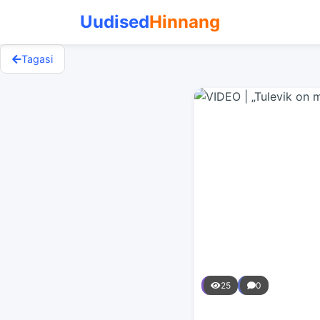
Uudised
Hinnang
Tagasi
25
0