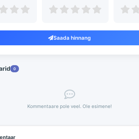
Saada hinnang
rid
0
Kommentaare pole veel. Ole esimene!
entaar