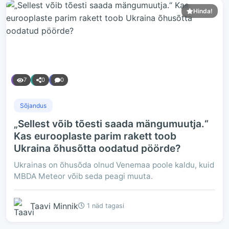
Hinda!
7
0
0
Sõjandus
„Sellest võib tõesti saada mängumuutja.“
Kas eurooplaste parim rakett toob
Ukraina õhusõtta oodatud pöörde?
Ukrainas on õhusõda olnud Venemaa poole kaldu, kuid
MBDA Meteor võib seda peagi muuta.
Taavi Minnik
1 näd tagasi