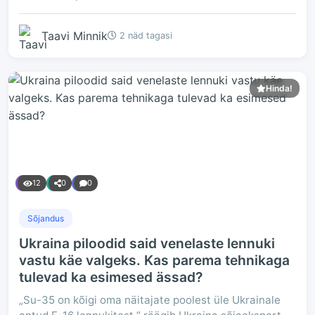
Taavi Minnik
2 näd tagasi
Hinda!
12
0
0
Sõjandus
Ukraina piloodid said venelaste lennuki
vastu käe valgeks. Kas parema tehnikaga
tulevad ka esimesed ässad?
„Su-35 on kõigi oma näitajate poolest üle Ukrainale