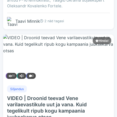
antud F-16 lennukitest,“ räägib Ukraina sõjaekspert
Oleksandr Kovalenko Fortele.
Taavi Minnik
2 näd tagasi
Hinda!
11
0
0
Sõjandus
VIDEO | Droonid teevad Vene
varilaevastikule uut ja vana. Kuid
tegelikult ripub kogu kampaania