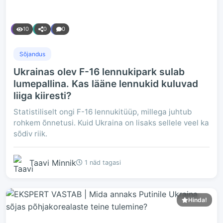
10
0
0
Sõjandus
Ukrainas olev F-16 lennukipark sulab
lumepallina. Kas lääne lennukid kuluvad
liiga kiiresti?
Statistiliselt ongi F-16 lennukitüüp, millega juhtub
rohkem õnnetusi. Kuid Ukraina on lisaks sellele veel ka
sõdiv riik.
Taavi Minnik
1 näd tagasi
Hinda!