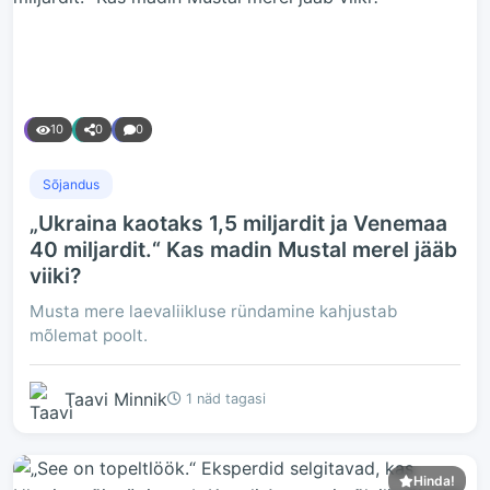
10
0
0
Sõjandus
„Ukraina kaotaks 1,5 miljardit ja Venemaa
40 miljardit.“ Kas madin Mustal merel jääb
viiki?
Musta mere laevaliikluse ründamine kahjustab
mõlemat poolt.
Taavi Minnik
1 näd tagasi
Hinda!