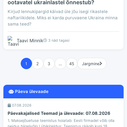
ootavatel ukrainlastel õnnestub?
Kirjud lennukipargid käivad üle jõu isegi rikastele
naftariikidele. Miks ei karda puruvaene Ukraina minna
sama teed?
Taavi Minnik
3 näd tagasi
1
2
3
…
45
Jargmine
Päeva ülevaade
07.08.2026
Päevakajalised Teemad ja ülevaade: 07.08.2026
1. Maksejõuetuse teenistus hoiatab: Eesti firmadel võib olla
peidus hiigelvõlg Lühikirjeldus: Teenistus räägib kuni 18...