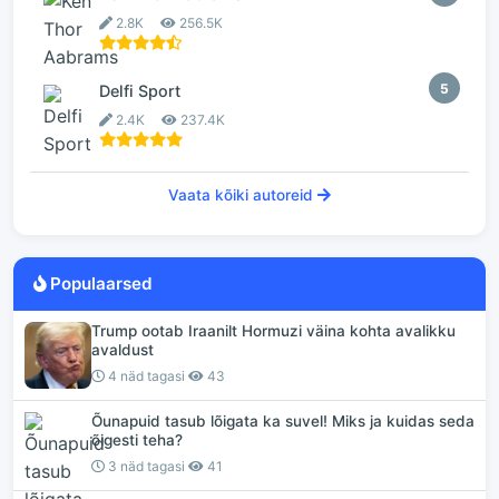
2.8K
256.5K
5
Delfi Sport
2.4K
237.4K
Vaata kõiki autoreid
Populaarsed
Trump ootab Iraanilt Hormuzi väina kohta avalikku
avaldust
4 näd tagasi
43
Õunapuid tasub lõigata ka suvel! Miks ja kuidas seda
õigesti teha?
3 näd tagasi
41