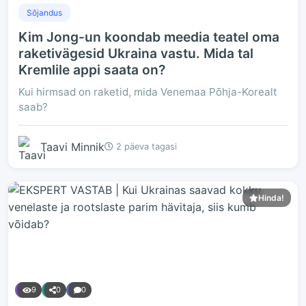
Sõjandus
Kim Jong-un koondab meedia teatel oma
raketivägesid Ukraina vastu. Mida tal
Kremlile appi saata on?
Kui hirmsad on raketid, mida Venemaa Põhja-Korealt
saab?
Taavi Minnik
2 päeva tagasi
Hinda!
9
0
0