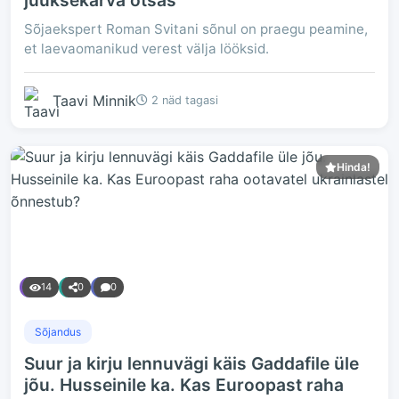
juuksekarva otsas
Sõjaekspert Roman Svitani sõnul on praegu peamine,
et laevaomanikud verest välja lööksid.
Taavi Minnik
2 näd tagasi
Hinda!
14
0
0
Sõjandus
Suur ja kirju lennuvägi käis Gaddafile üle
jõu. Husseinile ka. Kas Euroopast raha