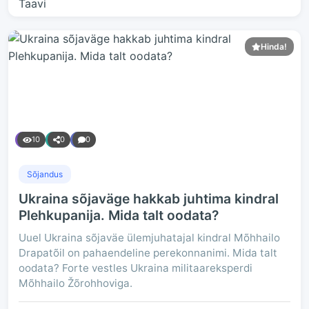
Hinda!
10
0
0
Sõjandus
Ukraina sõjaväge hakkab juhtima kindral
Plehkupanija. Mida talt oodata?
Uuel Ukraina sõjaväe ülemjuhatajal kindral Mõhhailo
Drapatõil on pahaendeline perekonnanimi. Mida talt
oodata? Forte vestles Ukraina militaareksperdi
Mõhhailo Žõrohhoviga.