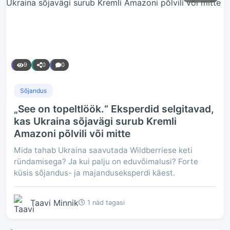
9
0
0
Sõjandus
„See on topeltlöök.“ Eksperdid selgitavad,
kas Ukraina sõjavägi surub Kremli
Amazoni põlvili või mitte
Mida tahab Ukraina saavutada Wildberriese keti
ründamisega? Ja kui palju on eduvõimalusi? Forte
küsis sõjandus- ja majanduseksperdi käest.
Taavi Minnik
1 näd tagasi