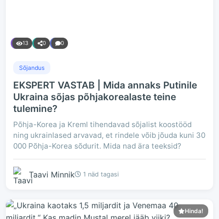
13
0
0
Sõjandus
EKSPERT VASTAB | Mida annaks Putinile
Ukraina sõjas põhjakorealaste teine
tulemine?
Põhja-Korea ja Kreml tihendavad sõjalist koostööd
ning ukrainlased arvavad, et rindele võib jõuda kuni 30
000 Põhja-Korea sõdurit. Mida nad ära teeksid?
Taavi Minnik
1 näd tagasi
Hinda!