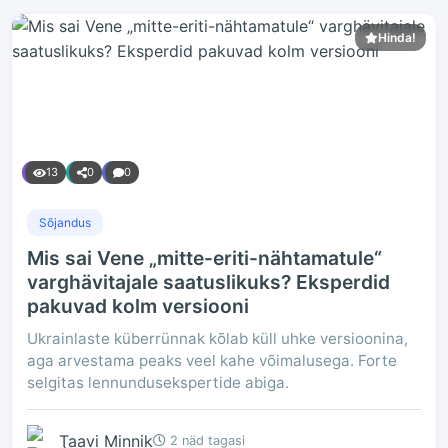
Hinda!
13
0
0
Sõjandus
Mis sai Vene „mitte-eriti-nähtamatule“
varghävitajale saatuslikuks? Eksperdid
pakuvad kolm versiooni
Ukrainlaste küberrünnak kõlab küll uhke versioonina,
aga arvestama peaks veel kahe võimalusega. Forte
selgitas lennundusekspertide abiga.
Taavi Minnik
2 näd tagasi