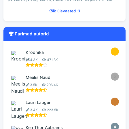
Kõik ülevaated
Parimad autorid
1
Kroonika
4.3K
471.8K
2
Meelis Naudi
3.5K
296.4K
3
Lauri Laugen
3.4K
223.5K
4
Ken Thor Aabrams