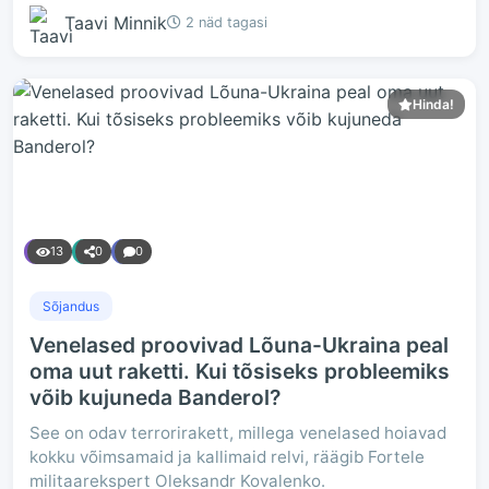
Taavi Minnik
2 näd tagasi
Hinda!
13
0
0
Sõjandus
Venelased proovivad Lõuna-Ukraina peal
oma uut raketti. Kui tõsiseks probleemiks
võib kujuneda Banderol?
See on odav terrorirakett, millega venelased hoiavad
kokku võimsamaid ja kallimaid relvi, räägib Fortele
militaarekspert Oleksandr Kovalenko.