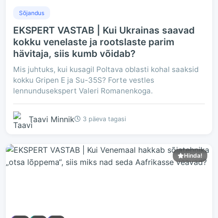
Sõjandus
EKSPERT VASTAB | Kui Ukrainas saavad
kokku venelaste ja rootslaste parim
hävitaja, siis kumb võidab?
Mis juhtuks, kui kusagil Poltava oblasti kohal saaksid
kokku Gripen E ja Su-35S? Forte vestles
lennundusekspert Valeri Romanenkoga.
Taavi Minnik
3 päeva tagasi
Hinda!