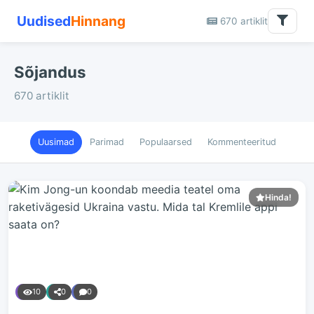
Uudised
Hinnang
670 artiklit
Sõjandus
670 artiklit
Uusimad
Parimad
Populaarsed
Kommenteeritud
Hinda!
10
0
0