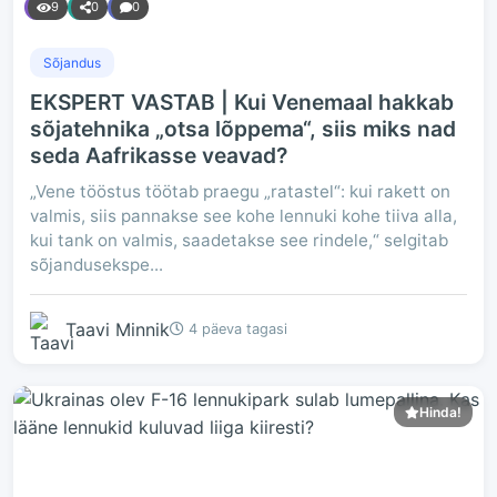
9
0
0
Sõjandus
EKSPERT VASTAB | Kui Venemaal hakkab
sõjatehnika „otsa lõppema“, siis miks nad
seda Aafrikasse veavad?
„Vene tööstus töötab praegu „ratastel“: kui rakett on
valmis, siis pannakse see kohe lennuki kohe tiiva alla,
kui tank on valmis, saadetakse see rindele,“ selgitab
sõjandusekspe...
Taavi Minnik
4 päeva tagasi
Hinda!