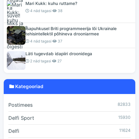
Mari Kukk: kuhu ruttame?
4 näd tagasi
38
Isapuhkusel Briti programmeerija lõi Ukrainale
tehisintellektil põhineva drooniarmee
4 näd tagasi
37
Läti tugevdab idapiiri droonidega
2 näd tagasi
27
Kategooriad
Postimees
82833
Delfi Sport
15930
Delfi
11624