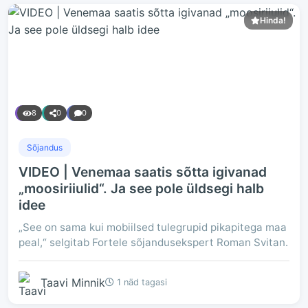
Hinda!
8
0
0
Sõjandus
VIDEO | Venemaa saatis sõtta igivanad
„moosiriiulid“. Ja see pole üldsegi halb
idee
„See on sama kui mobiilsed tulegrupid pikapitega maa
peal,“ selgitab Fortele sõjandusekspert Roman Svitan.
Taavi Minnik
1 näd tagasi