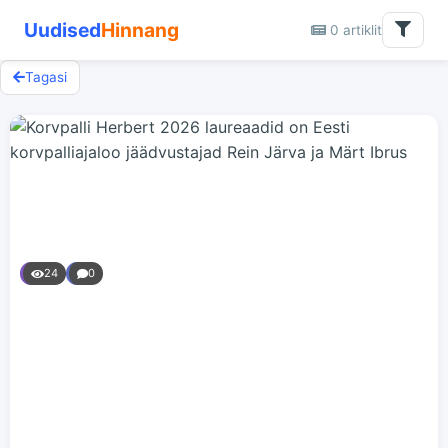
Uudised
Hinnang
0 artiklit
Tagasi
24
0