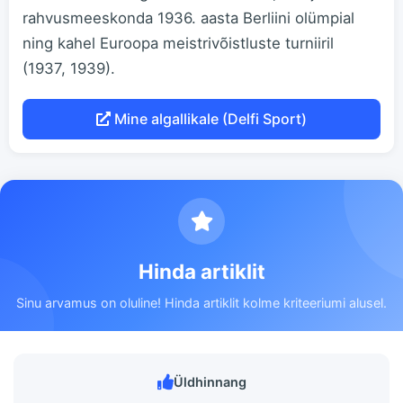
rahvusmeeskonda 1936. aasta Berliini olümpial
ning kahel Euroopa meistrivõistluste turniiril
(1937, 1939).
Mine algallikale (Delfi Sport)
Hinda artiklit
Sinu arvamus on oluline! Hinda artiklit kolme kriteeriumi alusel.
Üldhinnang