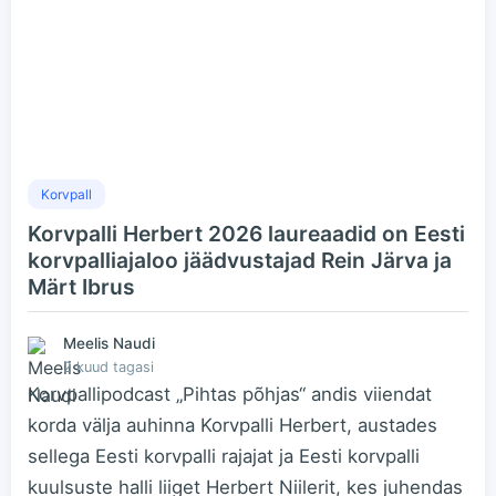
Korvpall
Korvpalli Herbert 2026 laureaadid on Eesti
korvpalliajaloo jäädvustajad Rein Järva ja
Märt Ibrus
Meelis Naudi
2 kuud tagasi
Korvpallipodcast „Pihtas põhjas“ andis viiendat
korda välja auhinna Korvpalli Herbert, austades
sellega Eesti korvpalli rajajat ja Eesti korvpalli
kuulsuste halli liiget Herbert Niilerit, kes juhendas