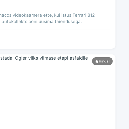
nacos videokaamera ette, kui istus Ferrari 812
e autokollektsiooni uusima täiendusega.
Hinda!