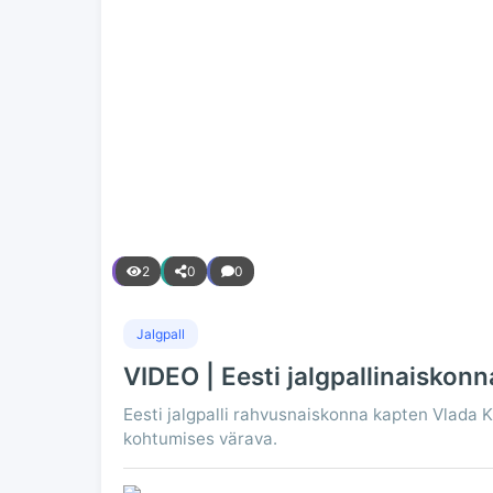
2
0
0
Jalgpall
VIDEO | Eesti jalgpallinaiskonna
Eesti jalgpalli rahvusnaiskonna kapten Vlada Ku
kohtumises värava.