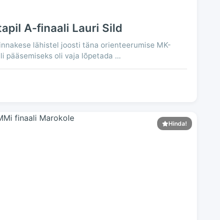
il A-finaali Lauri Sild
linnakese lähistel joosti täna orienteerumise MK-
li pääsemiseks oli vaja lõpetada ...
Hinda!