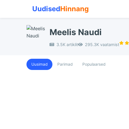
Uudised
Hinnang
Meelis Naudi
3.5K artiklit
295.3K vaatamist
Uusimad
Parimad
Populaarsed