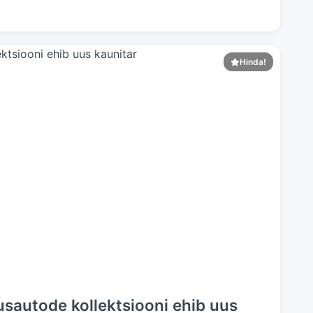
Hinda!
usautode kollektsiooni ehib uus