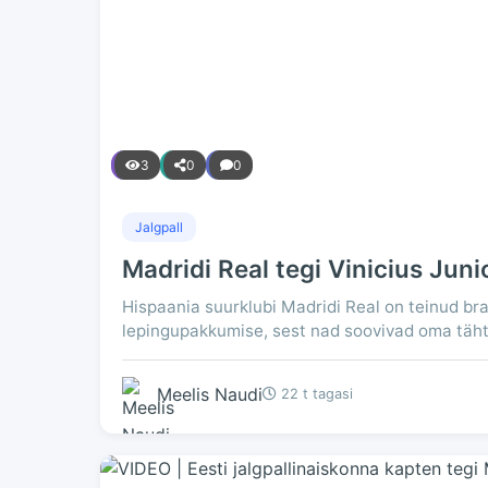
3
0
0
Jalgpall
Madridi Real tegi Vinicius Jun
Hispaania suurklubi Madridi Real on teinud bras
lepingupakkumise, sest nad soovivad oma täht
Meelis Naudi
22 t tagasi