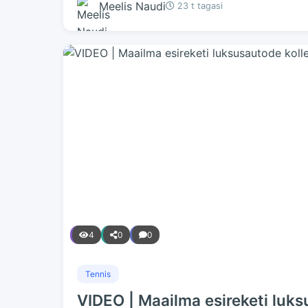
Meelis Naudi
23 t tagasi
4
0
0
Tennis
VIDEO | Maailma esireketi luks