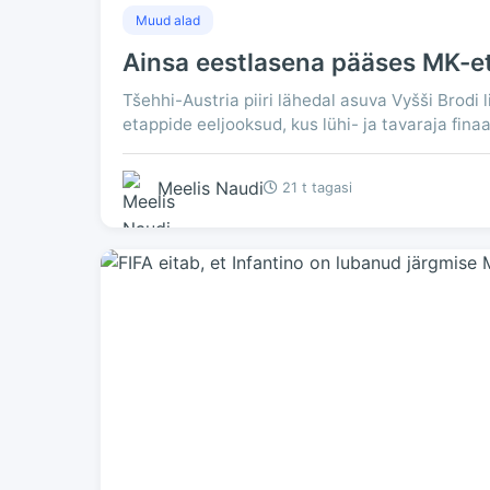
Muud alad
Ainsa eestlasena pääses MK-etap
Tšehhi-Austria piiri lähedal asuva Vyšši Brodi 
etappide eeljooksud, kus lühi- ja tavaraja finaa
Meelis Naudi
21 t tagasi