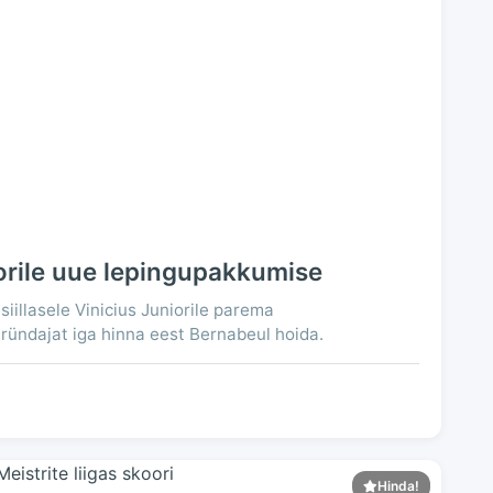
iorile uue lepingupakkumise
iillasele Vinicius Juniorile parema
ründajat iga hinna eest Bernabeul hoida.
Hinda!