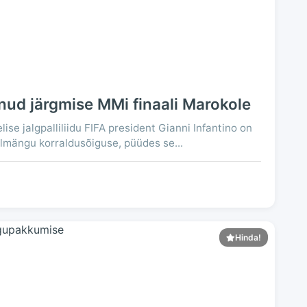
anud järgmise MMi finaali Marokole
se jalgpalliliidu FIFA president Gianni Infantino on
mängu korraldusõiguse, püüdes se...
Hinda!