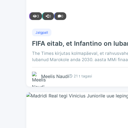
3
0
0
Jalgpall
FIFA eitab, et Infantino on lub
The Times kirjutas kolmapäeval, et rahvusvaheli
lubanud Marokole anda 2030. aasta MMi finaal
Meelis Naudi
21 t tagasi