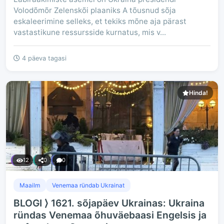
Volodõmõr Zelenskõi plaaniks A tõusnud sõja
eskaleerimine selleks, et tekiks mõne aja pärast
vastastikune ressursside kurnatus, mis v...
4 päeva tagasi
Hinda!
12
0
0
Maailm
Venemaa ründab Ukrainat
BLOGI ⟩ 1621. sõjapäev Ukrainas: Ukraina
ründas Venemaa õhuväebaasi Engelsis ja