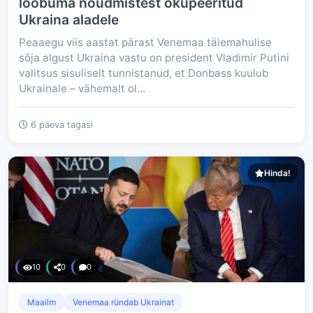
loobuma nõudmistest okupeeritud
Ukraina aladele
Peaaegu viis aastat pärast Venemaa täiemahulise
sõja algust Ukraina vastu on president Vladimir Putini
valitsus sisuliselt tunnistanud, et Donbass kuulub
Ukrainale – vähemalt ol...
6 päeva tagasi
Hinda!
10
0
0
Maailm
Venemaa ründab Ukrainat