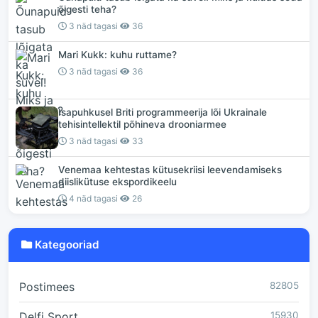
õigesti teha?
3 näd tagasi
36
Mari Kukk: kuhu ruttame?
3 näd tagasi
36
Isapuhkusel Briti programmeerija lõi Ukrainale
tehisintellektil põhineva drooniarmee
3 näd tagasi
33
Venemaa kehtestas kütusekriisi leevendamiseks
diislikütuse ekspordikeelu
4 näd tagasi
26
Kategooriad
Postimees
82805
Delfi Sport
15930