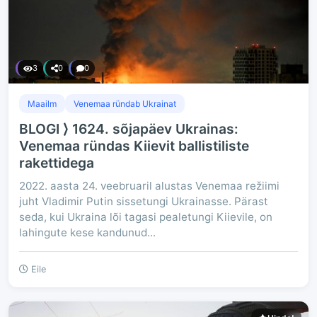
3
0
0
Maailm
Venemaa ründab Ukrainat
BLOGI ⟩ 1624. sõjapäev Ukrainas:
Venemaa ründas Kiievit ballistiliste
rakettidega
2022. aasta 24. veebruaril alustas Venemaa režiimi
juht Vladimir Putin sissetungi Ukrainasse. Pärast
seda, kui Ukraina lõi tagasi pealetungi Kiievile, on
lahingute kese kandunud...
Eile