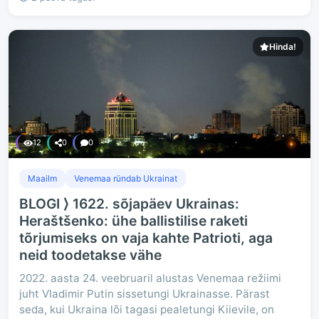
Hinda!
12
0
0
Maailm
Venemaa ründab Ukrainat
BLOGI ⟩ 1622. sõjapäev Ukrainas:
Heraštšenko: ühe ballistilise raketi
tõrjumiseks on vaja kahte Patrioti, aga
neid toodetakse vähe
2022. aasta 24. veebruaril alustas Venemaa režiimi
juht Vladimir Putin sissetungi Ukrainasse. Pärast
seda, kui Ukraina lõi tagasi pealetungi Kiievile, on