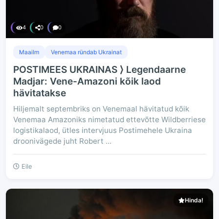
4
0
0
Maailm
Venemaa ründab Ukrainat
POSTIMEES UKRAINAS ⟩ Legendaarne
Madjar: Vene-Amazoni kõik laod
hävitatakse
Hiljemalt septembriks on Venemaal hävitatud kõik
Venemaa Amazoniks nimetatud ettevõtte Wildberriese
logistikalaod, ütles intervjuus Postimehele Ukraina
droonivägede juht Robert ...
Eile
Hinda!