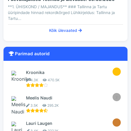
**1. ÜHISKOND / MAJANDUS** ### Tallinna ja Tartu
üüripindade hinnad rekordkõrged Lühikirjeldus: Tallinna ja
Tartu...
Kõik ülevaated
Parimad autorid
1
Kroonika
4.3K
470.5K
2
Meelis Naudi
3.5K
295.2K
3
Lauri Laugen
3.4K
222.1K