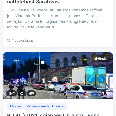
naftatehast Saratovis
2022. aasta 24. veebruaril alustas Venemaa režiimi
juht Vladimir Putin sissetungi Ukrainasse. Pärast
seda, kui Ukraina lõi tagasi pealetungi Kiievile, on
lahingute kese kandunud...
4 päeva tagasi
Hinda!
12
0
0
Maailm
Venemaa ründab Ukrainat
BLOGI ⟩ 1621. sõjapäev Ukrainas: Vene