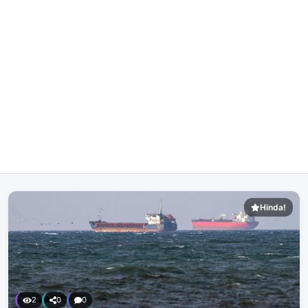
Hinda!
2
0
0