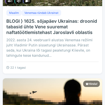
3
0
0
Maailm
Venemaa ründab Ukrainat
BLOGI ⟩ 1625. sõjapäev Ukrainas: droonid
tabasid ühte Vene suuremat
naftatöötlemistehast Jaroslavli oblastis
2022. aasta 24. veebruaril alustas Venemaa režiimi
juht Vladimir Putin sissetungi Ukrainasse. Pärast
seda, kui Ukraina lõi tagasi pealetungi Kiievile, on
lahingute kese kandunud...
22 t tagasi
Hinda!