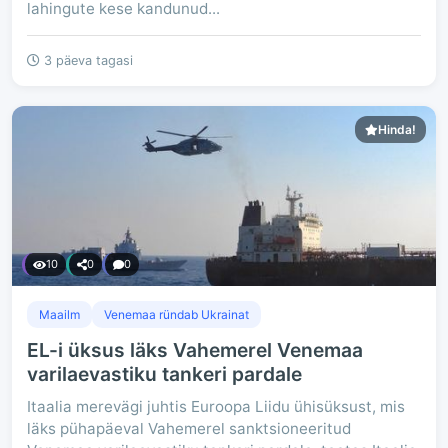
lahingute kese kandunud...
3 päeva tagasi
Hinda!
10
0
0
Maailm
Venemaa ründab Ukrainat
EL-i üksus läks Vahemerel Venemaa
varilaevastiku tankeri pardale
Itaalia merevägi juhtis Euroopa Liidu ühisüksust, mis
läks pühapäeval Vahemerel sanktsioneeritud