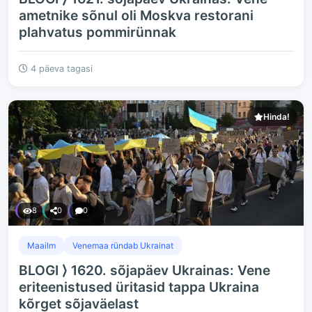
ametnike sõnul oli Moskva restorani
plahvatus pommirünnak
4 päeva tagasi
Hinda!
8
0
0
Maailm
Venemaa ründab Ukrainat
BLOGI ⟩ 1620. sõjapäev Ukrainas: Vene
eriteenistused üritasid tappa Ukraina
kõrget sõjaväelast