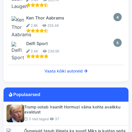
4
Ken Thor Aabrams
2.8K
255.4K
5
Delfi Sport
2.4K
236.5K
Vaata kõiki autoreid
Populaarsed
Trump ootab Iraanilt Hormuzi väina kohta avalikku
avaldust
3 näd tagasi
37
Õunapuid tasub lõigata ka suvel! Miks ja kuidas seda