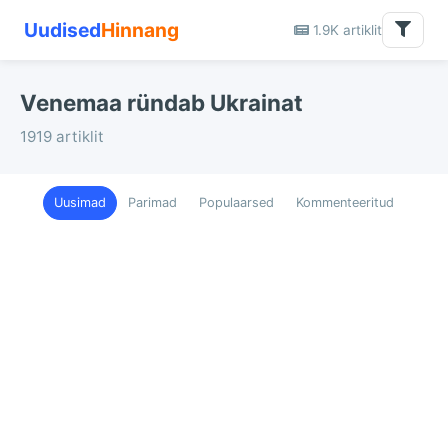
Uudised
Hinnang
1.9K artiklit
Venemaa ründab Ukrainat
1919 artiklit
Uusimad
Parimad
Populaarsed
Kommenteeritud