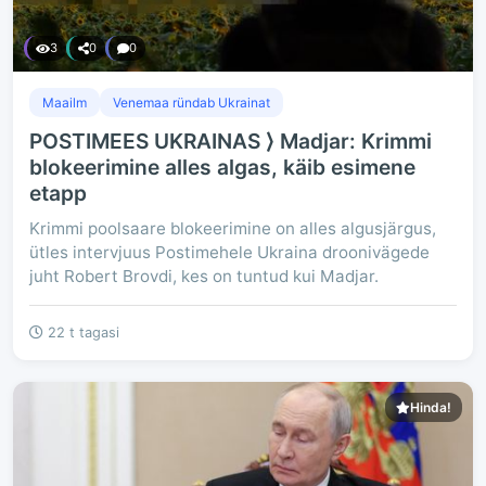
3
0
0
Maailm
Venemaa ründab Ukrainat
POSTIMEES UKRAINAS ⟩ Madjar: Krimmi
blokeerimine alles algas, käib esimene
etapp
Krimmi poolsaare blokeerimine on alles algusjärgus,
ütles intervjuus Postimehele Ukraina droonivägede
juht Robert Brovdi, kes on tuntud kui Madjar.
22 t tagasi
Hinda!