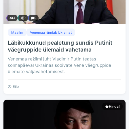
4
0
0
Maailm
Venemaa ründab Ukrainat
Läbikukkunud pealetung sundis Putinit
väegruppide ülemaid vahetama
Venemaa režiimi juht Vladimir Putin teatas
kolmapäeval Ukrainas sõdivate Vene väegruppide
ülemate väljavahetamisest.
Eile
Hinda!