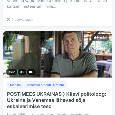
Venemaa varilaevastiku tankeri pardale, teatas Itaalia
kaitseministeerium, mille...
4 päeva tagasi
Hinda!
12
0
0
Maailm
Venemaa ründab Ukrainat
POSTIMEES UKRAINAS ⟩ Kiievi politoloog:
Ukraina ja Venemaa lähevad sõja
eskaleerimise teed
Läbirääkimiste asemel on Ukraina presidendi