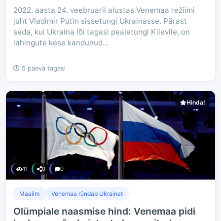
2022. aasta 24. veebruaril alustas Venemaa režiimi
juht Vladimir Putin sissetungi Ukrainasse. Pärast
seda, kui Ukraina lõi tagasi pealetungi Kiievile, on
lahingute kese kandunud...
5 päeva tagasi
Hinda!
11
0
0
Maailm
Venemaa ründab Ukrainat
Olümpiale naasmise hind: Venemaa pidi