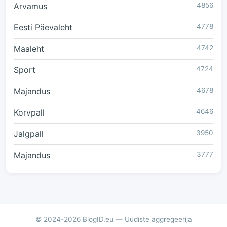
Arvamus
4856
Eesti Päevaleht
4778
Maaleht
4742
Sport
4724
Majandus
4678
Korvpall
4646
Jalgpall
3950
Majandus
3777
© 2024-2026 BlogID.eu — Uudiste aggregeerija