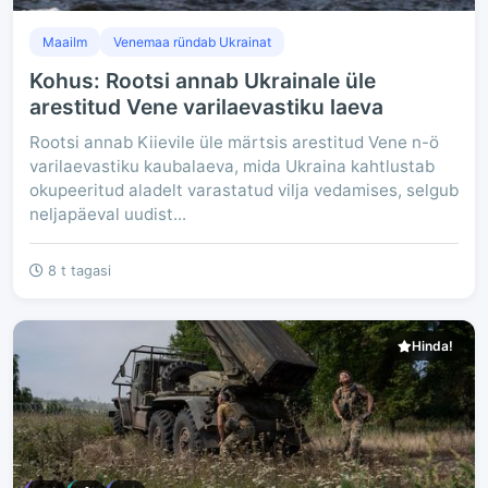
Maailm
Venemaa ründab Ukrainat
Kohus: Rootsi annab Ukrainale üle
arestitud Vene varilaevastiku laeva
Rootsi annab Kiievile üle märtsis arestitud Vene n-ö
varilaevastiku kaubalaeva, mida Ukraina kahtlustab
okupeeritud aladelt varastatud vilja vedamises, selgub
neljapäeval uudist...
8 t tagasi
Hinda!