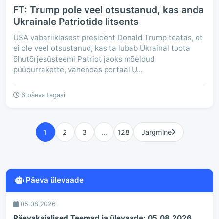
FT: Trump pole veel otsustanud, kas anda
Ukrainale Patriotide litsents
USA vabariiklasest president Donald Trump teatas, et
ei ole veel otsustanud, kas ta lubab Ukrainal toota
õhutõrjesüsteemi Patriot jaoks mõeldud
püüdurrakette, vahendas portaal U...
6 päeva tagasi
1
2
3
…
128
Jargmine
Päeva ülevaade
05.08.2026
Päevakajalised Teemad ja ülevaade: 05.08.2026