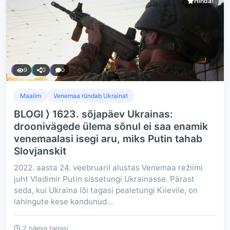
Hinda!
9
0
0
Maailm
Venemaa ründab Ukrainat
BLOGI ⟩ 1623. sõjapäev Ukrainas:
droonivägede ülema sõnul ei saa enamik
venemaalasi isegi aru, miks Putin tahab
Slovjanskit
2022. aasta 24. veebruaril alustas Venemaa režiimi
juht Vladimir Putin sissetungi Ukrainasse. Pärast
seda, kui Ukraina lõi tagasi pealetungi Kiievile, on
lahingute kese kandunud...
2 päeva tagasi