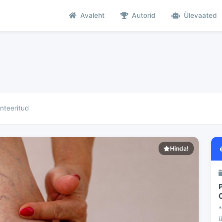
Avaleht
Autorid
Ülevaated
teeritud
Hinda!
*
ü