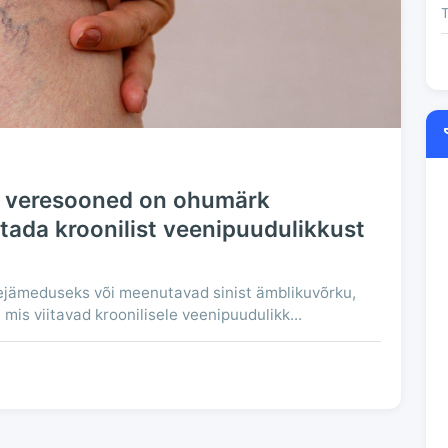
T
d veresooned on ohumärk
tada kroonilist veenipuudulikkust
ejämeduseks või meenutavad sinist ämblikuvõrku,
mis viitavad kroonilisele veenipuudulikk...