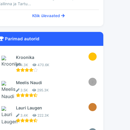
allinna ja Tartu...
Kõik ülevaated
Parimad autorid
1
Kroonika
4.3K
470.6K
2
Meelis Naudi
3.5K
295.3K
3
Lauri Laugen
3.4K
222.3K