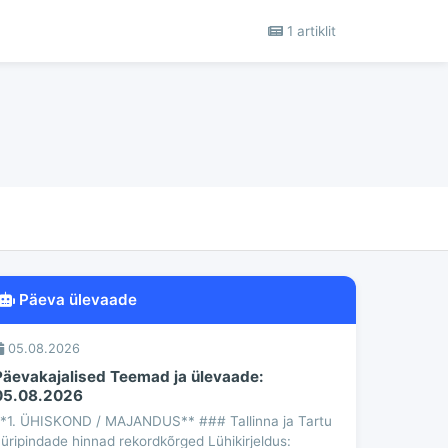
1 artiklit
Päeva ülevaade
05.08.2026
Päevakajalised Teemad ja ülevaade:
05.08.2026
*1. ÜHISKOND / MAJANDUS** ### Tallinna ja Tartu
üripindade hinnad rekordkõrged Lühikirjeldus: