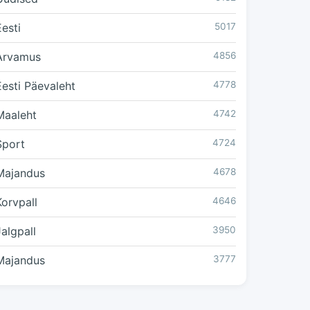
Eesti
5017
Arvamus
4856
Eesti Päevaleht
4778
Maaleht
4742
Sport
4724
Majandus
4678
Korvpall
4646
Jalgpall
3950
Majandus
3777