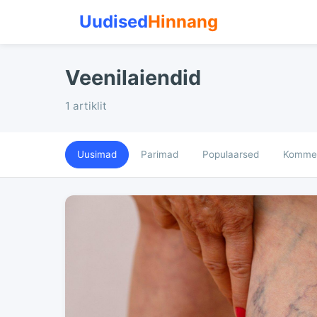
Uudised
Hinnang
Veenilaiendid
1 artiklit
Uusimad
Parimad
Populaarsed
Kommen