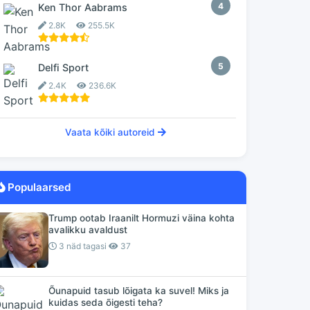
4
Ken Thor Aabrams
2.8K
255.5K
5
Delfi Sport
2.4K
236.6K
Vaata kõiki autoreid
Populaarsed
Trump ootab Iraanilt Hormuzi väina kohta
avalikku avaldust
3 näd tagasi
37
Õunapuid tasub lõigata ka suvel! Miks ja
kuidas seda õigesti teha?