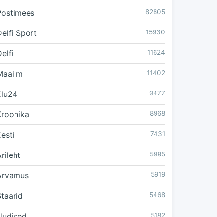
Postimees
82805
Delfi Sport
15930
elfi
11624
Maailm
11402
Elu24
9477
Kroonika
8968
Eesti
7431
rileht
5985
Arvamus
5919
Staarid
5468
Uudised
5182