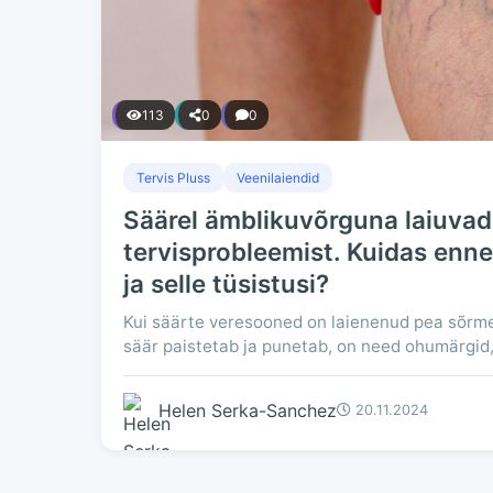
113
0
0
Tervis Pluss
Veenilaiendid
Säärel ämblikuvõrguna laiuva
tervisprobleemist. Kuidas enne
ja selle tüsistusi?
Kui säärte veresooned on laienenud pea sõrm
säär paistetab ja punetab, on need ohumärgid, 
Helen Serka-Sanchez
20.11.2024