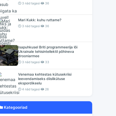
3 näd tagasi
36
Mari Kukk: kuhu ruttame?
3 näd tagasi
36
Isapuhkusel Briti programmeerija lõi
Ukrainale tehisintellektil põhineva
drooniarmee
3 näd tagasi
33
Venemaa kehtestas kütusekriisi
leevendamiseks diislikütuse
ekspordikeelu
4 näd tagasi
26
Kategooriad