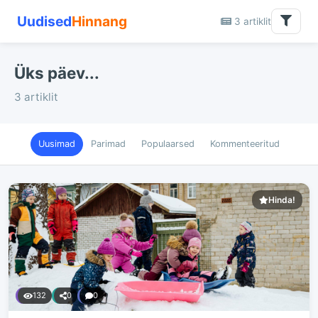
Uudised
Hinnang
3 artiklit
Üks päev...
3 artiklit
Uusimad
Parimad
Populaarsed
Kommenteeritud
Hinda!
132
0
0