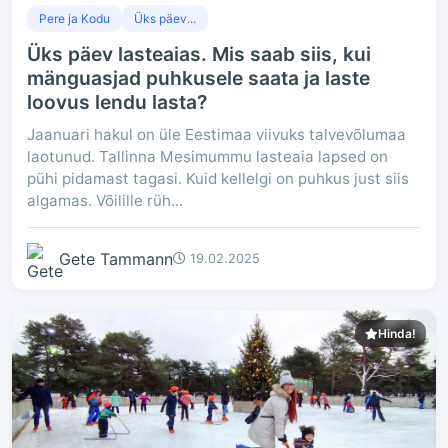
Pere ja Kodu
Üks päev...
Üks päev lasteaias. Mis saab siis, kui
mänguasjad puhkusele saata ja laste
loovus lendu lasta?
Jaanuari hakul on üle Eestimaa viivuks talvevõlumaa
laotunud. Tallinna Mesimummu lasteaia lapsed on
pühi pidamast tagasi. Kuid kellelgi on puhkus just siis
algamas. Võilille rüh...
Gete Tammann
19.02.2025
Hinda!