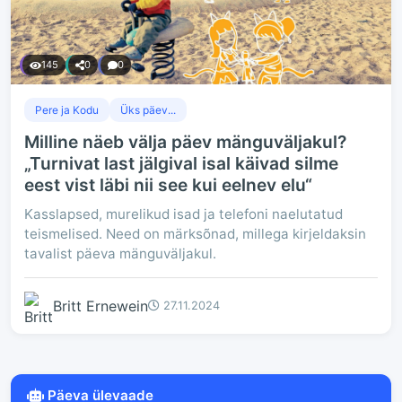
145
0
0
Pere ja Kodu
Üks päev...
Milline näeb välja päev mänguväljakul?
„Turnivat last jälgival isal käivad silme
eest vist läbi nii see kui eelnev elu“
Kasslapsed, murelikud isad ja telefoni naelutatud
teismelised. Need on märksõnad, millega kirjeldaksin
tavalist päeva mänguväljakul.
Britt Ernewein
27.11.2024
Päeva ülevaade