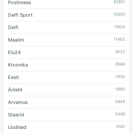
Postimees
82851
Delfi Sport
15930
Delfi
11624
Maailm
11463
Elu24
9532
Kroonika
8968
Eesti
7455
Ärileht
5985
Arvamus
5949
Staarid
5469
Uudised
5182