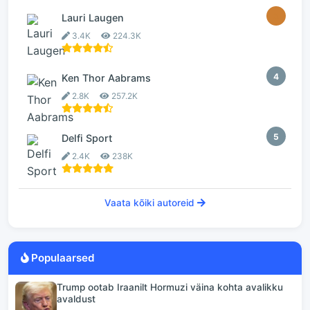
3
Lauri Laugen
3.4K
224.3K
4
Ken Thor Aabrams
2.8K
257.2K
5
Delfi Sport
2.4K
238K
Vaata kõiki autoreid
Populaarsed
Trump ootab Iraanilt Hormuzi väina kohta avalikku
avaldust