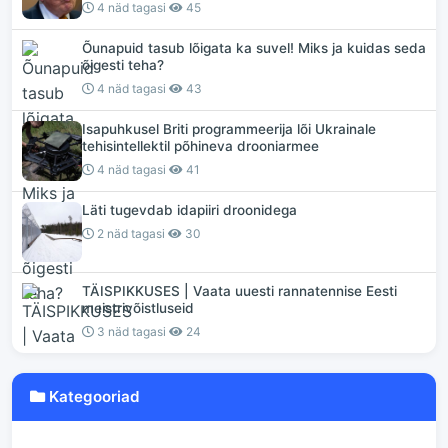
4 näd tagasi
45
Õunapuid tasub lõigata ka suvel! Miks ja kuidas seda
õigesti teha?
4 näd tagasi
43
Isapuhkusel Briti programmeerija lõi Ukrainale
tehisintellektil põhineva drooniarmee
4 näd tagasi
41
Läti tugevdab idapiiri droonidega
2 näd tagasi
30
TÄISPIKKUSES | Vaata uuesti rannatennise Eesti
meistrivõistluseid
3 näd tagasi
24
Kategooriad