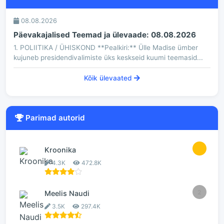
08.08.2026
Päevakajalised Teemad ja ülevaade: 08.08.2026
1. POLIITIKA / ÜHISKOND **Pealkiri:** Ülle Madise ümber
kujuneb presidendivalimiste üks keskseid kuumi teemasid...
Kõik ülevaated
Parimad autorid
1
Kroonika
4.3K
472.8K
2
Meelis Naudi
3.5K
297.4K