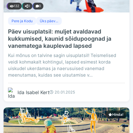
132
0
0
Pere ja Kodu
Üks päev...
Päev uisuplatsil: muljet avaldavad
kukkumised, kaunid sõidupoognad ja
vanematega kauplevad lapsed
Kui mõnus on talvine sagin uisuplatsil! Teismelised
veidi kohmakalt kohtingul, lapsed esimest korda
uiskudel ukerdamas ja naerusuised vanemad
meenutamas, kuidas see uisutamise v...
Ida Isabel Kert
20.01.2025
Hinda!