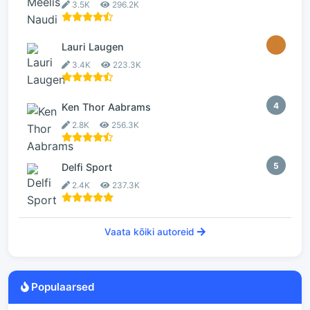
3.5K
296.2K
3
Lauri Laugen
3.4K
223.3K
4
Ken Thor Aabrams
2.8K
256.3K
5
Delfi Sport
2.4K
237.3K
Vaata kõiki autoreid
Populaarsed