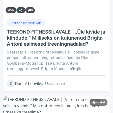
17
0
0
Teekond fitnessilavale
TEEKOND FITNESSILAVALE | „Üle kivide ja
kändude.“ Milliseks on kujunenud Brigita
Antoni esimesed treeningnädalad?
Saatesarja „Teekond fitnessilavale“ jooksul jälgime
personaaltreeneri ning toitumisnõustaja Diana
Golubeva-Mogiši õpilase Brigita Antoni
treeningprotsessi. Brigita lõppeesmärgik...
Daniel Leevik
1 kuud tagasi
Hinda!