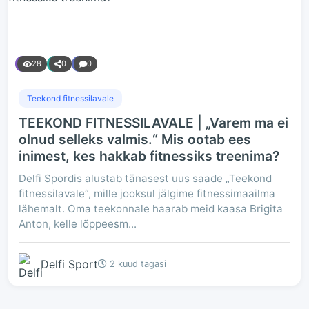
28
0
0
Teekond fitnessilavale
TEEKOND FITNESSILAVALE | „Varem ma ei
olnud selleks valmis.“ Mis ootab ees
inimest, kes hakkab fitnessiks treenima?
Delfi Spordis alustab tänasest uus saade „Teekond
fitnessilavale“, mille jooksul jälgime fitnessimaailma
lähemalt. Oma teekonnale haarab meid kaasa Brigita
Anton, kelle lõppeesm...
Delfi Sport
2 kuud tagasi