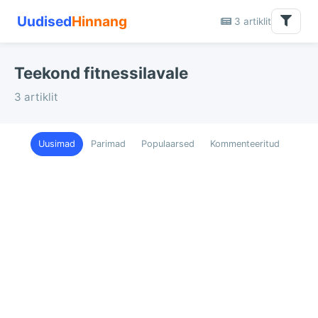
Uudised
Hinnang
3 artiklit
Teekond fitnessilavale
3 artiklit
Uusimad
Parimad
Populaarsed
Kommenteeritud