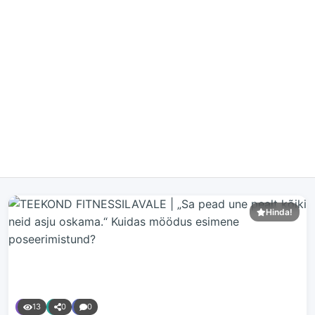
Hinda!
13
0
0