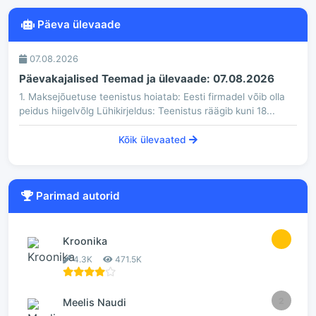
Päeva ülevaade
07.08.2026
Päevakajalised Teemad ja ülevaade: 07.08.2026
1. Maksejõuetuse teenistus hoiatab: Eesti firmadel võib olla
peidus hiigelvõlg Lühikirjeldus: Teenistus räägib kuni 18...
Kõik ülevaated
Parimad autorid
1
Kroonika
4.3K
471.5K
2
Meelis Naudi