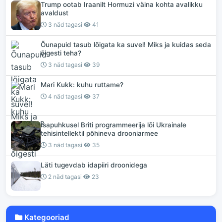
Trump ootab Iraanilt Hormuzi väina kohta avalikku
avaldust
3 näd tagasi
41
Õunapuid tasub lõigata ka suvel! Miks ja kuidas seda
õigesti teha?
3 näd tagasi
39
Mari Kukk: kuhu ruttame?
4 näd tagasi
37
Isapuhkusel Briti programmeerija lõi Ukrainale
tehisintellektil põhineva drooniarmee
3 näd tagasi
35
Läti tugevdab idapiiri droonidega
2 näd tagasi
23
Kategooriad