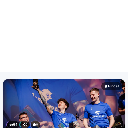
Hinda!
54
0
0