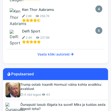
4
Ken Thor Aabrams
2.8K
256.7K
5
Delfi Sport
2.4K
237.6K
Vaata kõiki autoreid
Populaarsed
Trump ootab Iraanilt Hormuzi väina kohta avalikku
avaldust
4 näd tagasi
43
Õunapuid tasub lõigata ka suvel! Miks ja kuidas seda
õigesti teha?