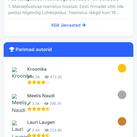
1. Maksejõuetuse teenistus hoiatab: Eesti firmadel võib olla
peidus hiigelvõlg Lühikirjeldus: Teenistus räägib kuni 18...
Kõik ülevaated
Parimad autorid
1
Kroonika
4.3K
472.2K
2
Meelis Naudi
3.5K
296.7K
3
Lauri Laugen
3.4K
223.8K