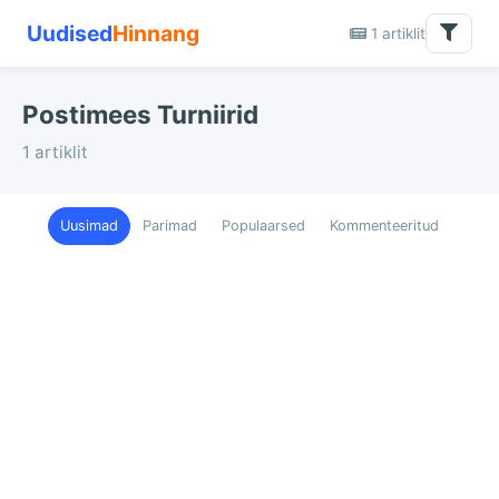
Uudised
Hinnang
1 artiklit
Postimees Turniirid
1 artiklit
Uusimad
Parimad
Populaarsed
Kommenteeritud