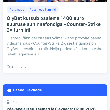
Postimees
Postimees Turniirid
OlyBet kutsub osalema 1400 euro
suuruse auhinnafondiga «Counter-Strike
2» turniiril
E-spordi fännidel on taas võimalik end proovile panna
videomängus «​Counter-Strike 2», sest algamas on
OlyBeti kevadine turniir. Nelja parima võistkonna vahel
läheb jagamisele 1...
09.05.2025
Päeva ülevaade
07.08.2026
Päevakajalised Teemad ja ülevaade: 07.08.2026