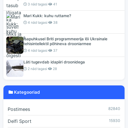
3 näd tagasi
41
Mari Kukk: kuhu ruttame?
4 näd tagasi
38
Isapuhkusel Briti programmeerija lõi Ukrainale
tehisintellektil põhineva drooniarmee
4 näd tagasi
37
Läti tugevdab idapiiri droonidega
2 näd tagasi
28
Kategooriad
Postimees
82840
Delfi Sport
15930