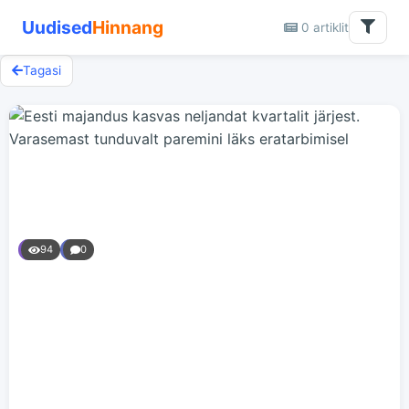
Uudised
Hinnang
0 artiklit
Tagasi
94
0