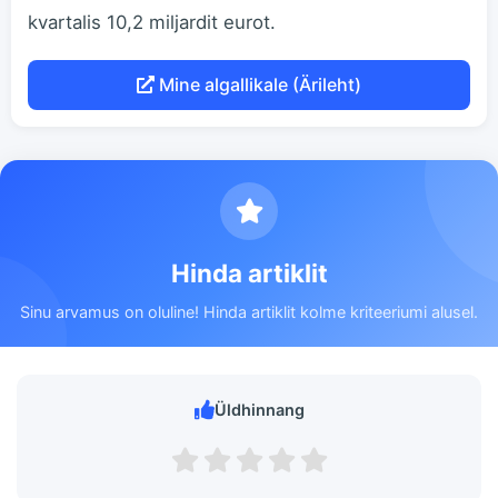
kvartalis 10,2 miljardit eurot.
Mine algallikale (Ärileht)
Hinda artiklit
Sinu arvamus on oluline! Hinda artiklit kolme kriteeriumi alusel.
Üldhinnang