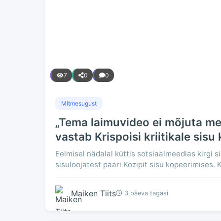
7
0
0
Mitmesugust
„Tema laimuvideo ei mõjuta mei
vastab Krispoisi kriitikale sis
Eelmisel nädalal küttis sotsiaalmeedias kirgi si
sisuloojatest paari Kozipit sisu kopeerimises. K
Maiken Tiits
3 päeva tagasi