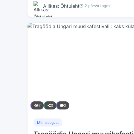
Allikas: Õhtuleht
2 päeva tagasi
7
0
0
Mitmesugust
Tragöödia Ungari muusikafestiv