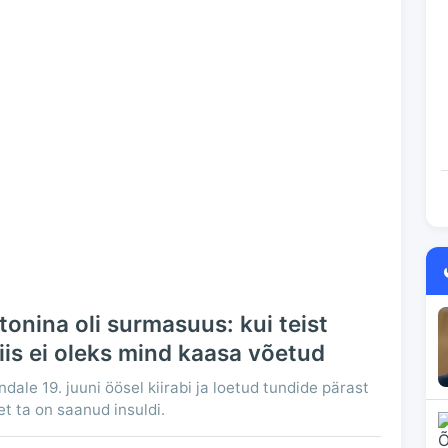
tonina oli surmasuus: kui teist
siis ei oleks mind kaasa võetud
dale 19. juuni öösel kiirabi ja loetud tundide pärast
 et ta on saanud insuldi.