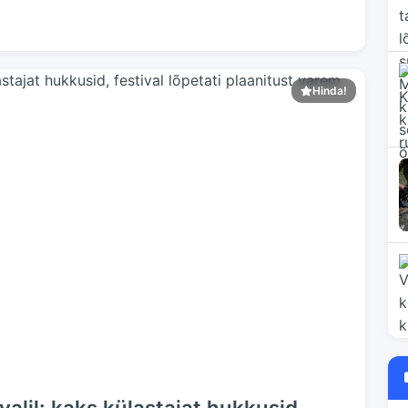
Hinda!
alil: kaks külastajat hukkusid,