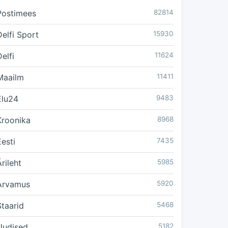
Postimees
82814
Delfi Sport
15930
elfi
11624
Maailm
11411
Elu24
9483
Kroonika
8968
Eesti
7435
rileht
5985
Arvamus
5920
Staarid
5468
Uudised
5182