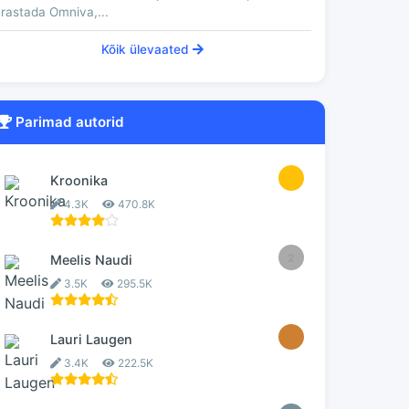
rastada Omniva,...
Kõik ülevaated
Parimad autorid
1
Kroonika
4.3K
470.8K
2
Meelis Naudi
3.5K
295.5K
3
Lauri Laugen
3.4K
222.5K