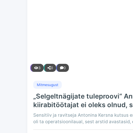
3
0
0
Mitmesugust
„Selgeltnägijate tuleproovi“ An
kiirabitöötajat ei oleks olnud, 
Sensitiiv ja ravitseja Antonina Kersna kutsus en
oli ta operatsioonilaual, sest arstid avastasid,