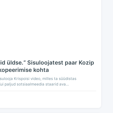
d üldse.“ Sisuloojatest paar Kozip
u kopeerimise kohta
sulooja Krispoisi video, milles ta süüdistas
ui paljud sotsiaalmeedia staarid ava...