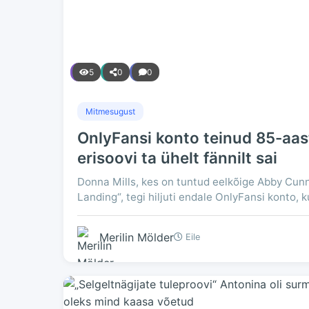
5
0
0
Mitmesugust
OnlyFansi konto teinud 85-aast
erisoovi ta ühelt fännilt sai
Donna Mills, kes on tuntud eelkõige Abby Cun
Landing“, tegi hiljuti endale OnlyFansi konto,
Merilin Mölder
Eile