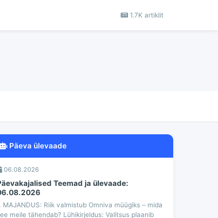
1.7K artiklit
Päeva ülevaade
06.08.2026
Päevakajalised Teemad ja ülevaade:
06.08.2026
. MAJANDUS: Riik valmistub Omniva müügiks – mida
ee meile tähendab? Lühikirjeldus: Valitsus plaanib