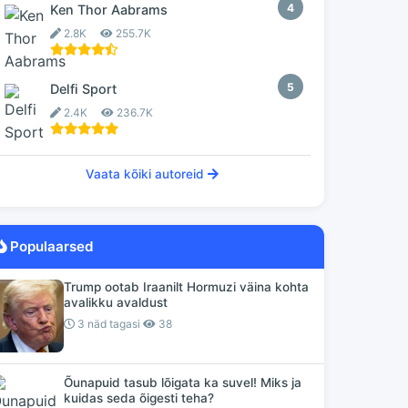
4
Ken Thor Aabrams
2.8K
255.7K
5
Delfi Sport
2.4K
236.7K
Vaata kõiki autoreid
Populaarsed
Trump ootab Iraanilt Hormuzi väina kohta
avalikku avaldust
3 näd tagasi
38
Õunapuid tasub lõigata ka suvel! Miks ja
kuidas seda õigesti teha?