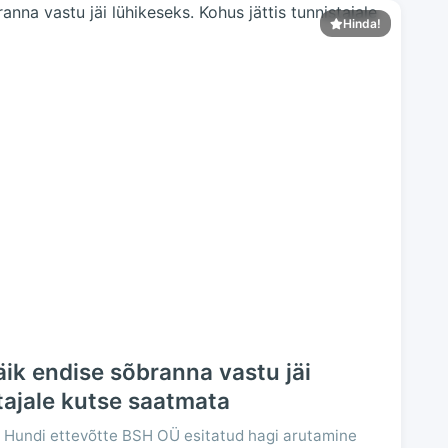
Hinda!
ik endise sõbranna vastu jäi
stajale kutse saatmata
 Hundi ettevõtte BSH OÜ esitatud hagi arutamine