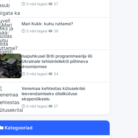
3 näd tagasi
37
Mari Kukk: kuhu ruttame?
3 näd tagasi
36
Isapuhkusel Briti programmeerija lõi
Ukrainale tehisintellektil põhineva
drooniarmee
3 näd tagasi
34
Venemaa kehtestas kütusekriisi
leevendamiseks diislikütuse
ekspordikeelu
4 näd tagasi
27
Kategooriad