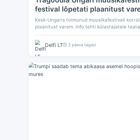
festival lõpetati plaanitust va
Kesk-Ungaris toimunud muusikafestivali korra
plaanitust varem. Info tehti külastajatele teatav
Delfi LT
2 päeva tagasi