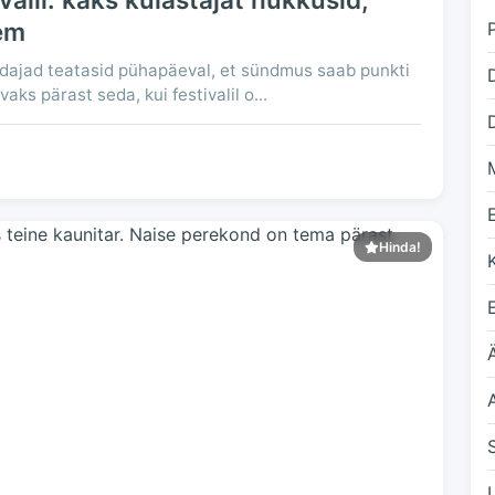
rem
ldajad teatasid pühapäeval, et sündmus saab punkti
aks pärast seda, kui festivalil o...
D
Hinda!
Ä