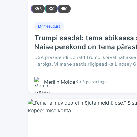
6
0
0
Mitmesugust
Trumpi saadab tema abikaasa a
Naise perekond on tema päras
USA presidendi Donald Trumpi kõrval nähakse 
Harpiga. Viimane saatis riigipead ka Lindsey 
Merilin Mölder
3 päeva tagasi