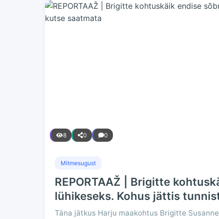
8
0
0
Mitmesugust
REPORTAAŽ | Brigitte kohtuskä
lühikeseks. Kohus jättis tunni
Täna jätkus Harju maakohtus Brigitte Susanne