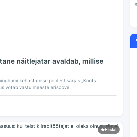
e
ane näitlejatar avaldab, millise
ninghami kehastamise poolest sarjas „Knots
 kus võtab vastu meeste erisoove.
Hinda!