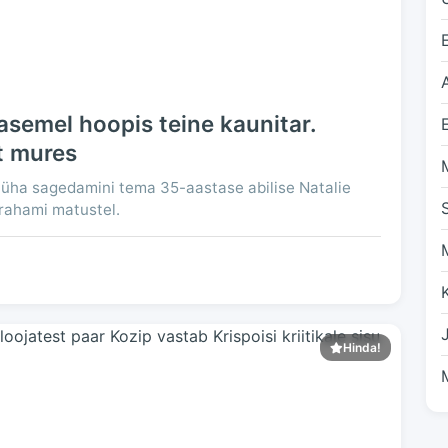
semel hoopis teine kaunitar.
t mures
üha sagedamini tema 35-aastase abilise Natalie
Grahami matustel.
Hinda!