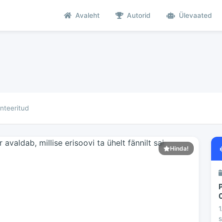
Avaleht
Autorid
Ülevaated
teeritud
Hinda!
1
s