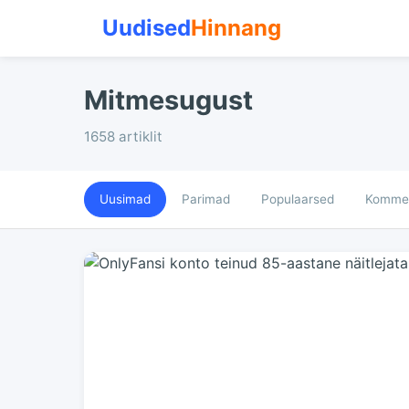
Uudised
Hinnang
Mitmesugust
1658 artiklit
Uusimad
Parimad
Populaarsed
Kommen