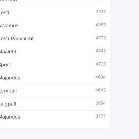
Eesti
5017
Arvamus
4856
Eesti Päevaleht
4778
Maaleht
4742
Sport
4728
Majandus
4684
Korvpall
4646
Jalgpall
3954
Majandus
3777