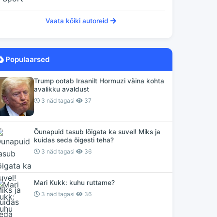
Vaata kõiki autoreid
Populaarsed
Trump ootab Iraanilt Hormuzi väina kohta
avalikku avaldust
3 näd tagasi
37
Õunapuid tasub lõigata ka suvel! Miks ja
kuidas seda õigesti teha?
3 näd tagasi
36
Mari Kukk: kuhu ruttame?
3 näd tagasi
36