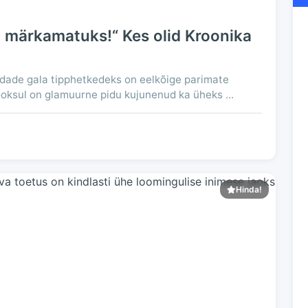
ä märkamatuks!“ Kes olid Kroonika
dade gala tipphetkedeks on eelkõige parimate
oksul on glamuurne pidu kujunenud ka üheks ...
Hinda!