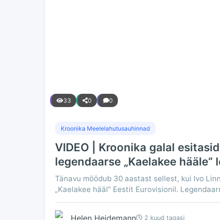
33
0
0
Kroonika Meelelahutusauhinnad
VIDEO | Kroonika galal esitasid 
legendaarse „Kaelakee hääle“ 
Tänavu möödub 30 aastast sellest, kui Ivo Linn
„Kaelakee hääl“ Eestit Eurovisionil. Legendaar
Helen Heidemann
2 kuud tagasi