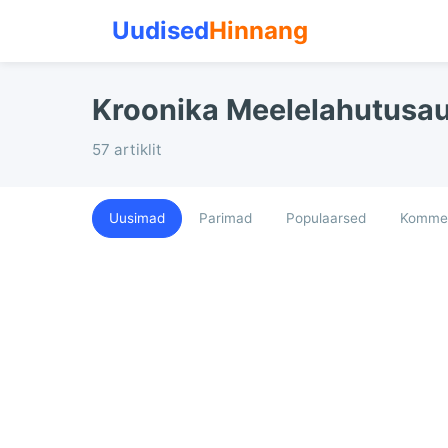
Uudised
Hinnang
Kroonika Meelelahutusa
57 artiklit
Uusimad
Parimad
Populaarsed
Kommen