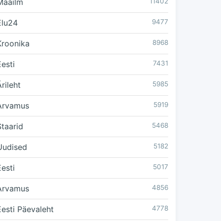
Maailm
11402
Elu24
9477
Kroonika
8968
Eesti
7431
rileht
5985
Arvamus
5919
Staarid
5468
Uudised
5182
Eesti
5017
Arvamus
4856
Eesti Päevaleht
4778