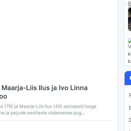
Maarja-Liis Ilus ja Ivo Linna
loo
a (76) ja Maarja-Liis Ilus (45) esindasid looga
ne ja paljude eestlaste südamesse pug...
D