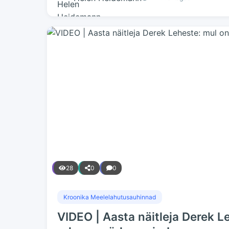
28
0
0
Kroonika Meelelahutusauhinnad
VIDEO | Aasta näitleja Derek L