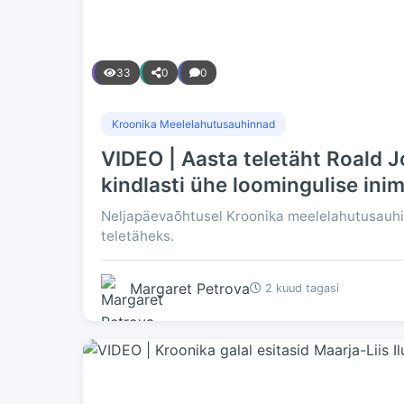
33
0
0
Kroonika Meelelahutusauhinnad
VIDEO | Aasta teletäht Roald 
kindlasti ühe loomingulise ini
Neljapäevaõhtusel Kroonika meelelahutusauhi
teletäheks.
Margaret Petrova
2 kuud tagasi