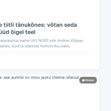
tiitli tänukõnes: võtan seda
üüd õigel teel
seksikaima mehe tiitli NOËP ehk Andres Kõpper.
aalias, kuid ta edastas humoorika video.
Hinda!