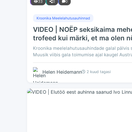
33
0
0
Kroonika Meelelahutusauhinnad
VIDEO | NOËP seksikaima mehe 
trofeed kui märki, et ma olen n
Kroonika meelelahutusauhindade galal pälvis 
Muusik viibis gala toimumise ajal kaugel Austr
Helen Heidemann
2 kuud tagasi