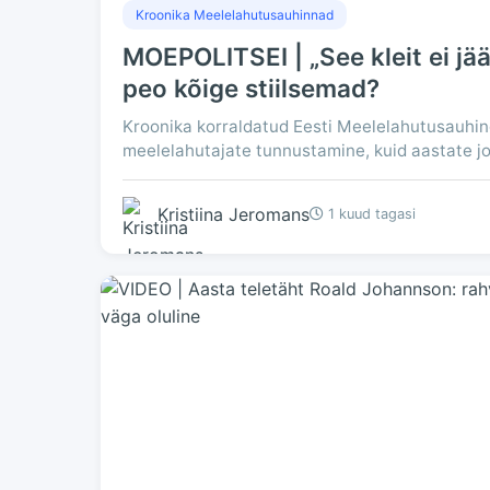
Kroonika Meelelahutusauhinnad
MOEPOLITSEI | „See kleit ei jä
peo kõige stiilsemad?
Kroonika korraldatud Eesti Meelelahutusauhin
meelelahutajate tunnustamine, kuid aastate jo
Kristiina Jeromans
1 kuud tagasi