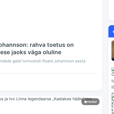
Johannson: rahva toetus on
mese jaoks väga oluline
ndade galal tunnustati Roald Johannson aasta
Hinda!