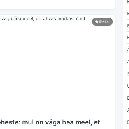
Hinda!
Ä
eheste: mul on väga hea meel, et