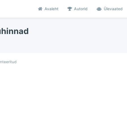
Avaleht
Autorid
Ülevaated
uhinnad
teeritud