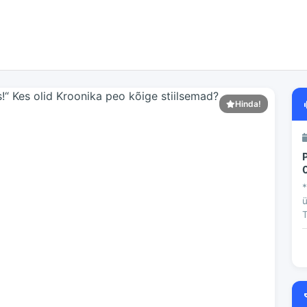
Hinda!
*
ü
T