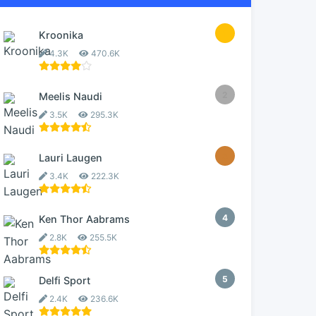
1
Kroonika
4.3K
470.6K
2
Meelis Naudi
3.5K
295.3K
3
Lauri Laugen
3.4K
222.3K
4
Ken Thor Aabrams
2.8K
255.5K
5
Delfi Sport
2.4K
236.6K