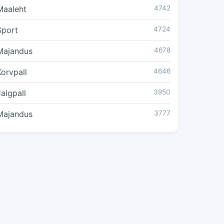
Maaleht
4742
Sport
4724
Majandus
4678
Korvpall
4646
Jalgpall
3950
Majandus
3777