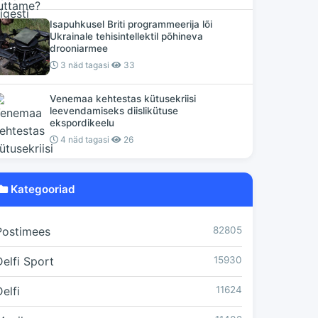
Isapuhkusel Briti programmeerija lõi
Ukrainale tehisintellektil põhineva
drooniarmee
3 näd tagasi
33
Venemaa kehtestas kütusekriisi
leevendamiseks diislikütuse
ekspordikeelu
4 näd tagasi
26
Kategooriad
Postimees
82805
Delfi Sport
15930
elfi
11624