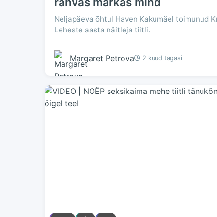
rahvas märkas mind
Neljapäeva õhtul Haven Kakumäel toimunud Kr
Leheste aasta näitleja tiitli.
Margaret Petrova
2 kuud tagasi