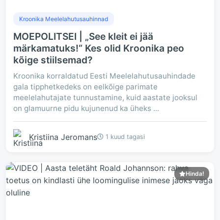
Kroonika Meelelahutusauhinnad
MOEPOLITSEI | „See kleit ei jää
märkamatuks!“ Kes olid Kroonika peo
kõige stiilsemad?
Kroonika korraldatud Eesti Meelelahutusauhindade
gala tipphetkedeks on eelkõige parimate
meelelahutajate tunnustamine, kuid aastate jooksul
on glamuurne pidu kujunenud ka üheks ...
Kristiina Jeromans
1 kuud tagasi
Hinda!