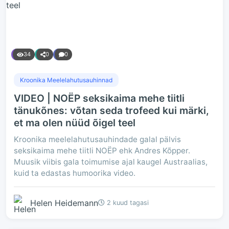
34
0
0
Kroonika Meelelahutusauhinnad
VIDEO | NOËP seksikaima mehe tiitli
tänukõnes: võtan seda trofeed kui märki,
et ma olen nüüd õigel teel
Kroonika meelelahutusauhindade galal pälvis
seksikaima mehe tiitli NOËP ehk Andres Kõpper.
Muusik viibis gala toimumise ajal kaugel Austraalias,
kuid ta edastas humoorika video.
Helen Heidemann
2 kuud tagasi