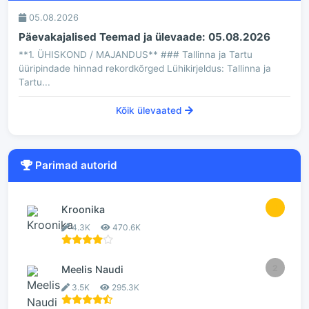
05.08.2026
Päevakajalised Teemad ja ülevaade: 05.08.2026
**1. ÜHISKOND / MAJANDUS** ### Tallinna ja Tartu
üüripindade hinnad rekordkõrged Lühikirjeldus: Tallinna ja
Tartu...
Kõik ülevaated
Parimad autorid
1
Kroonika
4.3K
470.6K
2
Meelis Naudi
3.5K
295.3K