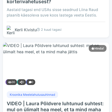
korterivahetusest?
Aastaid tagasi end USAs sisse seadnud Liina Raud
plaanib käesoleva suve koos lastega veeta Eestis.
Kerli Kivistu
2 kuud tagasi
Hinda!
36
0
0
Kroonika Meelelahutusauhinnad
VIDEO | Laura Põldvere luhtunud suhtest:
mul on ülimalt hea meel, et ta mind maha