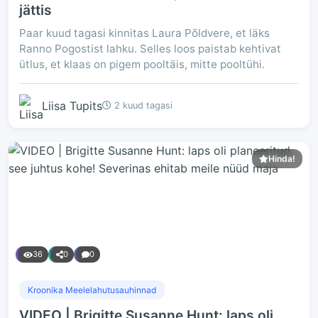
jättis
Paar kuud tagasi kinnitas Laura Põldvere, et läks
Ranno Pogostist lahku. Selles loos paistab kehtivat
ütlus, et klaas on pigem pooltäis, mitte pooltühi.
Liisa Tupits
2 kuud tagasi
Hinda!
36
0
0
Kroonika Meelelahutusauhinnad
VIDEO | Brigitte Susanne Hunt: laps oli