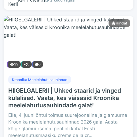
Kerli Kivistu
2 kuud tagasi
Hinda!
39
0
0
Kroonika Meelelahutusauhinnad
HIIGELGALERII | Uhked staarid ja vinged
külalised. Vaata, kes väisasid Kroonika
meelelahutusauhindade galat!
Eile, 4. juuni õhtul toimus suurejooneline ja glamuurne
Kroonika meelelahutusauhinnad 2026 gala. Aasta
kõige glamuursemal peol oli kohal Eesti
meelelahutusmaasiku crème de la cr...