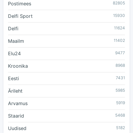
Postimees
82805
Delfi Sport
15930
Delfi
11624
Maailm
11402
Elu24
9477
Kroonika
8968
Eesti
7431
Ärileht
5985
Arvamus
5919
Staarid
5468
Uudised
5182