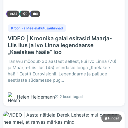
34
0
0
Kroonika Meelelahutusauhinnad
VIDEO | Kroonika galal esitasid Maarja-
Liis Ilus ja Ivo Linna legendaarse
„Kaelakee hääle“ loo
Tänavu möödub 30 aastast sellest, kui Ivo Linna (76)
ja Maarja-Liis Ilus (45) esindasid looga „Kaelakee
hääl“ Eestit Eurovisionil. Legendaarne ja paljude
eestlaste südamesse pug...
Helen Heidemann
2 kuud tagasi
Hinda!