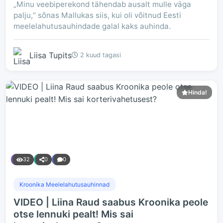
„Minu veebiperekond tähendab ausalt mulle väga
palju,“ sõnas Mallukas siis, kui oli võitnud Eesti
meelelahutusauhindade galal kaks auhinda.
Liisa Tupits
2 kuud tagasi
Hinda!
32
0
0
Kroonika Meelelahutusauhinnad
VIDEO | Liina Raud saabus Kroonika peole
otse lennuki pealt! Mis sai