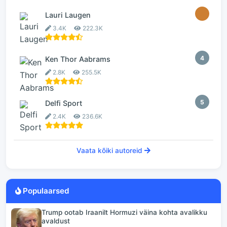
3
Lauri Laugen
3.4K
222.3K
4
Ken Thor Aabrams
2.8K
255.5K
5
Delfi Sport
2.4K
236.6K
Vaata kõiki autoreid
Populaarsed
Trump ootab Iraanilt Hormuzi väina kohta avalikku
avaldust