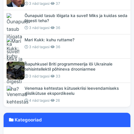
3 näd tagasi
37
Õunapuid tasub lõigata ka suvel! Miks ja kuidas seda
õigesti teha?
3 näd tagasi
36
Mari Kukk: kuhu ruttame?
3 näd tagasi
36
Isapuhkusel Briti programmeerija lõi Ukrainale
tehisintellektil põhineva drooniarmee
3 näd tagasi
33
Venemaa kehtestas kütusekriisi leevendamiseks
diislikütuse ekspordikeelu
4 näd tagasi
26
Kategooriad