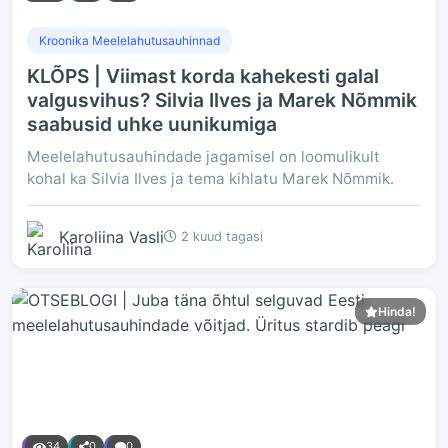
Kroonika Meelelahutusauhinnad
KLÕPS | Viimast korda kahekesti galal
valgusvihus? Silvia Ilves ja Marek Nõmmik
saabusid uhke uunikumiga
Meelelahutusauhindade jagamisel on loomulikult
kohal ka Silvia Ilves ja tema kihlatu Marek Nõmmik.
Karoliina Vasli
2 kuud tagasi
Hinda!
34
0
0