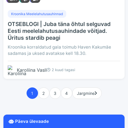
Kroonika Meelelahutusauhinnad
OTSEBLOGI | Juba täna õhtul selguvad
Eesti meelelahutusauhindade võitjad.
Üritus stardib peagi
Kroonika korraldatud gala toimub Haven Kakumäe
sadamas ja uksed avatakse kell 18.30.
Karoliina Vasli
2 kuud tagasi
1
2
3
4
Jargmine
Päeva ülevaade