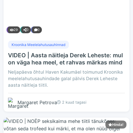
29
0
0
Kroonika Meelelahutusauhinnad
VIDEO | Aasta näitleja Derek Leheste: mul
on väga hea meel, et rahvas märkas mind
Neljapäeva õhtul Haven Kakumäel toimunud Kroonika
meelelahutusauhindade galal pälvis Derek Leheste
aasta näitleja tiitli.
Margaret Petrova
2 kuud tagasi
Hinda!