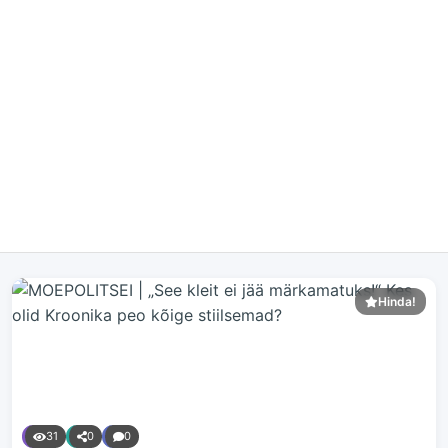
Hinda!
31
0
0