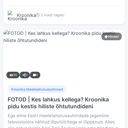
Kroonika
2 kuud tagasi
Hinda!
35
0
0
Kroonika Meelelahutusauhinnad
FOTOD | Kes lahkus kellega? Kroonika
pidu kestis hiliste õhtutundideni
Ega eilne Eesti meelelahutusauhindade jagamine
televisioonis nähtud lõputiitritega ei lõppenud. Alles