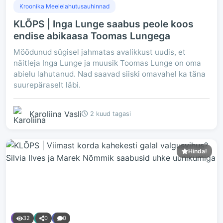
Kroonika Meelelahutusauhinnad
KLÕPS | Inga Lunge saabus peole koos
endise abikaasa Toomas Lungega
Möödunud sügisel jahmatas avalikkust uudis, et
näitleja Inga Lunge ja muusik Toomas Lunge on oma
abielu lahutanud. Nad saavad siiski omavahel ka täna
suurepäraselt läbi.
Karoliina Vasli
2 kuud tagasi
Hinda!
32
0
0