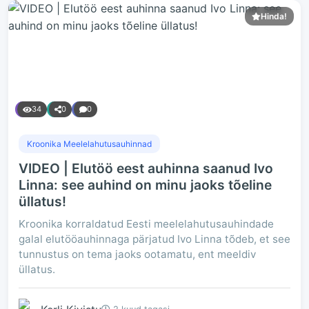
Hinda!
34
0
0
Kroonika Meelelahutusauhinnad
VIDEO | Elutöö eest auhinna saanud Ivo
Linna: see auhind on minu jaoks tõeline
üllatus!
Kroonika korraldatud Eesti meelelahutusauhindade
galal elutööauhinnaga pärjatud Ivo Linna tõdeb, et see
tunnustus on tema jaoks ootamatu, ent meeldiv
üllatus.