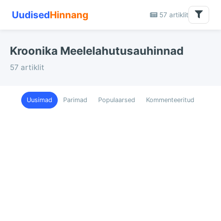
Uudised
Hinnang
57 artiklit
Kroonika Meelelahutusauhinnad
57 artiklit
Uusimad
Parimad
Populaarsed
Kommenteeritud