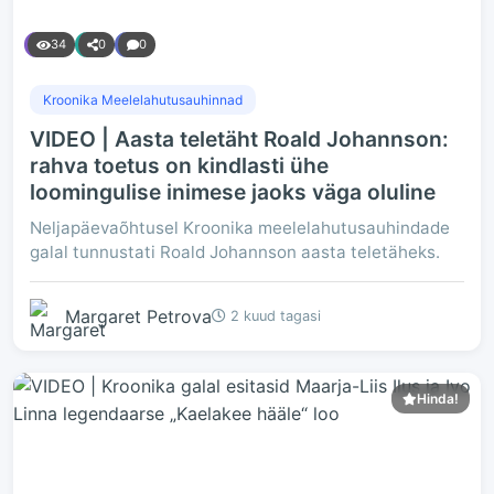
34
0
0
Kroonika Meelelahutusauhinnad
VIDEO | Aasta teletäht Roald Johannson:
rahva toetus on kindlasti ühe
loomingulise inimese jaoks väga oluline
Neljapäevaõhtusel Kroonika meelelahutusauhindade
galal tunnustati Roald Johannson aasta teletäheks.
Margaret Petrova
2 kuud tagasi
Hinda!