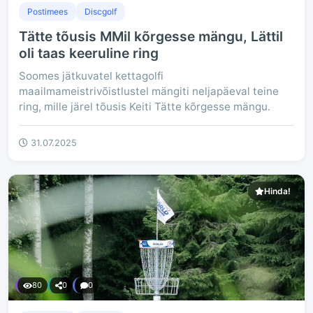
Postimees
Discgolf
Tätte tõusis MMil kõrgesse mängu, Lättil
oli taas keeruline ring
Soomes jätkuvatel kettagolfi
maailmameistrivõistlustel mängiti neljapäeval teine
ring, mille järel tõusis Keiti Tätte kõrgesse mängu.
31.07.2025
Hinda!
80
0
0