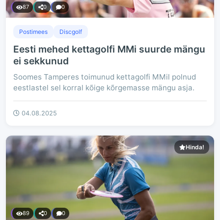
87
0
0
Postimees
Discgolf
Eesti mehed kettagolfi MMi suurde mängu
ei sekkunud
Soomes Tamperes toimunud kettagolfi MMil polnud
eestlastel sel korral kõige kõrgemasse mängu asja.
04.08.2025
Hinda!
89
0
0