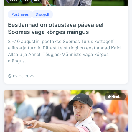
Postimees
Discgolf
Eestlannad on otsustava päeva eel
Soomes väga kõrges mängus
8.–.10 augustini peetakse Soomes Turus kettagolfi
eliitsarja turniir. Pärast teist ringi on eestlannad Kaidi
Allsalu ja Anneli Tõugjas-Männiste väga kõrges
mängus.
09.08.2025
Hinda!