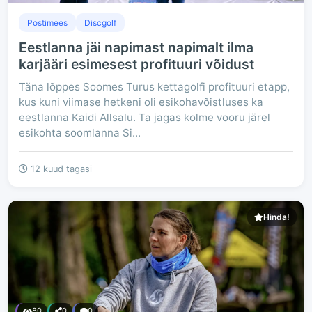
Postimees
Discgolf
Eestlanna jäi napimast napimalt ilma
karjääri esimesest profituuri võidust
Täna lõppes Soomes Turus kettagolfi profituuri etapp,
kus kuni viimase hetkeni oli esikohavõistluses ka
eestlanna Kaidi Allsalu. Ta jagas kolme vooru järel
esikohta soomlanna Si...
12 kuud tagasi
Hinda!
80
0
0