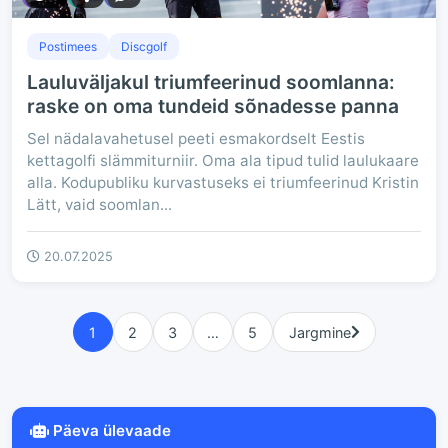
Postimees
Discgolf
Lauluväljakul triumfeerinud soomlanna:
raske on oma tundeid sõnadesse panna
Sel nädalavahetusel peeti esmakordselt Eestis
kettagolfi slämmiturniir. Oma ala tipud tulid laulukaare
alla. Kodupubliku kurvastuseks ei triumfeerinud Kristin
Lätt, vaid soomlan...
20.07.2025
1
2
3
…
5
Jargmine
Päeva ülevaade