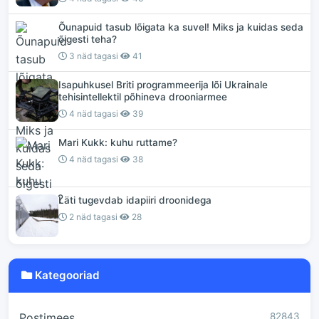
Õunapuid tasub lõigata ka suvel! Miks ja kuidas seda
õigesti teha?
3 näd tagasi
41
Isapuhkusel Briti programmeerija lõi Ukrainale
tehisintellektil põhineva drooniarmee
4 näd tagasi
39
Mari Kukk: kuhu ruttame?
4 näd tagasi
38
Läti tugevdab idapiiri droonidega
2 näd tagasi
28
Kategooriad
Postimees
82843