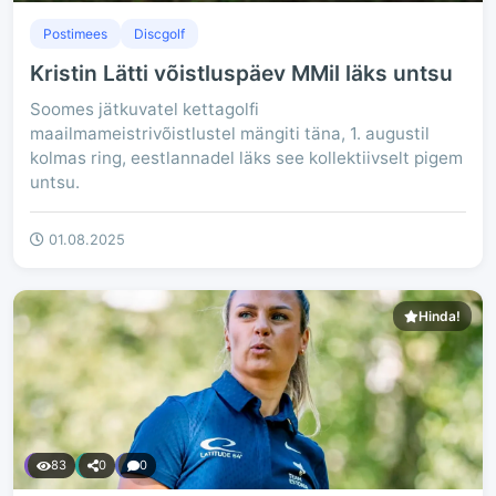
Postimees
Discgolf
Kristin Lätti võistluspäev MMil läks untsu
Soomes jätkuvatel kettagolfi
maailmameistrivõistlustel mängiti täna, 1. augustil
kolmas ring, eestlannadel läks see kollektiivselt pigem
untsu.
01.08.2025
Hinda!
83
0
0