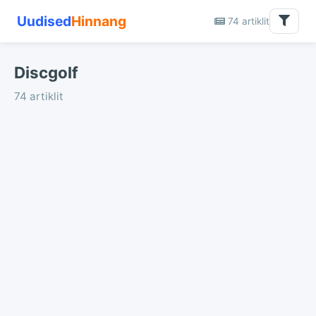
Uudised
Hinnang
74 artiklit
Discgolf
74 artiklit