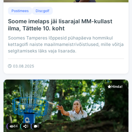
Postimees
Discgolf
Soome imelaps jäi lisarajal MM-kullast
ilma, Tättele 10. koht
Soomes Tamperes lõppesid pühapäeva hommikul
kettagolfi naiste maailmameistrivõistlused, mille võitja
selgitamiseks läks vaja lisarada.
03.08.2025
Hinda!
84
0
0