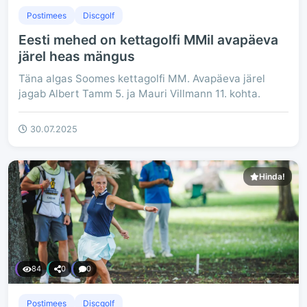
Postimees
Discgolf
Eesti mehed on kettagolfi MMil avapäeva
järel heas mängus
Täna algas Soomes kettagolfi MM. Avapäeva järel
jagab Albert Tamm 5. ja Mauri Villmann 11. kohta.
30.07.2025
Hinda!
84
0
0
Postimees
Discgolf