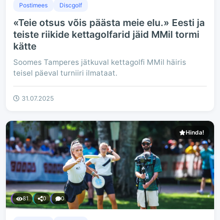
Postimees
Discgolf
«Teie otsus võis päästa meie elu.» Eesti ja
teiste riikide kettagolfarid jäid MMil tormi
kätte
Soomes Tamperes jätkuval kettagolfi MMil häiris
teisel päeval turniiri ilmataat.
31.07.2025
Hinda!
81
0
0