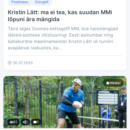
Postimees
Discgolf
Kristin Lätt: ma ei tea, kas suudan MMi
lõpuni ära mängida
Täna algas Soomes kettagolfi MM, kus naismängijad
läbisid esimese võistlusringi. Eesti esinumber ning
kahekordne maailmameister Kristin Lätt oli turniiri
avapäeval raskustes, ku...
30.07.2025
Hinda!
82
0
0