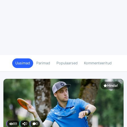
Uusimad
Parimad
Populaarsed
Kommenteeritud
Hinda!
89
0
0