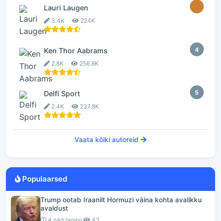
3
Lauri Laugen
3.4K
224K
4
Ken Thor Aabrams
2.8K
256.8K
5
Delfi Sport
2.4K
237.8K
Vaata kõiki autoreid
Populaarsed
Trump ootab Iraanilt Hormuzi väina kohta avalikku
avaldust
4 näd tagasi
43