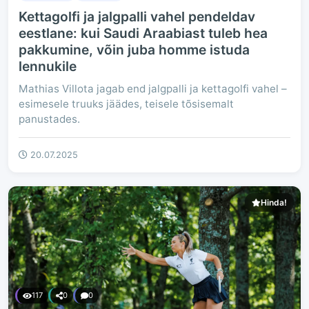
Kettagolfi ja jalgpalli vahel pendeldav
eestlane: kui Saudi Araabiast tuleb hea
pakkumine, võin juba homme istuda
lennukile
Mathias Villota jagab end jalgpalli ja kettagolfi vahel –
esimesele truuks jäädes, teisele tõsisemalt
panustades.
20.07.2025
Hinda!
117
0
0