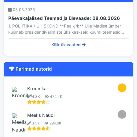
08.08.2026
Päevakajalised Teemad ja ülevaade: 08.08.2026
1. POLIITIKA / ÜHISKOND **Pealkiri:** Ülle Madise ümber
kujuneb presidendivalimiste üks keskseid kuumi teemasid...
Kõik ülevaated
Parimad autorid
1
Kroonika
4.3K
472.4K
2
Meelis Naudi
3.5K
296.9K