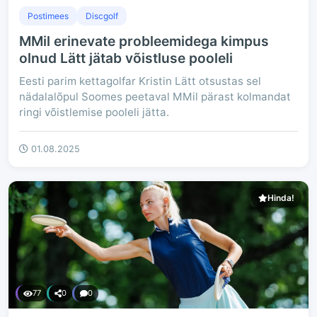
Postimees
Discgolf
MMil erinevate probleemidega kimpus
olnud Lätt jätab võistluse pooleli
Eesti parim kettagolfar Kristin Lätt otsustas sel
nädalalõpul Soomes peetaval MMil pärast kolmandat
ringi võistlemise pooleli jätta.
01.08.2025
Hinda!
77
0
0