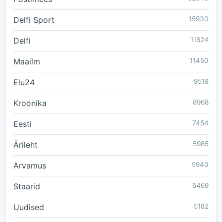
Delfi Sport
15930
Delfi
11624
Maailm
11450
Elu24
9518
Kroonika
8968
Eesti
7454
Ärileht
5985
Arvamus
5940
Staarid
5469
Uudised
5182