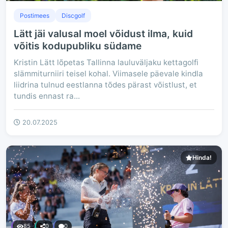
Postimees
Discgolf
Lätt jäi valusal moel võidust ilma, kuid
võitis kodupubliku südame
Kristin Lätt lõpetas Tallinna lauluväljaku kettagolfi
slämmiturniiri teisel kohal. Viimasele päevale kindla
liidrina tulnud eestlanna tõdes pärast võistlust, et
tundis ennast ra...
20.07.2025
Hinda!
85
0
0