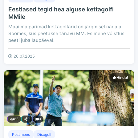
Eestlased tegid hea alguse kettagolfi
MMile
Maailma parimad kettagolfarid on järgmisel nädalal
Soomes, kus peetakse tänavu MM. Esimene võistlus
peeti juba laupäeval.
26.07.2025
Hinda!
83
0
0
Postimees
Discgolf