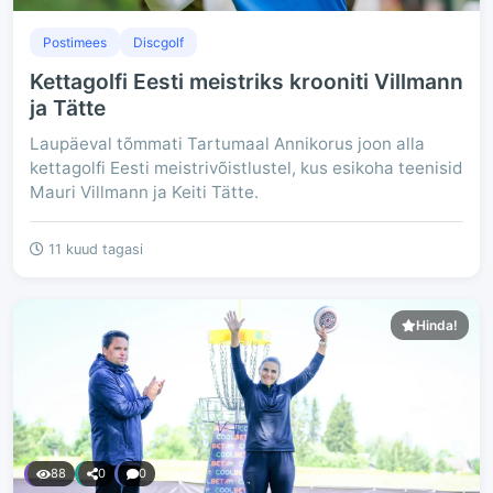
Postimees
Discgolf
Kettagolfi Eesti meistriks krooniti Villmann
ja Tätte
Laupäeval tõmmati Tartumaal Annikorus joon alla
kettagolfi Eesti meistrivõistlustel, kus esikoha teenisid
Mauri Villmann ja Keiti Tätte.
11 kuud tagasi
Hinda!
88
0
0