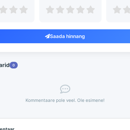
Saada hinnang
rid
0
Kommentaare pole veel. Ole esimene!
entaar