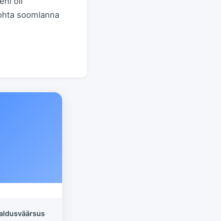
ni oli
ikohta soomlanna
aldusväärsus