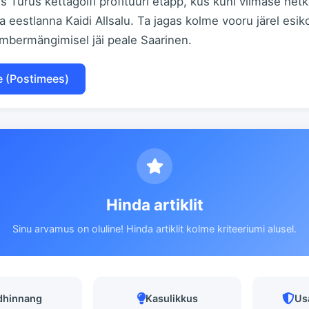
Turus kettagolfi profituuri etapp, kus kuni viimase hetke
a eestlanna Kaidi Allsalu. Ta jagas kolme vooru järel es
ümbermängimisel jäi peale Saarinen.​
e (Postimees)
Hinda artiklit
Sinu arvamus on oluline! Hinda artiklit kolme kriteeriumi alusel.
dhinnang
Kasulikkus
Us