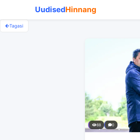
Uudised
Hinnang
Tagasi
88
0