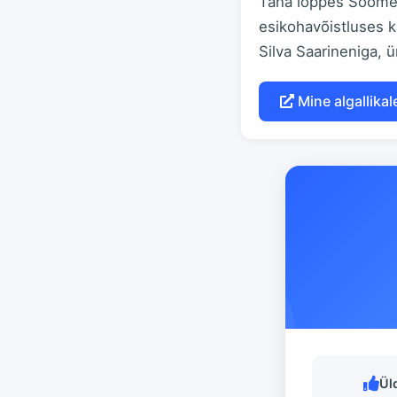
Täna lõppes Soomes 
esikohavõistluses k
Silva Saarineniga, 
Mine algallikal
Ül