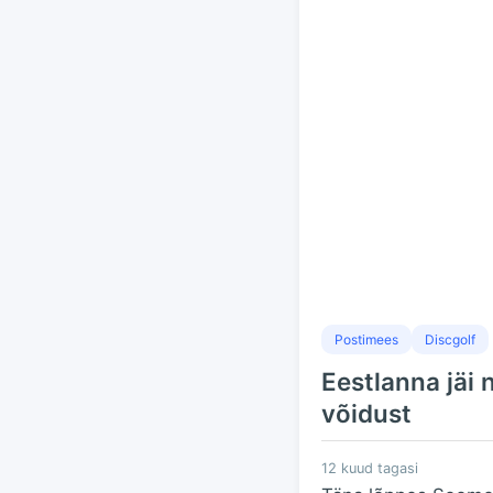
Postimees
Discgolf
Eestlanna jäi 
võidust
12 kuud tagasi