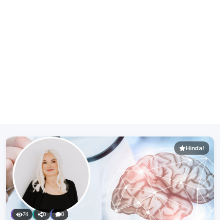
Hinda!
74
0
0