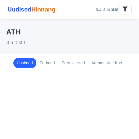
Uudised
Hinnang
3 artiklit
ATH
3 artiklit
Uusimad
Parimad
Populaarsed
Kommenteeritud