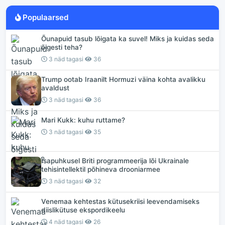
Populaarsed
Õunapuid tasub lõigata ka suvel! Miks ja kuidas seda
õigesti teha?
3 näd tagasi
36
Trump ootab Iraanilt Hormuzi väina kohta avalikku
avaldust
3 näd tagasi
36
Mari Kukk: kuhu ruttame?
3 näd tagasi
35
Isapuhkusel Briti programmeerija lõi Ukrainale
tehisintellektil põhineva drooniarmee
3 näd tagasi
32
Venemaa kehtestas kütusekriisi leevendamiseks
diislikütuse ekspordikeelu
4 näd tagasi
26