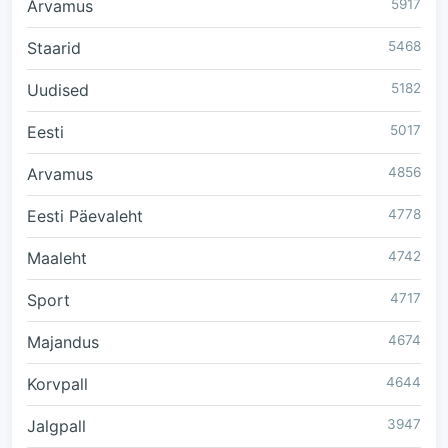
Arvamus
5917
Staarid
5468
Uudised
5182
Eesti
5017
Arvamus
4856
Eesti Päevaleht
4778
Maaleht
4742
Sport
4717
Majandus
4674
Korvpall
4644
Jalgpall
3947