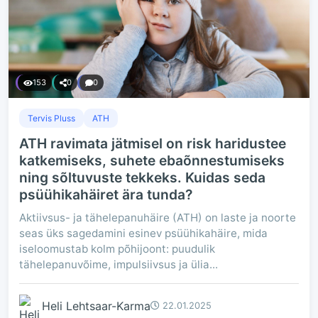
153
0
0
Tervis Pluss
ATH
ATH ravimata jätmisel on risk haridustee
katkemiseks, suhete ebaõnnestumiseks
ning sõltuvuste tekkeks. Kuidas seda
psüühikahäiret ära tunda?
Aktiivsus- ja tähelepanuhäire (ATH) on laste ja noorte
seas üks sagedamini esinev psüühikahäire, mida
iseloomustab kolm põhijoont: puudulik
tähelepanuvõime, impulsiivsus ja ülia...
Heli Lehtsaar-Karma
22.01.2025