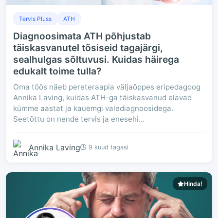
Tervis Pluss
ATH
Diagnoosimata ATH põhjustab
täiskasvanutel tõsiseid tagajärgi,
sealhulgas sõltuvusi. Kuidas häirega
edukalt toime tulla?
Oma töös näeb pereteraapia väljaõppes eripedagoog
Annika Laving, kuidas ATH-ga täiskasvanud elavad
kümme aastat ja kauemgi valediagnoosidega.
Seetõttu on nende tervis ja enesehi...
Annika Laving
9 kuud tagasi
Hinda!