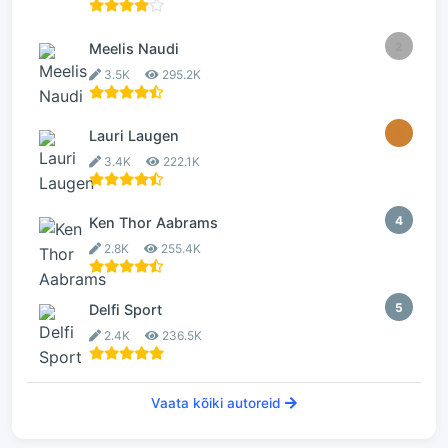
2
Meelis Naudi
3.5K
295.2K
3
Lauri Laugen
3.4K
222.1K
4
Ken Thor Aabrams
2.8K
255.4K
5
Delfi Sport
2.4K
236.5K
Vaata kõiki autoreid