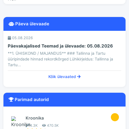
Päeva ülevaade
05.08.2026
Päevakajalised Teemad ja ülevaade: 05.08.2026
**1. ÜHISKOND / MAJANDUS** ### Tallinna ja Tartu
üüripindade hinnad rekordkõrged Lühikirjeldus: Tallinna ja
Tartu...
Kõik ülevaated
Parimad autorid
1
Kroonika
4.3K
470.5K