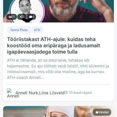
71
0
0
Tervis Pluss
ATH
Tööriistakast ATH-ajule: kuidas teha
koostööd oma eripäraga ja ladusamalt
igapäevaasjadega toime tulla
ATH ei tähenda, et sa oled laisk, lohakas või
hajameelne. Su aju töötab veidi teisiti, tihti kiiremini ja
intensiivsemalt, mis võib olla imeline, aga ka kurnav.
ATH-coach Anneli...
Anneli Nurk,Liina Liisveld
10 kuud tagasi
Hinda!