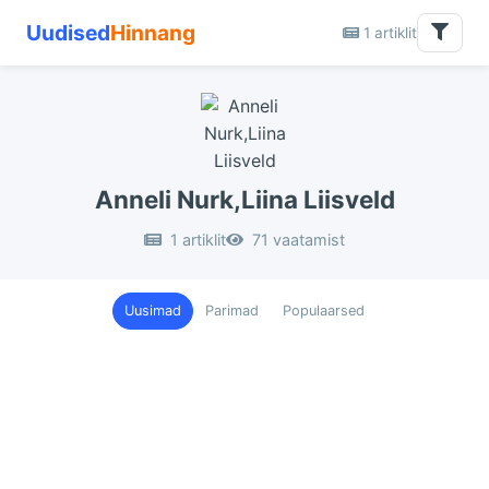
Uudised
Hinnang
1 artiklit
Anneli Nurk,Liina Liisveld
1 artiklit
71 vaatamist
Uusimad
Parimad
Populaarsed