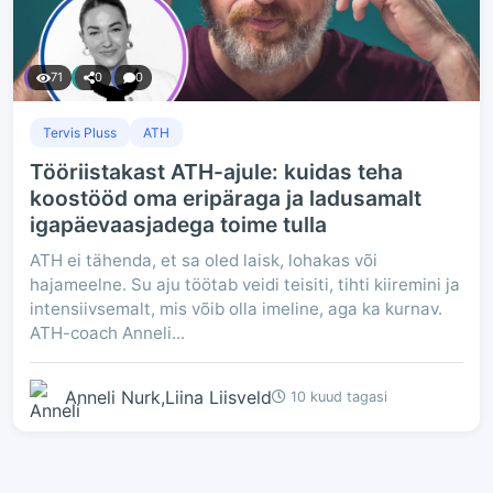
71
0
0
Tervis Pluss
ATH
Tööriistakast ATH-ajule: kuidas teha
koostööd oma eripäraga ja ladusamalt
igapäevaasjadega toime tulla
ATH ei tähenda, et sa oled laisk, lohakas või
hajameelne. Su aju töötab veidi teisiti, tihti kiiremini ja
intensiivsemalt, mis võib olla imeline, aga ka kurnav.
ATH-coach Anneli...
Anneli Nurk,Liina Liisveld
10 kuud tagasi