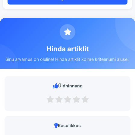
Hinda artiklit
Sinu arvamus on oluline! Hinda artiklit kolme kriteeriumi alusel.
Üldhinnang
Kasulikkus