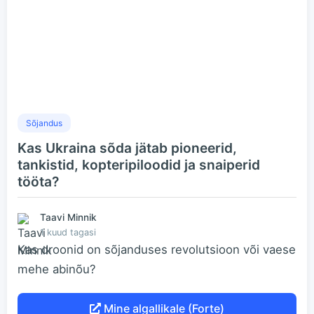
Sõjandus
Kas Ukraina sõda jätab pioneerid,
tankistid, kopteripiloodid ja snaiperid
tööta?
Taavi Minnik
1 kuud tagasi
Kas droonid on sõjanduses revolutsioon või vaese
mehe abinõu?
Mine algallikale (Forte)