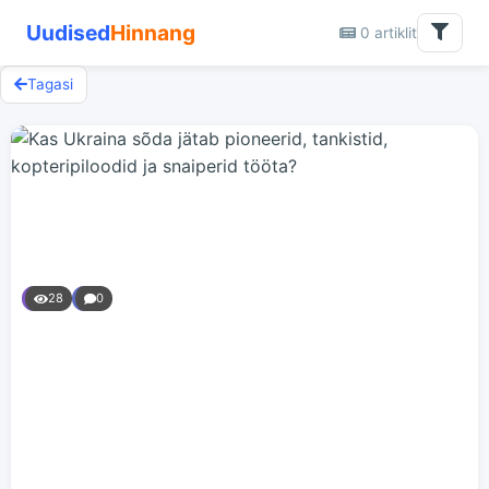
Uudised
Hinnang
0 artiklit
Tagasi
28
0