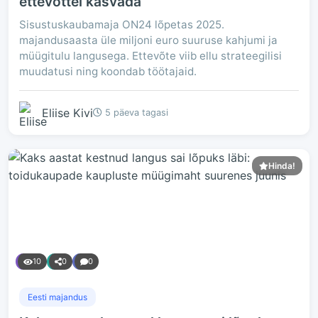
ettevõttel kasvada
Sisustuskaubamaja ON24 lõpetas 2025.
majandusaasta üle miljoni euro suuruse kahjumi ja
müügitulu langusega. Ettevõte viib ellu strateegilisi
muudatusi ning koondab töötajaid.
Eliise Kivi
5 päeva tagasi
Hinda!
10
0
0
Eesti majandus