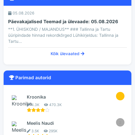
05.08.2026
Päevakajalised Teemad ja ülevaade: 05.08.2026
**1. ÜHISKOND / MAJANDUS** ### Tallinna ja Tartu
üüripindade hinnad rekordkõrged Lühikirjeldus: Tallinna ja
Tartu...
Kõik ülevaated
Parimad autorid
1
Kroonika
4.3K
470.3K
2
Meelis Naudi
3.5K
295K