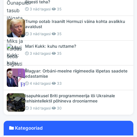
õigesti teha?
3 näd tagasi
35
Trump ootab Iraanilt Hormuzi väina kohta avalikku
avaldust
3 näd tagasi
35
Mari Kukk: kuhu ruttame?
3 näd tagasi
35
Magyar: Orbáni-meelne riigimeedia lõpetas saadete
edastamise
4 näd tagasi
33
Isapuhkusel Briti programmeerija lõi Ukrainale
tehisintellektil põhineva drooniarmee
3 näd tagasi
30
Kategooriad