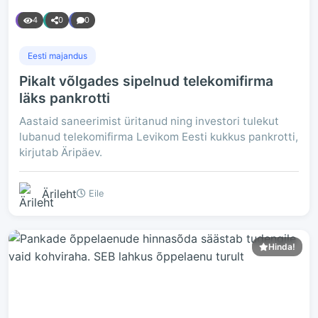
4
0
0
Eesti majandus
Pikalt võlgades sipelnud telekomifirma
läks pankrotti
Aastaid saneerimist üritanud ning investori tulekut
lubanud telekomifirma Levikom Eesti kukkus pankrotti,
kirjutab Äripäev.
Ärileht
Eile
Hinda!