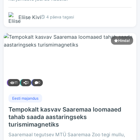
Eliise Kivi
4 päeva tagasi
Hinda!
11
0
0
Eesti majandus
Tempokalt kasvav Saaremaa loomaaed
tahab saada aastaringseks
turismimagnetiks
Saaremaal tegutsev MTÜ Saaremaa Zoo tegi mullu,