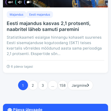
8
0
0
Majandus
Eesti majandus
Eesti majandus kasvas 2,1 protsenti,
naabritel läheb samuti paremini
Statistikaameti esialgse hinnangu kohaselt suurenes
Eesti sisemajanduse kogutoodang (SKT) teises
kvartalis võrreldes möödunud aasta sama perioodiga
2,1 protsenti. Ekspertide sõn...
6 päeva tagasi
1
2
3
…
158
Jargmine
Päeva ülevaade