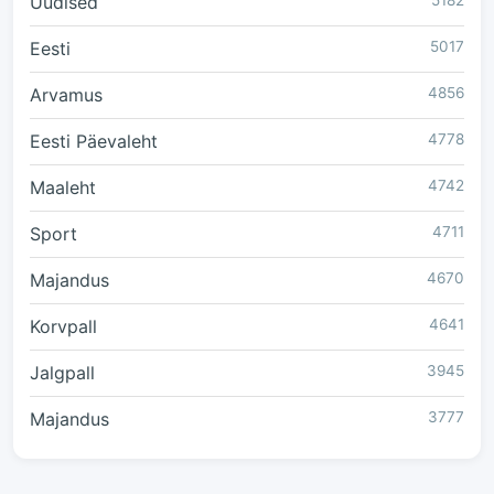
Uudised
5182
Eesti
5017
Arvamus
4856
Eesti Päevaleht
4778
Maaleht
4742
Sport
4711
Majandus
4670
Korvpall
4641
Jalgpall
3945
Majandus
3777