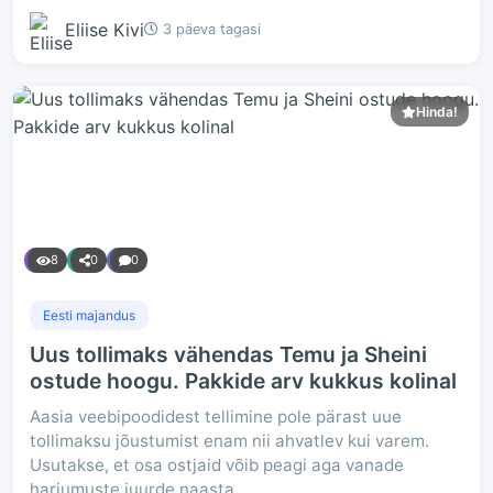
Eliise Kivi
3 päeva tagasi
Hinda!
8
0
0
Eesti majandus
Uus tollimaks vähendas Temu ja Sheini
ostude hoogu. Pakkide arv kukkus kolinal
Aasia veebipoodidest tellimine pole pärast uue
tollimaksu jõustumist enam nii ahvatlev kui varem.
Usutakse, et osa ostjaid võib peagi aga vanade
harjumuste juurde naasta.