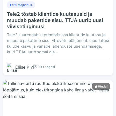
Eesti majandus
Tele2 tõstab klientide kuutasusid ja
muudab pakettide sisu. TTJA uurib uusi
viivisetingimusi
Tele2 suurendab septembris osa klientide kuutasu ja
muudab pakettide sisu. Ettevõte põhjendab muudatusi
kulude kasvu ja vanade lahenduste uuendamisega,
kuid TTJA uurib samal aja...
Eliise Kivi
19 t tagasi
Hinda!