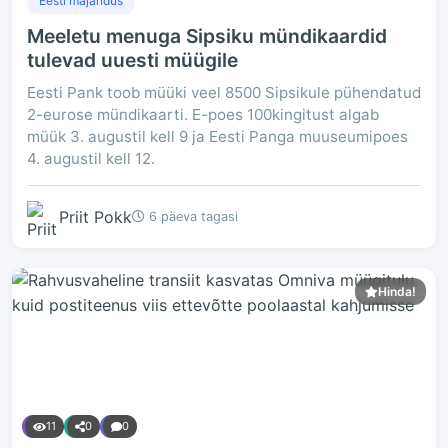
Eesti majandus
Meeletu menuga Sipsiku mündikaardid
tulevad uuesti müügile
Eesti Pank toob müüki veel 8500 Sipsikule pühendatud
2-eurose mündikaarti. E-poes 100kingitust algab
müük 3. augustil kell 9 ja Eesti Panga muuseumipoes
4. augustil kell 12.
Priit Pokk
6 päeva tagasi
Hinda!
11
0
0