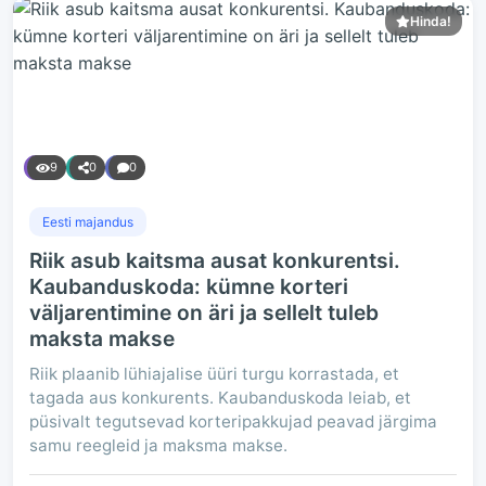
Hinda!
9
0
0
Eesti majandus
Riik asub kaitsma ausat konkurentsi.
Kaubanduskoda: kümne korteri
väljarentimine on äri ja sellelt tuleb
maksta makse
Riik plaanib lühiajalise üüri turgu korrastada, et
tagada aus konkurents. Kaubanduskoda leiab, et
püsivalt tegutsevad korteripakkujad peavad järgima
samu reegleid ja maksma makse.