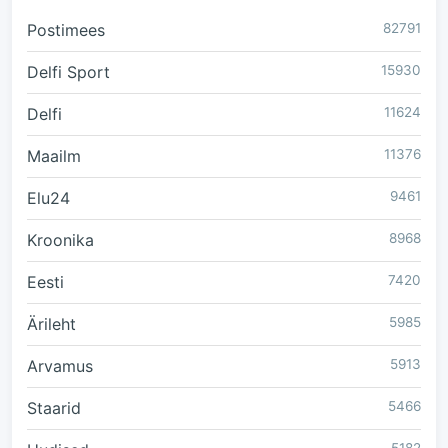
Postimees
82791
Delfi Sport
15930
Delfi
11624
Maailm
11376
Elu24
9461
Kroonika
8968
Eesti
7420
Ärileht
5985
Arvamus
5913
Staarid
5466