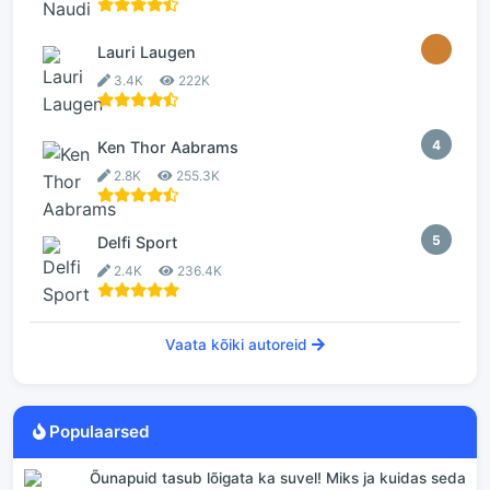
3
Lauri Laugen
3.4K
222K
4
Ken Thor Aabrams
2.8K
255.3K
5
Delfi Sport
2.4K
236.4K
Vaata kõiki autoreid
Populaarsed
Õunapuid tasub lõigata ka suvel! Miks ja kuidas seda