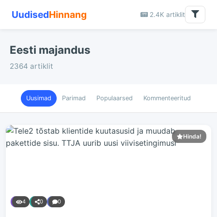
Uudised
Hinnang
2.4K artiklit
Eesti majandus
2364 artiklit
Uusimad
Parimad
Populaarsed
Kommenteeritud
Hinda!
4
0
0