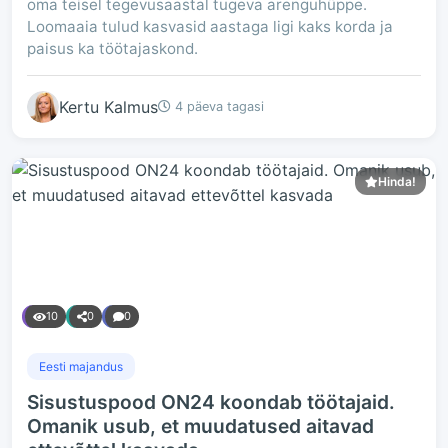
oma teisel tegevusaastal tugeva arenguhüppe.
Loomaaia tulud kasvasid aastaga ligi kaks korda ja
paisus ka töötajaskond.
Kertu Kalmus
4 päeva tagasi
Hinda!
10
0
0
Eesti majandus
Sisustuspood ON24 koondab töötajaid.
Omanik usub, et muudatused aitavad