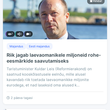
Hinda!
7
0
0
Majandus
Eesti majandus
Riik jagab laevaomanikele miljoneid rohe-
eesmärkide saavutamiseks
Taristuminister Kuldar Leis (Reformierakond) on
saatnud kooskõlastusele eelnõu, mille alusel
kavandab riik toetada laevaomanikke miljonite
eurodega, et nad laseksid oma alused k...
2 päeva tagasi