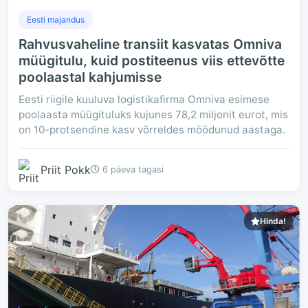
Eesti majandus
Rahvusvaheline transiit kasvatas Omniva
müügitulu, kuid postiteenus viis ettevõtte
poolaastal kahjumisse
Eesti riigile kuuluva logistikafirma Omniva esimese
poolaasta müügituluks kujunes 78,2 miljonit eurot, mis
on 10-protsendine kasv võrreldes möödunud aastaga.
Priit Pokk
6 päeva tagasi
Hinda!