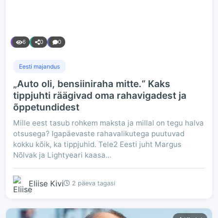
6
0
0
Eesti majandus
„Auto oli, bensiiniraha mitte.“ Kaks
tippjuhti räägivad oma rahavigadest ja
õppetundidest
Mille eest tasub rohkem maksta ja millal on tegu halva
otsusega? Igapäevaste rahavalikutega puutuvad
kokku kõik, ka tippjuhid. Tele2 Eesti juht Margus
Nõlvak ja Lightyeari kaasa...
Eliise Kivi
2 päeva tagasi