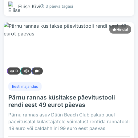
Eliise Kivi
3 päeva tagasi
Hinda!
10
0
0
Eesti majandus
Pärnu rannas küsitakse päevitustooli
rendi eest 49 eurot päevas
Pärnu rannas asuv Düün Beach Club pakub uuel
päevitusalal külastajatele võimalust rentida rannatooli
49 euro või baldahhiini 99 euro eest päevas.