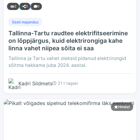
2
0
0
Eesti majandus
Tallinna-Tartu raudtee elektrifitseerimine
on lõppjärgus, kuid elektrirongiga kahe
linna vahet niipea sõita ei saa
Tallinna ja Tartu vahet oleksid pidanud elektrirongid
sõitma hakkama juba 2024. aastal.
Kadri Sildmets
21 t tagasi
Hinda!