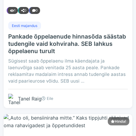
1
0
0
Eesti majandus
Pankade õppelaenude hinnasõda säästab
tudengile vaid kohviraha. SEB lahkus
õppelaenu turult
Sügisest saab õppelaenu ilma käendajata ja
laenuvõlga saab venitada 25 aasta peale. Pankade
reklaamitav madalaim intress annab tudengile aastas
vaid paarieurose võidu. SEB uusi ...
Tanel Raig
Eile
Hinda!