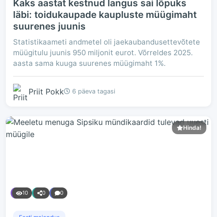
Kaks aastat kestnud langus sai lõpuks
läbi: toidukaupade kaupluste müügimaht
suurenes juunis
Statistikaameti andmetel oli jaekaubandusettevõtete
müügitulu juunis 950 miljonit eurot. Võrreldes 2025.
aasta sama kuuga suurenes müügimaht 1%.
Priit Pokk
6 päeva tagasi
Hinda!
10
0
0