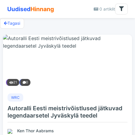
Uudised
Hinnang
0 artiklit
Tagasi
21
0
WRC
Autoralli Eesti meistrivõistlused jätkuvad
legendaarsetel Jyväskylä teedel
Ken Thor Aabrams