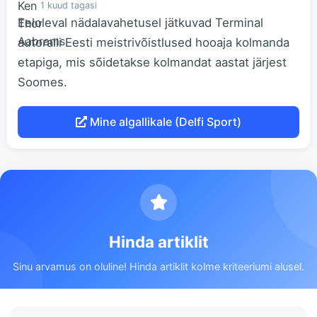
1 kuud tagasi
Eeloleval nädalavahetusel jätkuvad Terminal
autoralli Eesti meistrivõistlused hooaja kolmanda
etapiga, mis sõidetakse kolmandat aastat järjest
Soomes.
Mine algallikale (Delfi Sport)
Hinda artiklit
Sinu arvamus on oluline! Hinda artiklit kolme kriteeriumi alusel.