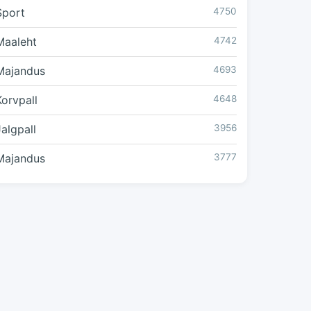
Sport
4750
Maaleht
4742
Majandus
4693
Korvpall
4648
Jalgpall
3956
Majandus
3777