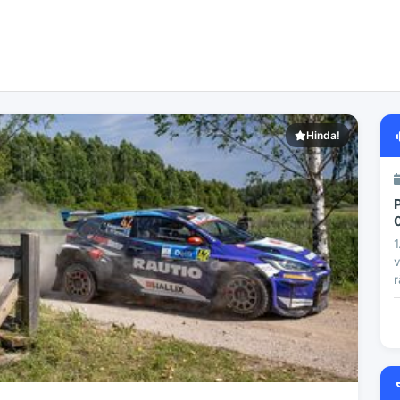
Hinda!
1
v
r