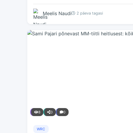
Meelis Naudi
2 päeva tagasi
8
0
0
WRC