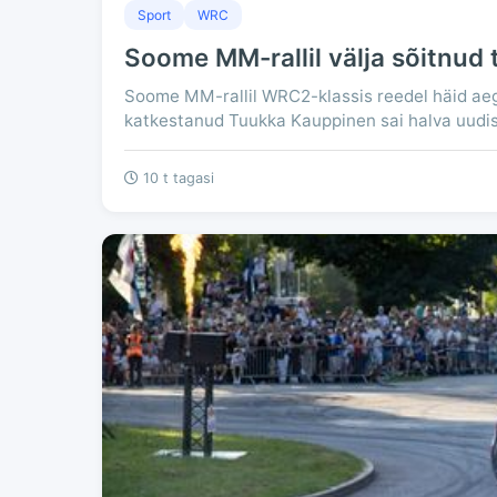
Sport
WRC
Soome MM-rallil välja sõitnud 
Soome MM-rallil WRC2-klassis reedel häid aeg
katkestanud Tuukka Kauppinen sai halva uudis
10 t tagasi