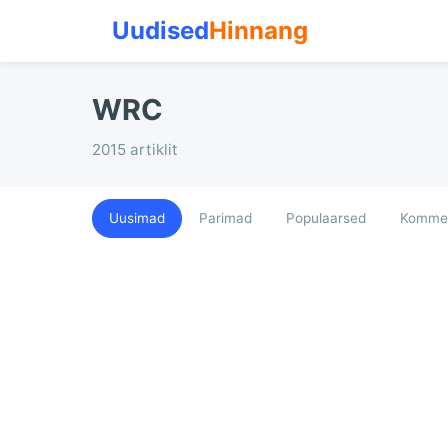
Uudised
Hinnang
WRC
2015 artiklit
Uusimad
Parimad
Populaarsed
Kommen