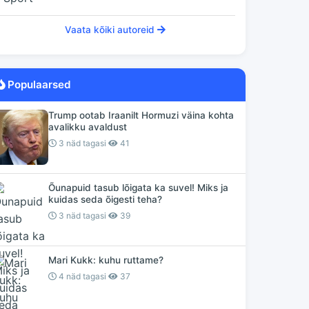
Vaata kõiki autoreid
Populaarsed
Trump ootab Iraanilt Hormuzi väina kohta
avalikku avaldust
3 näd tagasi
41
Õunapuid tasub lõigata ka suvel! Miks ja
kuidas seda õigesti teha?
3 näd tagasi
39
Mari Kukk: kuhu ruttame?
4 näd tagasi
37