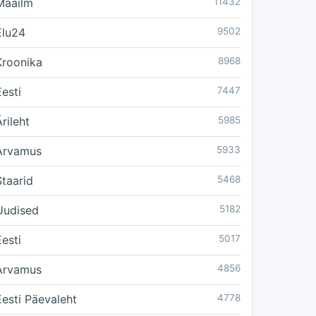
Maailm
11432
Elu24
9502
Kroonika
8968
Eesti
7447
rileht
5985
Arvamus
5933
Staarid
5468
Uudised
5182
Eesti
5017
Arvamus
4856
Eesti Päevaleht
4778