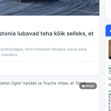
stonia lubavad teha kõik selleks, et
 koostööleppe, mille kohaselt nähakse vaeva selle
 tulevikus.
Hinda!