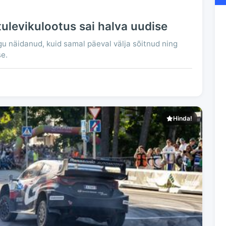
tulevikulootus sai halva uudise
u näidanud, kuid samal päeval välja sõitnud ning
e.
Hinda!