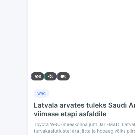
8
0
0
WRC
Latvala arvates tuleks Saudi Ara
viimase etapi asfaldile
Toyota WRC-meeskonna juht Jari-Matti Latvala 
turvakaalutlustel ära jätta ja hooaeg võiks pii