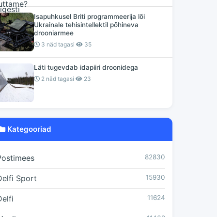
Isapuhkusel Briti programmeerija lõi
Ukrainale tehisintellektil põhineva
drooniarmee
3 näd tagasi
35
Läti tugevdab idapiiri droonidega
2 näd tagasi
23
Kategooriad
Postimees
82830
Delfi Sport
15930
elfi
11624