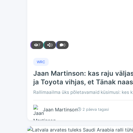
7
0
0
WRC
Jaan Martinson: kas raju välja
ja Toyota vihjas, et Tänak na
Rallimaailma üks põletavamaid küsimusi: kes k
Jaan Martinson
2 päeva tagasi