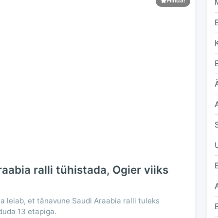
Hinda!
Ä
abia ralli tühistada, Ogier viiks
leiab, et tänavune Saudi Araabia ralli tuleks
rduda 13 etapiga.