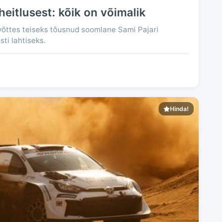
heitlusest: kõik on võimalik
uvõttes teiseks tõusnud soomlane Sami Pajari
sti lahtiseks.
Hinda!