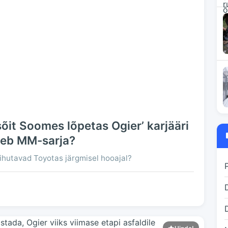
sõit Soomes lõpetas Ogier’ karjääri
aseb MM-sarja?
ihutavad Toyotas järgmisel hooajal?
D