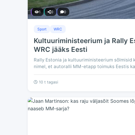
1
0
0
Sport
WRC
Kultuuriministeerium ja Rally E
WRC jääks Eesti
Rally Estonia ja kultuuriministeerium sõlmisid
nimel, et autoralli MM-etapp toimuks Eestis ka
10 t tagasi