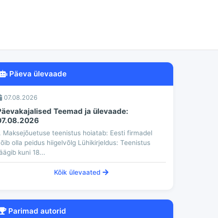
Päeva ülevaade
07.08.2026
Päevakajalised Teemad ja ülevaade:
07.08.2026
. Maksejõuetuse teenistus hoiatab: Eesti firmadel
õib olla peidus hiigelvõlg Lühikirjeldus: Teenistus
äägib kuni 18...
Kõik ülevaated
Parimad autorid