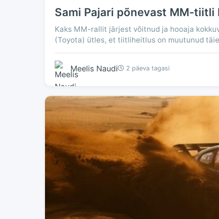
Sami Pajari põnevast MM-tiitli 
Kaks MM-rallit järjest võitnud ja hooaja kokk
(Toyota) ütles, et tiitliheitlus on muutunud täie
Meelis Naudi
2 päeva tagasi