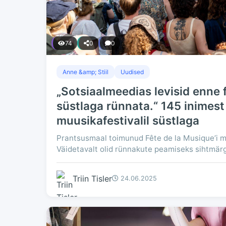
74
0
0
Anne &amp; Stiil
Uudised
„Sotsiaalmeedias levisid enne fe
süstlaga rünnata.“ 145 inimes
muusikafestivalil süstlaga
Prantsusmaal toimunud Fête de la Musique’i muu
Väidetavalt olid rünnakute peamiseks sihtmärgi
Triin Tisler
24.06.2025