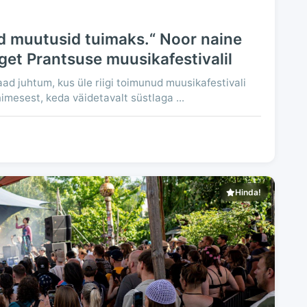
ed muutusid tuimaks.“ Noor naine
et Prantsuse muusikafestivalil
d juhtum, kus üle riigi toimunud muusikafestivali
imesest, keda väidetavalt süstlaga ...
Hinda!