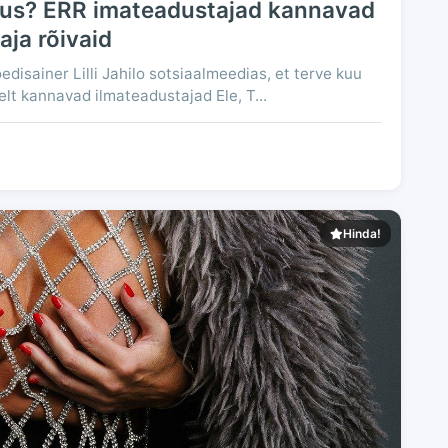
tus? ERR imateadustajad kannavad
ja rõivaid
isainer Lilli Jahilo sotsiaalmeedias, et terve kuu
lt kannavad ilmateadustajad Ele, T...
Hinda!