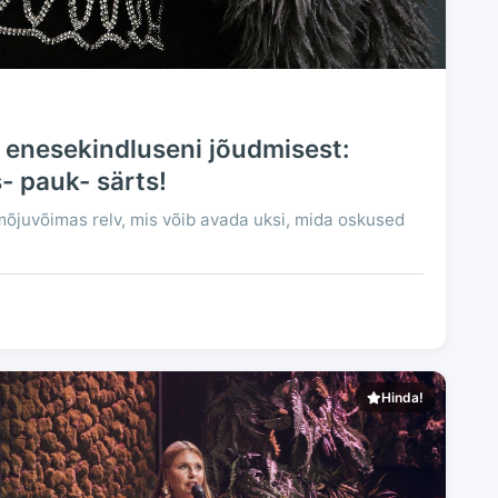
enesekindluseni jõudmisest:
- pauk- särts!
õjuvõimas relv, mis võib avada uksi, mida oskused
Hinda!