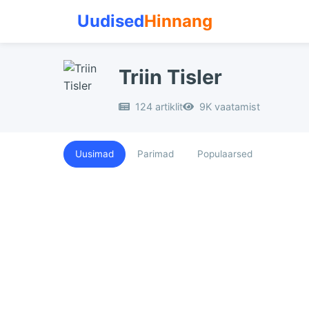
Uudised
Hinnang
Triin Tisler
124 artiklit
9K vaatamist
Uusimad
Parimad
Populaarsed