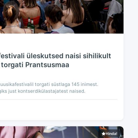
stivali üleskutsed naisi sihilikult
t torgati Prantsusmaa
sikafestivalil torgati süstlaga 145 inimest.
ks just kontserdikülastajatest naised.
Hinda!