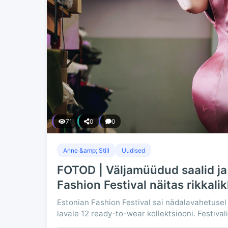
71
0
0
Anne &amp; Stiil
Uudised
FOTOD | Väljamüüdud saalid ja
Fashion Festival näitas rikkalik
Estonian Fashion Festival sai nädalavahetusel
lavale 12 ready-to-wear kollektsiooni. Festivali