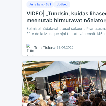
Anne &amp; Stiil
Uudised
VIDEO| „Tundsin, kuidas lihas
meenutab hirmutavat nõelatorg
Eelmisel nädalavahetusel šokeeris Prantsusmaa
Fête de la Musique ajal teatati vähemalt 145 in
Triin Tisler
28.06.2025