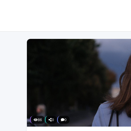
86
0
0