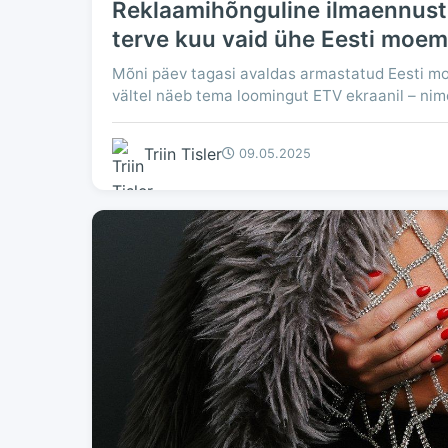
Reklaamihõnguline ilmaennus
terve kuu vaid ühe Eesti moema
Mõni päev tagasi avaldas armastatud Eesti moed
vältel näeb tema loomingut ETV ekraanil – nime
Triin Tisler
09.05.2025