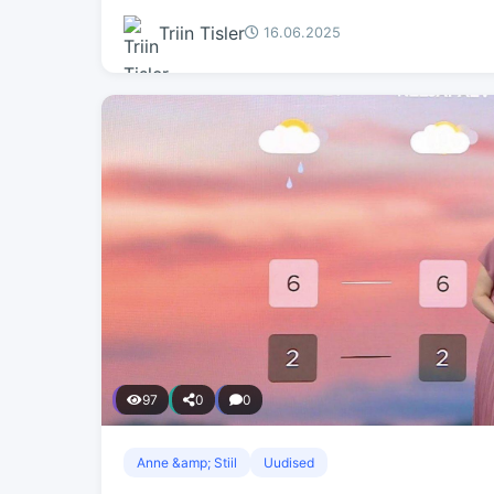
Triin Tisler
16.06.2025
97
0
0
Anne &amp; Stiil
Uudised