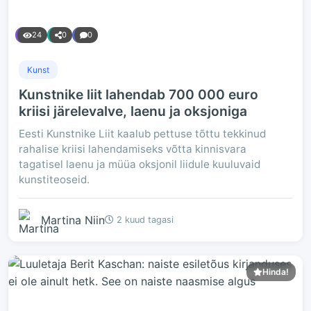
24
0
0
Kunst
Kunstnike liit lahendab 700 000 euro
kriisi järelevalve, laenu ja oksjoniga
Eesti Kunstnike Liit kaalub pettuse tõttu tekkinud
rahalise kriisi lahendamiseks võtta kinnisvara
tagatisel laenu ja müüa oksjonil liidule kuuluvaid
kunstiteoseid.
Martina Niin
2 kuud tagasi
Hinda!