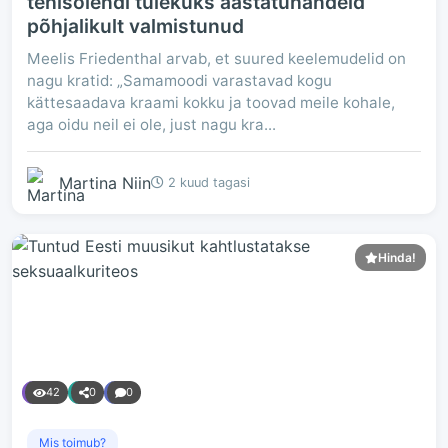
tehisolendi tulekuks aastatuhandeid
põhjalikult valmistunud
Meelis Friedenthal arvab, et suured keelemudelid on
nagu kratid: „Samamoodi varastavad kogu
kättesaadava kraami kokku ja toovad meile kohale,
aga oidu neil ei ole, just nagu kra...
Martina Niin
2 kuud tagasi
Hinda!
42
0
0
Mis toimub?