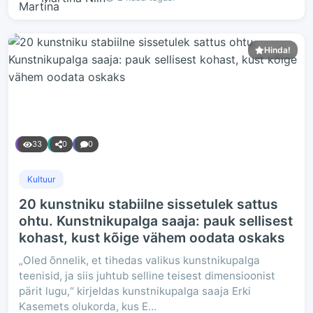
Hinda!
33
0
0
Kultuur
20 kunstniku stabiilne sissetulek sattus
ohtu. Kunstnikupalga saaja: pauk sellisest
kohast, kust kõige vähem oodata oskaks
„Oled õnnelik, et tihedas valikus kunstnikupalga
teenisid, ja siis juhtub selline teisest dimensioonist
pärit lugu,“ kirjeldas kunstnikupalga saaja Erki
Kasemets olukorda, kus E...