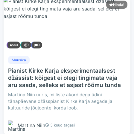
Hinda!
40
0
0
Muusika
Pianist Kirke Karja eksperimentaalsest
džässist: kõigest ei olegi tingimata vaja
aru saada, selleks et asjast rõõmu tunda
Martina Niin uuris, milliste akordidega üdini
tänapäevane džässpianist Kirke Karja aegade ja
kultuuride jõujoontel korda loob.
Martina Niin
3 kuud tagasi