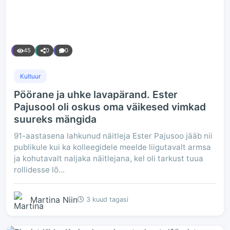
45
0
0
Kultuur
Pöörane ja uhke lavapärand. Ester
Pajusool oli oskus oma väikesed vimkad
suureks mängida
91-aastasena lahkunud näitleja Ester Pajusoo jääb nii
publikule kui ka kolleegidele meelde liigutavalt armsa
ja kohutavalt naljaka näitlejana, kel oli tarkust tuua
rollidesse lõ...
Martina Niin
3 kuud tagasi