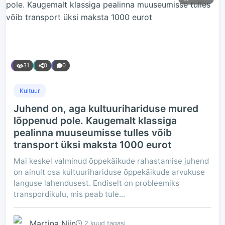
31
0
0
Kultuur
Juhend on, aga kultuurihariduse mured
lõppenud pole. Kaugemalt klassiga
pealinna muuseumisse tulles võib
transport üksi maksta 1000 eurot
Mai keskel valminud õppekäikude rahastamise juhend
on ainult osa kultuurihariduse õppekäikude arvukuse
languse lahendusest. Endiselt on probleemiks
transpordikulu, mis peab tule...
Martina Niin
2 kuud tagasi