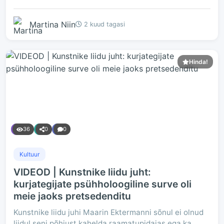
Martina Niin
2 kuud tagasi
Hinda!
36
0
0
Kultuur
VIDEOD | Kunstnike liidu juht:
kurjategijate psühholoogiline surve oli
meie jaoks pretsedenditu
Kunstnike liidu juhi Maarin Ektermanni sõnul ei olnud
liidul seni põhjust kahelda raamatupidajas ega ka