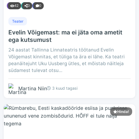
42
0
0
Teater
Evelin Võigemast: ma ei jäta oma ametit
ega kutsumust
24 aastat Tallinna Linnateatris töötanud Evelin
Võigemast kinnitas, et tüliga ta ära ei lähe. Ka teatri
peanäitejuht Uku Uusberg ütles, et mõistab näitleja
südamest tulevat otsu...
Martina Niin
3 kuud tagasi
Hinda!