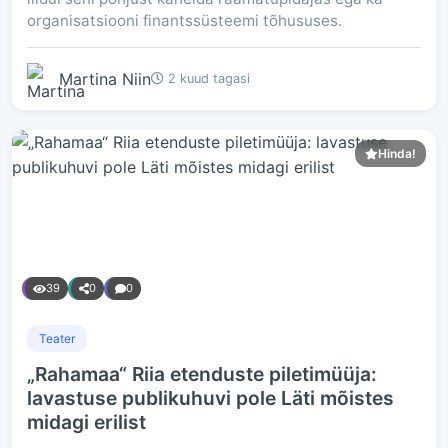
organisatsiooni finantssüsteemi tõhususes.
Martina Niin
2 kuud tagasi
Hinda!
39
0
0
Teater
„Rahamaa“ Riia etenduste piletimüüja:
lavastuse publikuhuvi pole Läti mõistes
midagi erilist