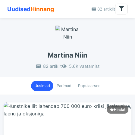
Uudised
Hinnang
82 artiklit
Martina Niin
82 artiklit
5.6K vaatamist
Uusimad
Parimad
Populaarsed
Hinda!