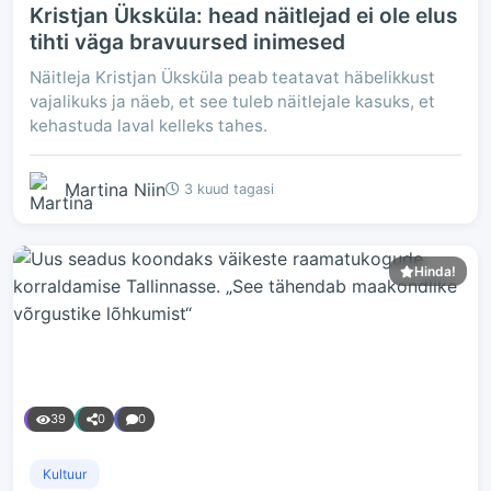
Kristjan Üksküla: head näitlejad ei ole elus
tihti väga bravuursed inimesed
Näitleja Kristjan Üksküla peab teatavat häbelikkust
vajalikuks ja näeb, et see tuleb näitlejale kasuks, et
kehastuda laval kelleks tahes.
Martina Niin
3 kuud tagasi
Hinda!
39
0
0
Kultuur