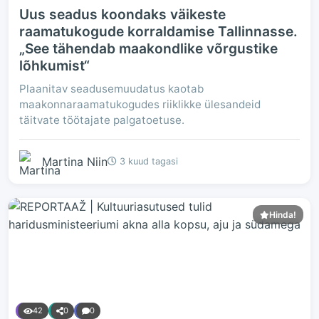
Uus seadus koondaks väikeste
raamatukogude korraldamise Tallinnasse.
„See tähendab maakondlike võrgustike
lõhkumist“
Plaanitav seadusemuudatus kaotab
maakonnaraamatukogudes riiklikke ülesandeid
täitvate töötajate palgatoetuse.
Martina Niin
3 kuud tagasi
Hinda!
42
0
0