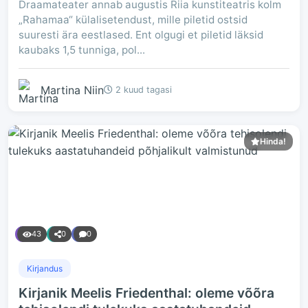
Draamateater annab augustis Riia kunstiteatris kolm
„Rahamaa“ külalisetendust, mille piletid ostsid
suuresti ära eestlased. Ent olgugi et piletid läksid
kaubaks 1,5 tunniga, pol...
Martina Niin
2 kuud tagasi
Hinda!
43
0
0
Kirjandus
Kirjanik Meelis Friedenthal: oleme võõra