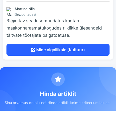
Martina Niin
3 kuud tagasi
Plaanitav seadusemuudatus kaotab
maakonnaraamatukogudes riiklikke ülesandeid
täitvate töötajate palgatoetuse.
Mine algallikale (Kultuur)
Hinda artiklit
Sinu arvamus on oluline! Hinda artiklit kolme kriteeriumi alusel.