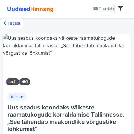
Uudised
Hinnang
0 artiklit
Tagasi
41
0
Kultuur
Uus seadus koondaks väikeste
raamatukogude korraldamise Tallinnasse.
„See tähendab maakondlike võrgustike
lõhkumist“