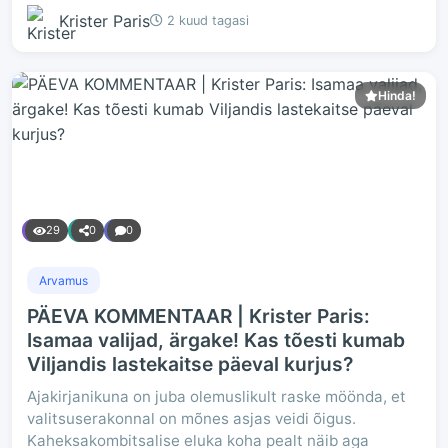
Krister Paris
2 kuud tagasi
Hinda!
29
0
0
Arvamus
PÄEVA KOMMENTAAR | Krister Paris:
Isamaa valijad, ärgake! Kas tõesti kumab
Viljandis lastekaitse päeval kurjus?
Ajakirjanikuna on juba olemuslikult raske möönda, et
valitsuserakonnal on mõnes asjas veidi õigus.
Kaheksakombitsalise eluka koha pealt näib aga