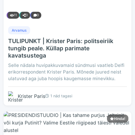
11
0
0
Arvamus
TULIPUNKT | Krister Paris: politseiriik
tungib peale. Küllap parimate
kavatsustega
Selle nädala huvipakkuvamaid sündmusi vaatleb Delfi
erikorrespondent Krister Paris. Mõnede juured neist
ulatuvad aga juba hoopis kaugemasse minevikku.
Krister Paris
1 näd tagasi
Hinda!