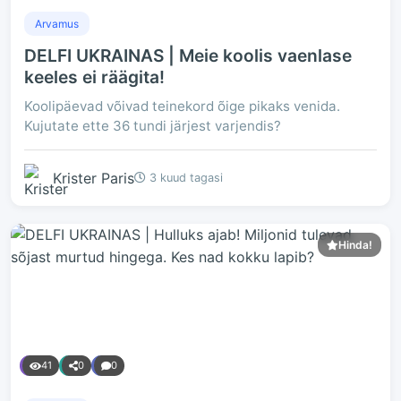
Arvamus
DELFI UKRAINAS | Meie koolis vaenlase
keeles ei räägita!
Koolipäevad võivad teinekord õige pikaks venida.
Kujutate ette 36 tundi järjest varjendis?
Krister Paris
3 kuud tagasi
Hinda!
41
0
0