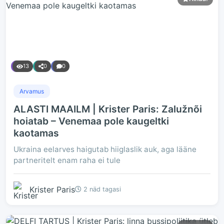
13
0
0
Arvamus
ALASTI MAAILM | Krister Paris: Zalužnõi
hoiatab – Venemaa pole kaugeltki
kaotamas
Ukraina eelarves haigutab hiiglaslik auk, aga lääne
partneritelt enam raha ei tule
Krister Paris
2 näd tagasi