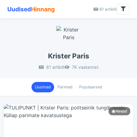
Uudised
Hinnang
81 artiklit
Krister Paris
81 artiklit
7K vaatamist
Uusimad
Parimad
Populaarsed
Hinda!