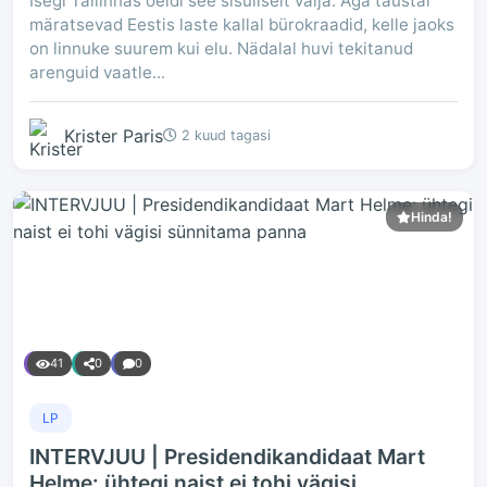
Isegi Tallinnas öeldi see sisuliselt välja. Aga taustal
märatsevad Eestis laste kallal bürokraadid, kelle jaoks
on linnuke suurem kui elu. Nädalal huvi tekitanud
arenguid vaatle...
Krister Paris
2 kuud tagasi
Hinda!
41
0
0
LP
INTERVJUU | Presidendikandidaat Mart
Helme: ühtegi naist ei tohi vägisi