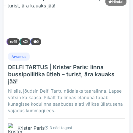
Hinda!
15
0
0
Arvamus
DELFI TARTUS | Krister Paris: linna
bussipoliitika ütleb – turist, ära kauaks
jää!
Niisiis, jõudsin Delfi Tartu nädalaks taaralinna. Lapse
võtsin ka kaasa. Pikalt Tallinnas elanuna tabab
kunagisse kodulinna saabudes alati väikse üllatusena
vajadus kummagi ees...
Krister Paris
3 näd tagasi