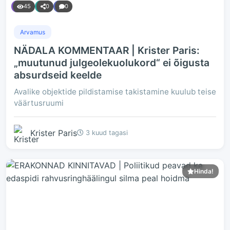
45
0
0
Arvamus
NÄDALA KOMMENTAAR | Krister Paris:
„muutunud julgeolekuolukord“ ei õigusta
absurdseid keelde
Avalike objektide pildistamise takistamine kuulub teise
väärtusruumi
Krister Paris
3 kuud tagasi
Hinda!