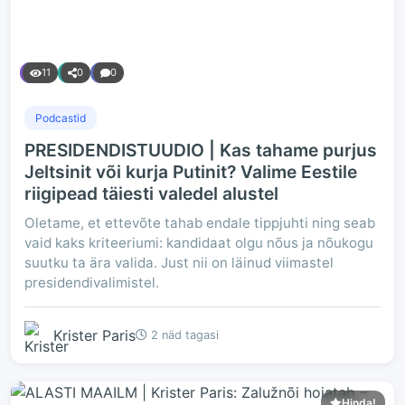
11
0
0
Podcastid
PRESIDENDISTUUDIO | Kas tahame purjus
Jeltsinit või kurja Putinit? Valime Eestile
riigipead täiesti valedel alustel
Oletame, et ettevõte tahab endale tippjuhti ning seab
vaid kaks kriteeriumi: kandidaat olgu nõus ja nõukogu
suutku ta ära valida. Just nii on läinud viimastel
presidendivalimistel.
Krister Paris
2 näd tagasi
Hinda!