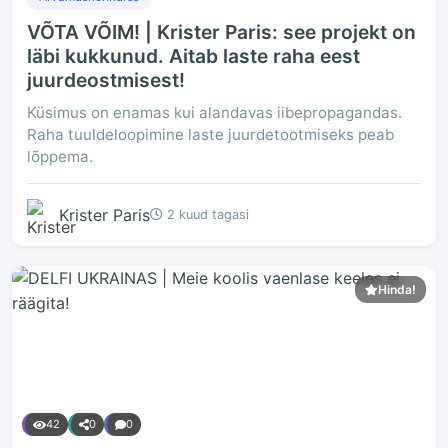
VÕTA VÕIM! | Krister Paris: see projekt on
läbi kukkunud. Aitab laste raha eest
juurdeostmisest!
Küsimus on enamas kui alandavas iibepropagandas.
Raha tuuldeloopimine laste juurdetootmiseks peab
lõppema.
Krister Paris
2 kuud tagasi
Hinda!
42
0
0