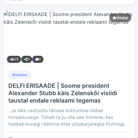
Hinda!
28
0
0
Arvamus
DELFI ERISAADE | Soome president
Alexander Stubb käis Zelenskõi visiidi
taustal endale reklaami tegemas
...ja läks vastuollu tänase kohtumise üldise
tonaalsusega. Tahab ta ju olla see inimene, kes
hakkab kunagi rääkima otse sõjakurjategija Putiniga.