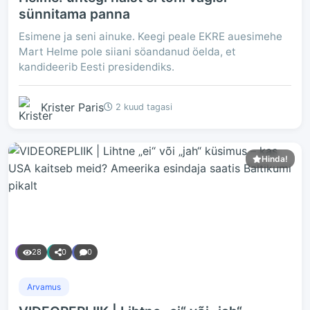
sünnitama panna
Esimene ja seni ainuke. Keegi peale EKRE auesimehe
Mart Helme pole siiani söandanud öelda, et
kandideerib Eesti presidendiks.
Krister Paris
2 kuud tagasi
Hinda!
28
0
0
Arvamus