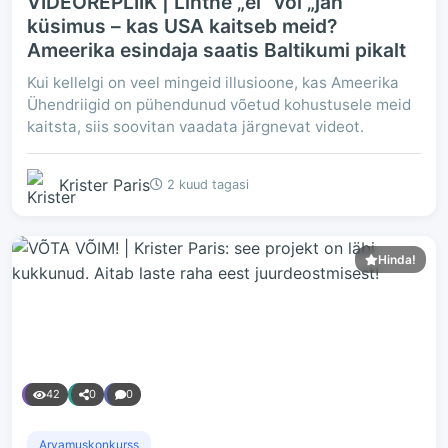
VIDEOREPLIIK | Lihtne „ei“ või „jah“
küsimus – kas USA kaitseb meid?
Ameerika esindaja saatis Baltikumi pikalt
Kui kellelgi on veel mingeid illusioone, kas Ameerika
Ühendriigid on pühendunud võetud kohustusele meid
kaitsta, siis soovitan vaadata järgnevat videot.
Krister Paris
2 kuud tagasi
Hinda!
42
0
0
Arvamuskonkurss