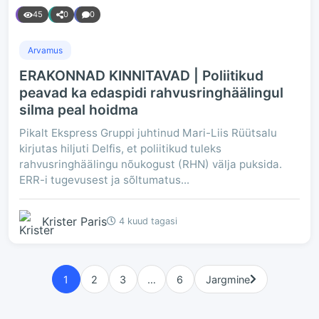
45
0
0
Arvamus
ERAKONNAD KINNITAVAD | Poliitikud
peavad ka edaspidi rahvusringhäälingul
silma peal hoidma
Pikalt Ekspress Gruppi juhtinud Mari-Liis Rüütsalu
kirjutas hiljuti Delfis, et poliitikud tuleks
rahvusringhäälingu nõukogust (RHN) välja puksida.
ERR-i tugevusest ja sõltumatus...
Krister Paris
4 kuud tagasi
1
2
3
…
6
Jargmine