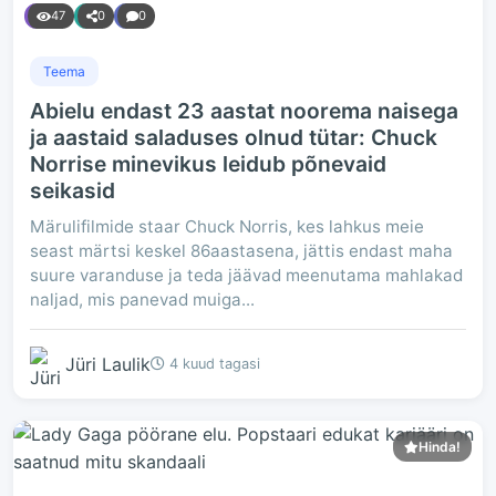
47
0
0
Teema
Abielu endast 23 aastat noorema naisega
ja aastaid saladuses olnud tütar: Chuck
Norrise minevikus leidub põnevaid
seikasid
Märulifilmide staar Chuck Norris, kes lahkus meie
seast märtsi keskel 86aastasena, jättis endast maha
suure varanduse ja teda jäävad meenutama mahlakad
naljad, mis panevad muiga...
Jüri Laulik
4 kuud tagasi
Hinda!