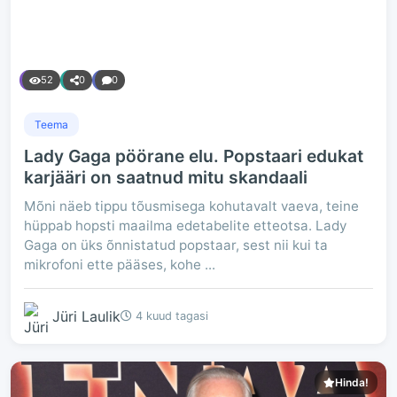
52
0
0
Teema
Lady Gaga pöörane elu. Popstaari edukat
karjääri on saatnud mitu skandaali
Mõni näeb tippu tõusmisega kohutavalt vaeva, teine
hüppab hopsti maailma edetabelite etteotsa. Lady
Gaga on üks õnnistatud popstaar, sest nii kui ta
mikrofoni ette pääses, kohe ...
Jüri Laulik
4 kuud tagasi
Hinda!