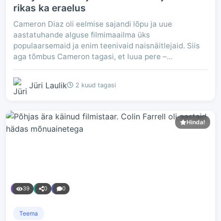
rikas ka eraelus
Cameron Diaz oli eelmise sajandi lõpu ja uue
aastatuhande alguse filmimaailma üks
populaarsemaid ja enim teenivaid naisnäitlejaid. Siis
aga tõmbus Cameron tagasi, et luua pere –...
Jüri Laulik
2 kuud tagasi
Hinda!
39
0
0
Teema