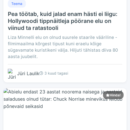
Teema
Pea töötab, kuid jalad enam hästi ei liigu:
Hollywoodi tippnäitleja pöörane elu on
viinud ta ratastooli
Liza Minnelli elu on olnud suurele staarile vääriline -
filmimaailma kõrgest tipust kuni eraelu kõige
sügavamate kuristikeni välja. Hiljuti tähistas diiva 80
aasta juubelit.
Jüri Laulik
3 kuud tagasi
Hinda!