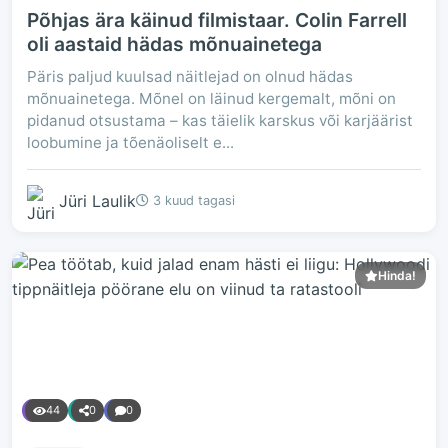
Põhjas ära käinud filmistaar. Colin Farrell
oli aastaid hädas mõnuainetega
Päris paljud kuulsad näitlejad on olnud hädas
mõnuainetega. Mõnel on läinud kergemalt, mõni on
pidanud otsustama – kas täielik karskus või karjäärist
loobumine ja tõenäoliselt e...
Jüri Laulik
3 kuud tagasi
Hinda!
44
0
0