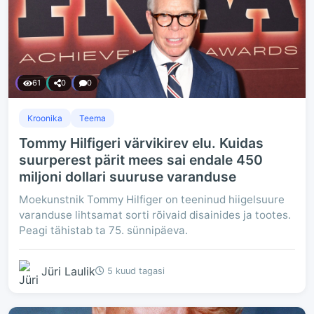
61
0
0
Kroonika
Teema
Tommy Hilfigeri värvikirev elu. Kuidas
suurperest pärit mees sai endale 450
miljoni dollari suuruse varanduse
Moekunstnik Tommy Hilfiger on teeninud hiigelsuure
varanduse lihtsamat sorti rõivaid disainides ja tootes.
Peagi tähistab ta 75. sünnipäeva.
Jüri Laulik
5 kuud tagasi