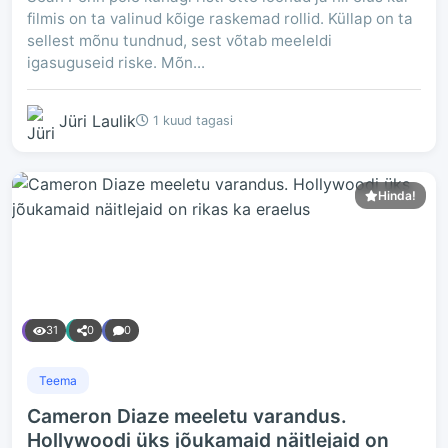
filmis on ta valinud kõige raskemad rollid. Küllap on ta
sellest mõnu tundnud, sest võtab meeleldi
igasuguseid riske. Mõn...
Jüri Laulik
1 kuud tagasi
Hinda!
31
0
0
Teema
Cameron Diaze meeletu varandus.
Hollywoodi üks jõukamaid näitlejaid on