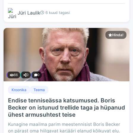
Jüri Laulik
6 kuud tagasi
Hinda!
66
0
0
Kroonika
Teema
Endise tenniseässa katsumused. Boris
Becker on istunud trellide taga ja hüpanud
ühest armusuhtest teise
Kunagine maailma parim meestennisist Boris Becker
on pärast oma hiilgavat karjääri elanud kõikuvat elu.