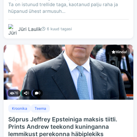
Ta on istunud trellide taga, kaotanud palju raha ja
hüpanud ühest armusuh...
Jüri Laulik
6 kuud tagasi
Hinda!
76
0
0
Kroonika
Teema
Sõprus Jeffrey Epsteiniga maksis tiitli.
Prints Andrew teekond kuninganna
lemmikust perekonna häbiplekiks