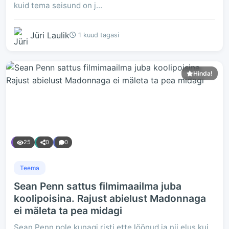
kuid tema seisund on j...
Jüri Laulik
1 kuud tagasi
Hinda!
25
0
0
Teema
Sean Penn sattus filmimaailma juba
koolipoisina. Rajust abielust Madonnaga
ei mäleta ta pea midagi
Sean Penn pole kunagi risti ette löönud ja nii elus kui