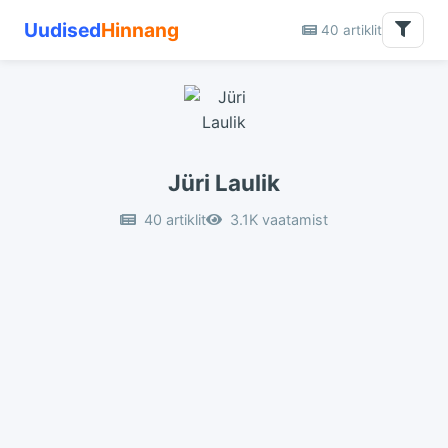
Uudised
Hinnang
40 artiklit
Jüri Laulik
40 artiklit
3.1K vaatamist