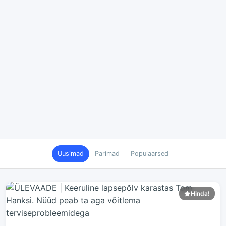
Uusimad
Parimad
Populaarsed
Hinda!