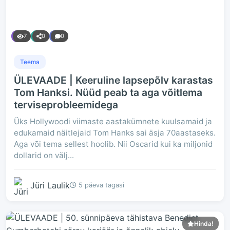
7
0
0
Teema
ÜLEVAADE | Keeruline lapsepõlv karastas
Tom Hanksi. Nüüd peab ta aga võitlema
terviseprobleemidega
Üks Hollywoodi viimaste aastakümnete kuulsamaid ja
edukamaid näitlejaid Tom Hanks sai äsja 70aastaseks.
Aga või tema sellest hoolib. Nii Oscarid kui ka miljonid
dollarid on välj...
Jüri Laulik
5 päeva tagasi
Hinda!