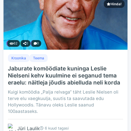
Hinda!
62
0
0
Kroonika
Teema
Jaburate komöödiate kuninga Leslie
Nielseni kehv kuulmine ei seganud tema
eraelu: näitleja jõudis abielluda neli korda
Kuigi komöödia „Palja relvaga“ täht Leslie Nielsen oli
terve elu vaegkuulja, suutis ta saavutada edu
Hollywoodis. Tänavu oleks Leslie saanud
100aastaseks.
Jüri Laulik
6 kuud tagasi