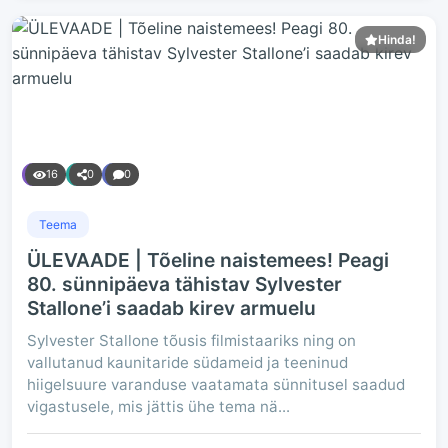
Hinda!
16
0
0
Teema
ÜLEVAADE | Tõeline naistemees! Peagi
80. sünnipäeva tähistav Sylvester
Stallone’i saadab kirev armuelu
Sylvester Stallone tõusis filmistaariks ning on
vallutanud kaunitaride südameid ja teeninud
hiigelsuure varanduse vaatamata sünnitusel saadud
vigastusele, mis jättis ühe tema nä...