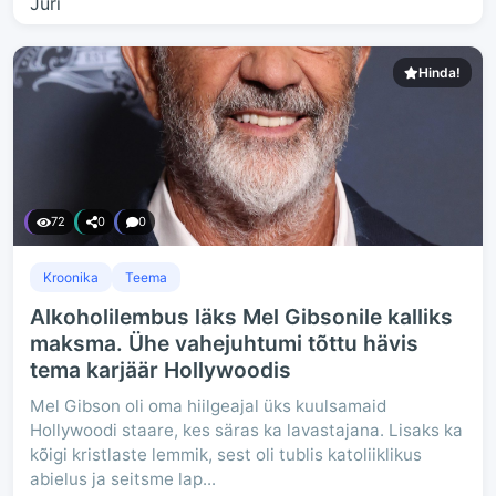
Hinda!
72
0
0
Kroonika
Teema
Alkoholilembus läks Mel Gibsonile kalliks
maksma. Ühe vahejuhtumi tõttu hävis
tema karjäär Hollywoodis
Mel Gibson oli oma hiilgeajal üks kuulsamaid
Hollywoodi staare, kes säras ka lavastajana. Lisaks ka
kõigi kristlaste lemmik, sest oli tublis katoliiklikus
abielus ja seitsme lap...