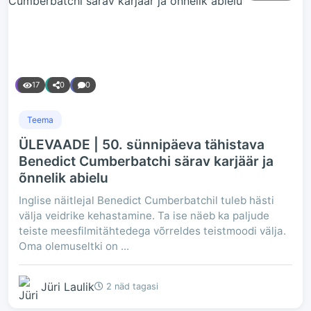
17
0
0
Teema
ÜLEVAADE | 50. sünnipäeva tähistava
Benedict Cumberbatchi särav karjäär ja
õnnelik abielu
Inglise näitlejal Benedict Cumberbatchil tuleb hästi
välja veidrike kehastamine. Ta ise näeb ka paljude
teiste meesfilmitähtedega võrreldes teistmoodi välja.
Oma olemuseltki on ...
Jüri Laulik
2 näd tagasi