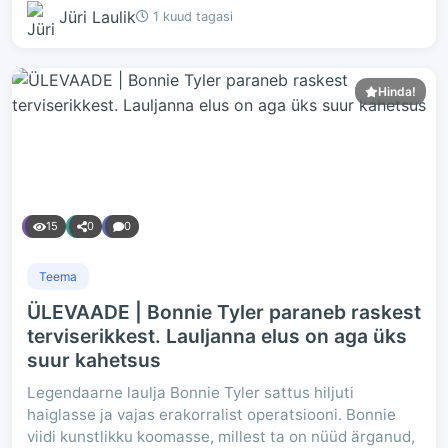
Jüri Laulik
1 kuud tagasi
Hinda!
15
0
0
Teema
ÜLEVAADE | Bonnie Tyler paraneb raskest
terviserikkest. Lauljanna elus on aga üks
suur kahetsus
Legendaarne laulja Bonnie Tyler sattus hiljuti
haiglasse ja vajas erakorralist operatsiooni. Bonnie
viidi kunstlikku koomasse, millest ta on nüüd ärganud,