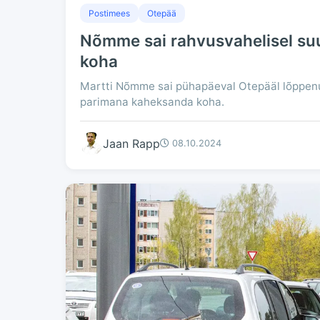
Postimees
Otepää
Nõmme sai rahvusvahelisel su
koha
Martti Nõmme sai pühapäeval Otepääl lõppenu
parimana kaheksanda koha.
Jaan Rapp
08.10.2024