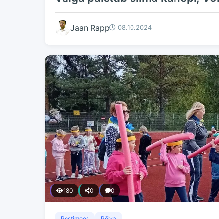
Jaan Rapp
08.10.2024
180
0
0
Postimees
Põlva