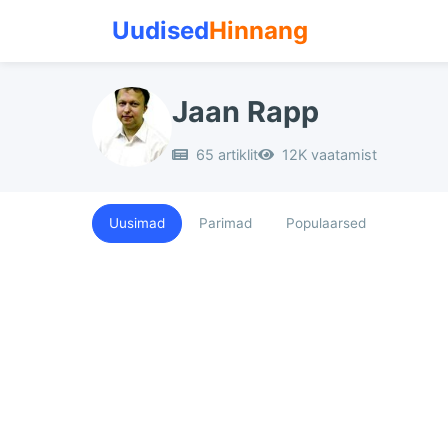
Uudised
Hinnang
Jaan Rapp
65 artiklit
12K vaatamist
Uusimad
Parimad
Populaarsed