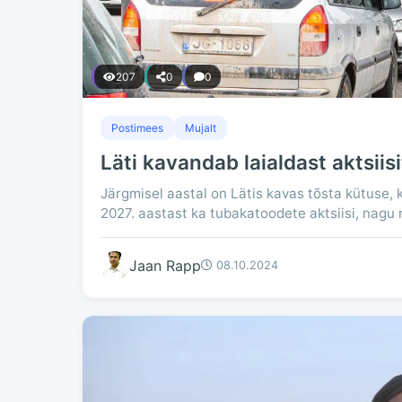
207
0
0
Postimees
Mujalt
Läti kavandab laialdast aktsiis
Järgmisel aastal on Lätis kavas tõsta kütuse, 
2027. aastast ka tubakatoodete aktsiisi, nagu
Jaan Rapp
08.10.2024