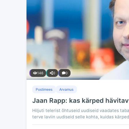
146
0
0
Postimees
Arvamus
Jaan Rapp: kas kärped hävitav
Hiljuti telerist õhtuseid uudiseid vaadates tab
terve laviin uudiseid selle kohta, kuidas kärped 