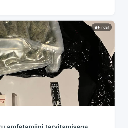
Hinda!
ru amfetamiini tarvitamisega