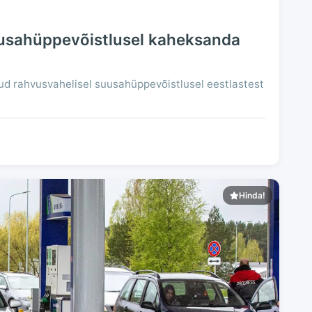
usahüppevõistlusel kaheksanda
d rahvusvahelisel suusahüppevõistlusel eestlastest
Hinda!