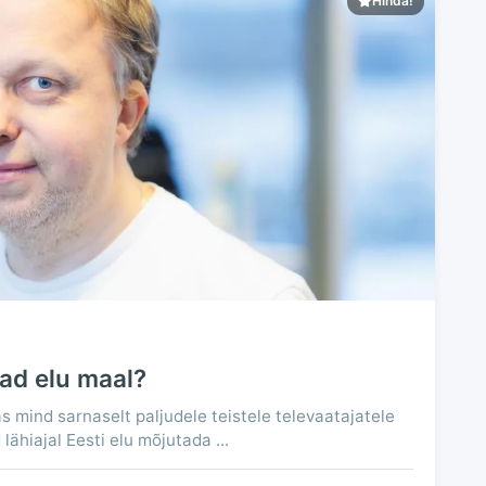
Hinda!
ad elu maal?
as mind sarnaselt paljudele teistele televaatajatele
lähiajal Eesti elu mõjutada ...