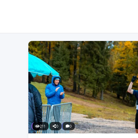
211
0
0