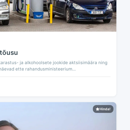
itõusu
karastus- ja alkohoolsete jookide aktsiisimäära ning
 näevad ette rahandusministeerium...
Hinda!