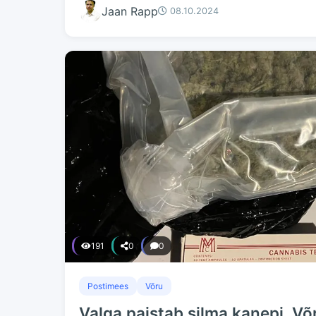
Jaan Rapp
08.10.2024
191
0
0
Postimees
Võru
Valga paistab silma kanepi, Võ