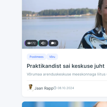
172
0
0
Postimees
Võru
Praktikandist sai keskuse juht
Võrumaa arenduskeskuse meeskonnaga liitus uu
Jaan Rapp
08.10.2024