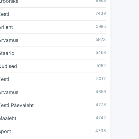
Kroonika
8968
Eesti
7439
rileht
5985
Arvamus
5923
Staarid
5468
Uudised
5182
Eesti
5017
Arvamus
4856
Eesti Päevaleht
4778
Maaleht
4742
Sport
4738