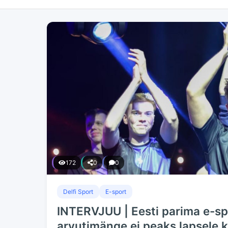
172
0
0
Delfi Sport
E-sport
INTERVJUU | Eesti parima e-s
arvutimänge ei peaks lapsele k