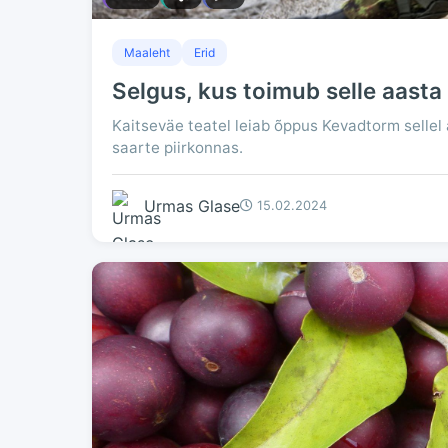
Maaleht
Erid
Selgus, kus toimub selle aast
Kaitseväe teatel leiab õppus Kevadtorm sellel 
saarte piirkonnas.
Urmas Glase
15.02.2024