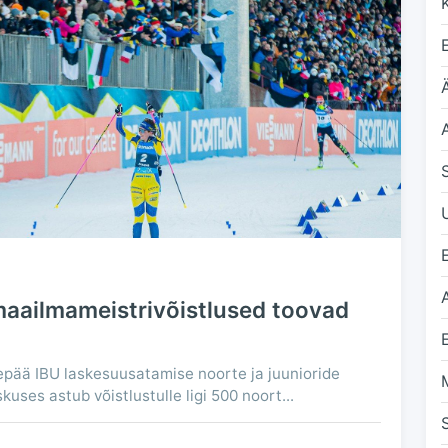
Ä
maailmameistrivõistlused toovad
epää IBU laskesuusatamise noorte ja juunioride
uses astub võistlustulle ligi 500 noort...