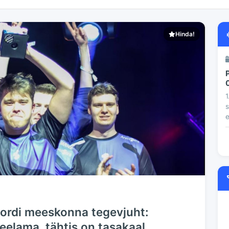
Hinda!
1
s
e
pordi meeskonna tegevjuht:
eelama, tähtis on tasakaal