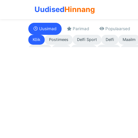
Uudised
Hinnang
Uusimad
Parimad
Populaarsed
Kõik
Postimees
Delfi Sport
Delfi
Maailm
Maaleht
Sport
Majandus
Korvpall
Jalgpal
Auto-moto
Kultuur
Talisport