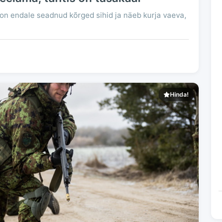
on endale seadnud kõrged sihid ja näeb kurja vaeva,
Hinda!