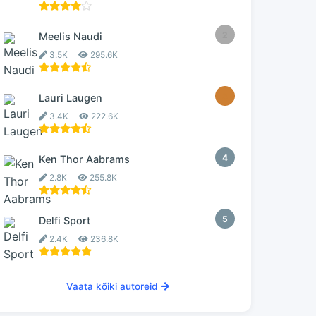
2
Meelis Naudi
3.5K
295.6K
3
Lauri Laugen
3.4K
222.6K
4
Ken Thor Aabrams
2.8K
255.8K
5
Delfi Sport
2.4K
236.8K
Vaata kõiki autoreid