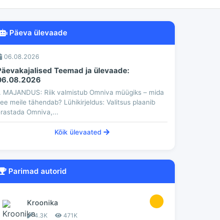
Päeva ülevaade
06.08.2026
Päevakajalised Teemad ja ülevaade:
06.08.2026
. MAJANDUS: Riik valmistub Omniva müügiks – mida
ee meile tähendab? Lühikirjeldus: Valitsus plaanib
rastada Omniva,...
Kõik ülevaated
Parimad autorid
1
Kroonika
4.3K
471K