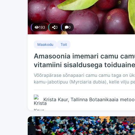
193
0
0
Maakodu
Toit
Amasoonia imemari camu camu
vitamiini sisaldusega toiduain
Võõrapärase sõnapaari camu camu taga on ük
kamu-jabotipuu (Myrciaria dubia), kelle vilju 
Krista Kaur, Tallinna Botaanikaaia metoo