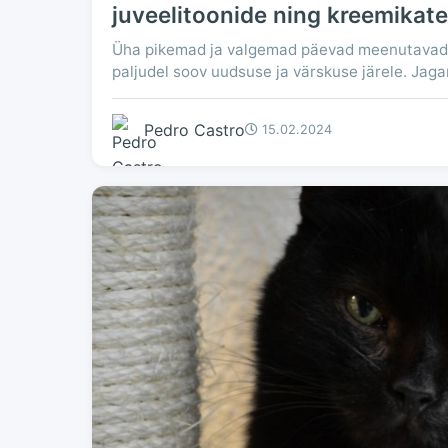
juveelitoonide ning kreemikate
Üha pikemad ja valgemad päevad meenutavad,
paljudel soov uudsuse ja värskuse järele. Jag
Pedro Castro
15.02.2024