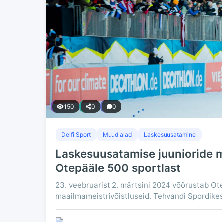
150
0
0
Delfi Sport
Muud alad
Laskesuusatamine
Laskesuusatamise juunioride 
Otepääle 500 sportlast
23. veebruarist 2. märtsini 2024 võõrustab Ot
maailmameistrivõistluseid. Tehvandi Spordikesk