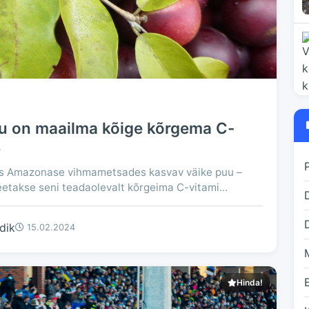
 on maailma kõige kõrgema C-
e
s Amazonase vihmametsades kasvav väike puu –
peetakse seni teadaolevalt kõrgeima C-vitami...
D
dik
15.02.2024
Hinda!