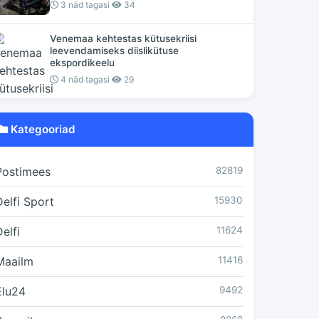
3 näd tagasi
34
Venemaa kehtestas kütusekriisi
leevendamiseks diislikütuse
ekspordikeelu
4 näd tagasi
29
Kategooriad
Postimees
82819
Delfi Sport
15930
elfi
11624
Maailm
11416
Elu24
9492