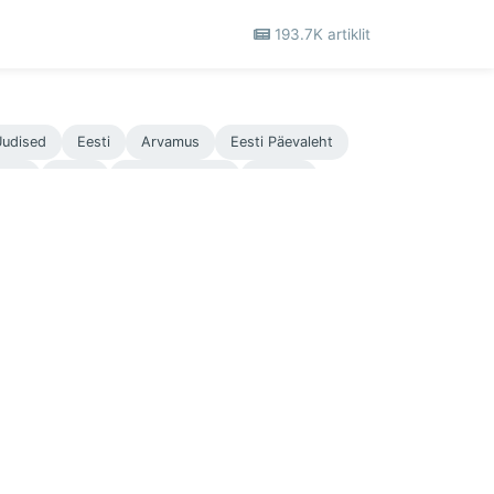
193.7K artiklit
udised
Eesti
Arvamus
Eesti Päevaleht
ress
Naine
Eesti majandus
Kultuur