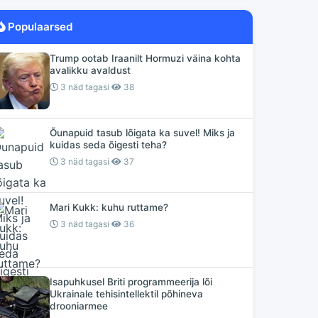
Populaarsed
Trump ootab Iraanilt Hormuzi väina kohta
avalikku avaldust
3 näd tagasi
38
Õunapuid tasub lõigata ka suvel! Miks ja
kuidas seda õigesti teha?
3 näd tagasi
37
Mari Kukk: kuhu ruttame?
3 näd tagasi
36
Isapuhkusel Briti programmeerija lõi
Ukrainale tehisintellektil põhineva
drooniarmee