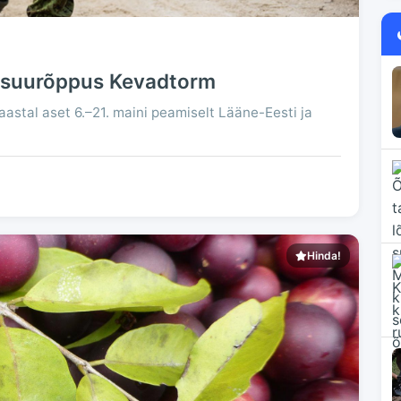
a suurõppus Kevadtorm
aastal aset 6.–21. maini peamiselt Lääne-Eesti ja
Hinda!