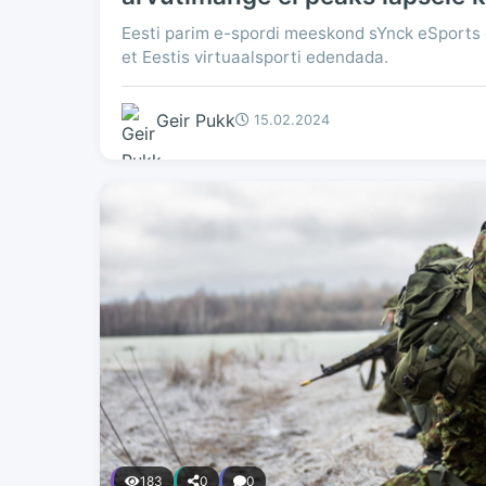
Eesti parim e-spordi meeskond sYnck eSports 
et Eestis virtuaalsporti edendada.
Geir Pukk
15.02.2024
183
0
0