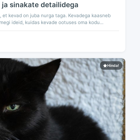
 ja sinakate detailidega
 et kevad on juba nurga taga. Kevadega kaasneb
amegi ideid, kuidas kevade ootuses oma kodu...
Hinda!