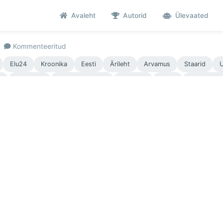
Avaleht
Autorid
Ülevaated
Kommenteeritud
Elu24
Kroonika
Eesti
Ärileht
Arvamus
Staarid
U
l
Majandus
Tartu Postimees
Euroopa
Forte
Eesti Eksp