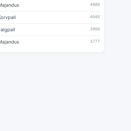
Majandus
4689
Korvpall
4646
Jalgpall
3956
Majandus
3777