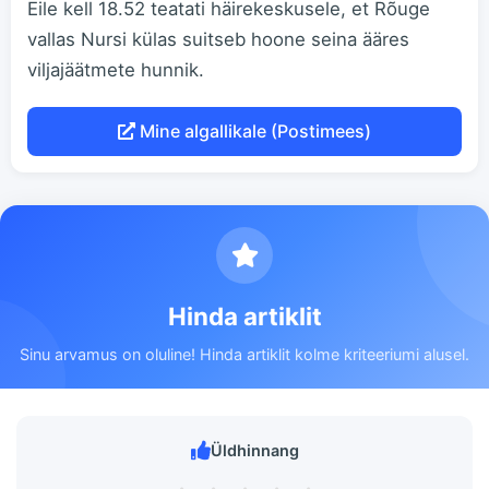
Eile kell 18.52 teatati häirekeskusele, et Rõuge
vallas Nursi külas suitseb hoone seina ääres
viljajäätmete hunnik.
Mine algallikale (Postimees)
Hinda artiklit
Sinu arvamus on oluline! Hinda artiklit kolme kriteeriumi alusel.
Üldhinnang