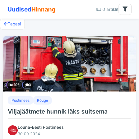
Uudised
Hinnang
0 artiklit
Tagasi
196
0
Postimees
Rõuge
Viljajäätmete hunnik läks suitsema
Lõuna-Eesti Postimees
30.09.2024