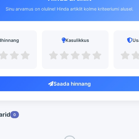
Sinu arvamus on oluline! Hinda artiklit kolme kriteeriumi alusel.
dhinnang
Kasulikkus
Us
Saada hinnang
rid
0