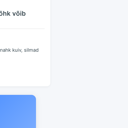
õhk võib
nahk kuiv, silmad