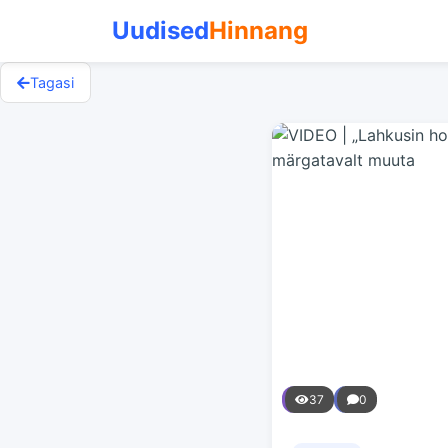
Uudised
Hinnang
Tagasi
37
0