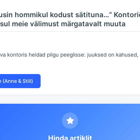
usin hommikul kodust sätituna…“ Kontori
sul meie välimust märgatavalt muuta
va kontoris heidad pilgu peeglisse: juuksed on kahused, 
 (Anne & Stiil)
Hinda artiklit