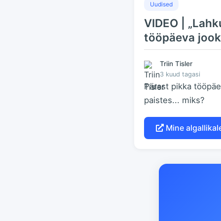
Uudised
VIDEO | „Lahk
tööpäeva jook
Triin Tisler
3 kuud tagasi
Pärast pikka tööpäe
paistes... miks?
Mine algallikale