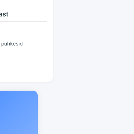
ast
s puhkesid