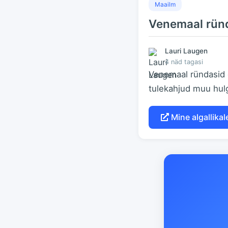
Maailm
Venemaal ründ
Lauri Laugen
4 näd tagasi
Venemaal ründasid d
tulekahjud muu hul
Mine algallikale