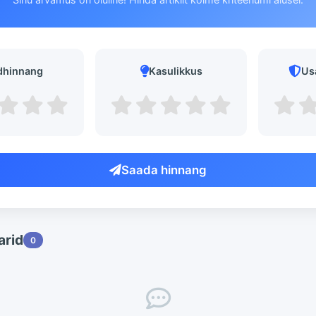
dhinnang
Kasulikkus
Us
Saada hinnang
rid
0