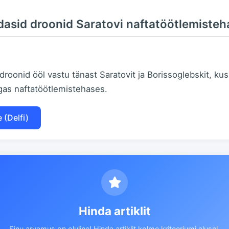
asid droonid Saratovi naftatöötlemisteh
roonid ööl vastu tänast Saratovit ja Borissoglebskit, ku
gas naftatöötlemistehases.
 (Delfi)
Hinda artiklit
Sinu arvamus on oluline! Hinda artiklit kolme kriteeriumi alusel.