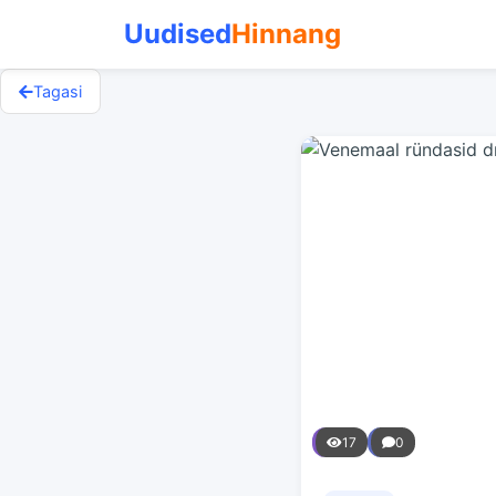
Uudised
Hinnang
Tagasi
17
0