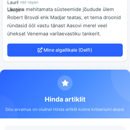
4 näd tagasi
Ukraina mehitamata süsteemide jõudude ülem
Robert Brovdi ehk Madjar teatas, et tema droonid
ründasid ööl vastu tänast Aasovi merel veel
üheksat Venemaa varilaevastiku tankerit.
Mine algallikale (Delfi)
Hinda artiklit
Sinu arvamus on oluline! Hinda artiklit kolme kriteeriumi alusel.