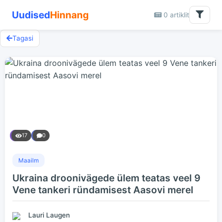
Uudised
Hinnang
0 artiklit
Tagasi
17
0
Maailm
Ukraina droonivägede ülem teatas veel 9
Vene tankeri ründamisest Aasovi merel
Lauri Laugen