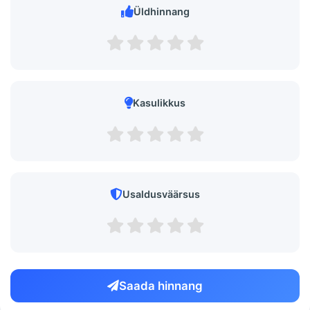
Üldhinnang
Kasulikkus
Usaldusväärsus
Saada hinnang