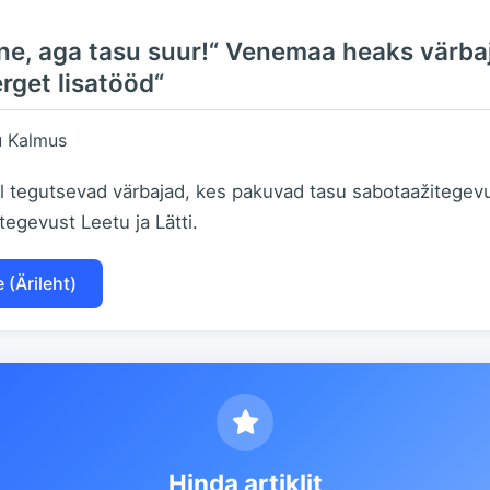
ane, aga tasu suur!“ Venemaa heaks värb
rget lisatööd“
u Kalmus
l tegutsevad värbajad, kes pakuvad tasu sabotaažitegev
egevust Leetu ja Lätti.
 (Ärileht)
Hinda artiklit