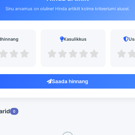
Sinu arvamus on oluline! Hinda artiklit kolme kriteeriumi alusel.
dhinnang
Kasulikkus
Us
Saada hinnang
rid
0