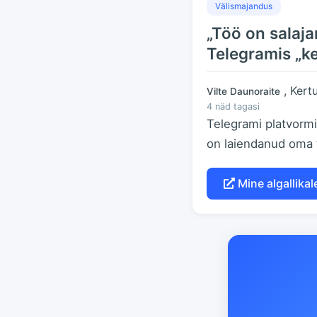
Välismajandus
„Töö on salaj
Telegramis „ke
, Kert
Vilte Daunoraite
4 näd tagasi
Telegrami platvormi
on laiendanud oma t
Mine algallikale