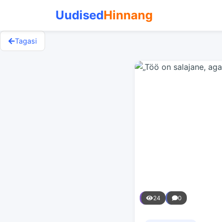
Uudised
Hinnang
Tagasi
24
0