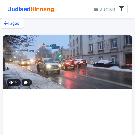
Uudised
Hinnang
0 artiklit
Tagasi
110
0