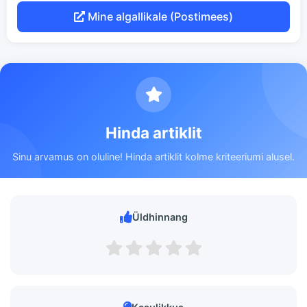
Mine algallikale (Postimees)
Hinda artiklit
Sinu arvamus on oluline! Hinda artiklit kolme kriteeriumi alusel.
Üldhinnang