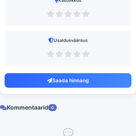
Kasulikkus
Usaldusväärsus
Saada hinnang
Kommentaarid
0