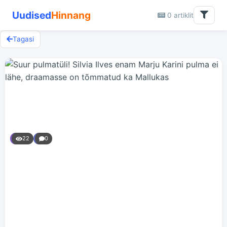
Uudised
Hinnang
0 artiklit
Tagasi
22
0