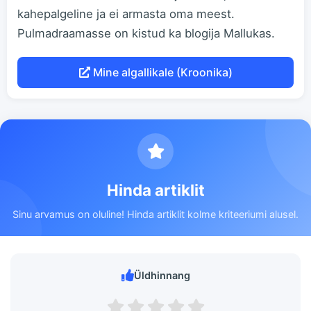
kahepalgeline ja ei armasta oma meest.
Pulmadraamasse on kistud ka blogija Mallukas.
Mine algallikale (Kroonika)
Hinda artiklit
Sinu arvamus on oluline! Hinda artiklit kolme kriteeriumi alusel.
Üldhinnang