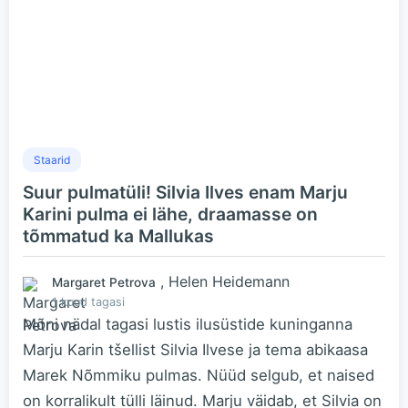
Staarid
Suur pulmatüli! Silvia Ilves enam Marju
Karini pulma ei lähe, draamasse on
tõmmatud ka Mallukas
, Helen Heidemann
Margaret Petrova
1 kuud tagasi
Mõni nädal tagasi lustis ilusüstide kuninganna
Marju Karin tšellist Silvia Ilvese ja tema abikaasa
Marek Nõmmiku pulmas. Nüüd selgub, et naised
on korralikult tülli läinud. Marju väidab, et Silvia on