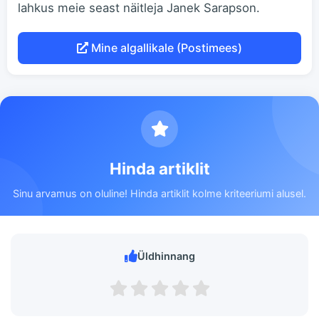
lahkus meie seast näitleja Janek Sarapson.
Mine algallikale (Postimees)
Hinda artiklit
Sinu arvamus on oluline! Hinda artiklit kolme kriteeriumi alusel.
Üldhinnang