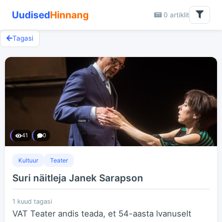
Uudised
Hinnang
0 artiklit
Tagasi
41
0
Kultuur
Teater
Suri näitleja Janek Sarapson
1 kuud tagasi
VAT Teater andis teada, et 54-aasta lvanuselt