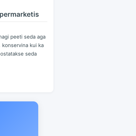
upermarketis
unagi peeti seda aga
, konservina kui ka
seostatakse seda