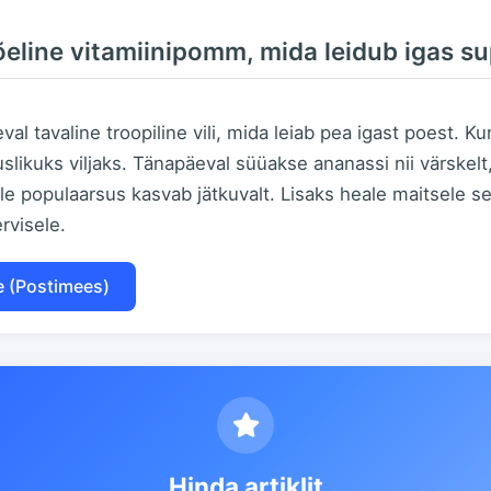
eline vitamiinipomm, mida leidub igas s
l tavaline troopiline vili, mida leiab pea igast poest. K
slikuks viljaks. Tänapäeval süüakse ananassi nii värskelt
lle populaarsus kasvab jätkuvalt. Lisaks heale maitsele 
rvisele.
e (Postimees)
Hinda artiklit