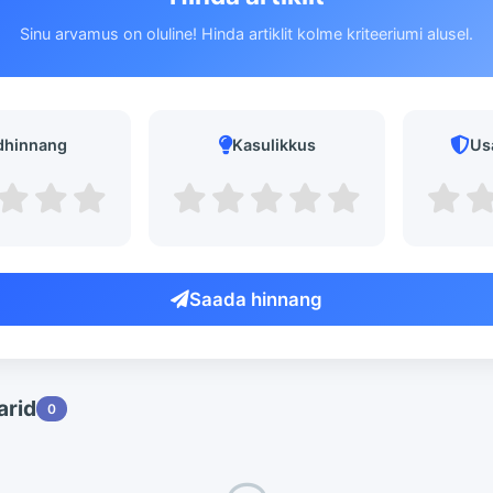
Sinu arvamus on oluline! Hinda artiklit kolme kriteeriumi alusel.
dhinnang
Kasulikkus
Us
Saada hinnang
rid
0