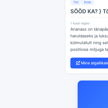
Toit
Kodu
SÖÖD KA? ⟩ Tõ
1 kuud tagasi
Ananass on tänapäeva
haruldaseks ja luksu
külmutatult ning se
positiivse mõjuga te
Mine algallikal