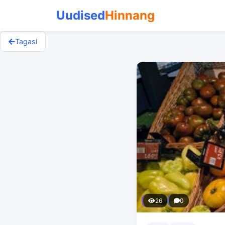
Uudised
Hinnang
Tagasi
26
0