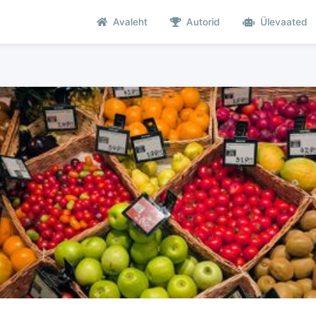
Avaleht
Autorid
Ülevaated