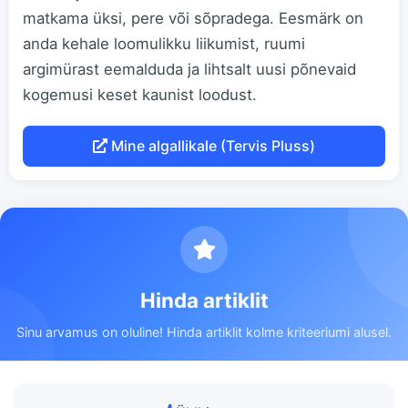
matkama üksi, pere või sõpradega. Eesmärk on
anda kehale loomulikku liikumist, ruumi
argimürast eemalduda ja lihtsalt uusi põnevaid
kogemusi keset kaunist loodust.
Mine algallikale (Tervis Pluss)
Hinda artiklit
Sinu arvamus on oluline! Hinda artiklit kolme kriteeriumi alusel.