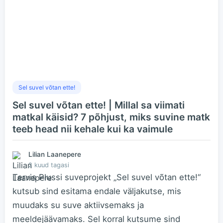
Sel suvel võtan ette!
Sel suvel võtan ette! | Millal sa viimati
matkal käisid? 7 põhjust, miks suvine matk
teeb head nii kehale kui ka vaimule
Lilian Laanepere
2 kuud tagasi
Tervis Plussi suveprojekt „Sel suvel võtan ette!“
kutsub sind esitama endale väljakutse, mis
muudaks su suve aktiivsemaks ja
meeldejäävamaks. Sel korral kutsume sind