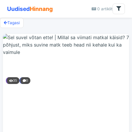
Uudised
Hinnang
0 artiklit
Tagasi
35
0