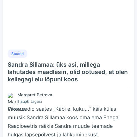
Staarid
Sandra Sillamaa: üks asi, millega
lahutades maadlesin, olid ootused, et olen
kellegagi elu lõpuni koos
Margaret Petrova
1 kuud tagasi
Vikerraadio saates „Käbi ei kuku...“ käis külas
muusik Sandra Sillamaa koos oma ema Enega.
Raadioeetris rääkis Sandra muude teemade
hulgas lapsepõlvest ja lahkuminekust.