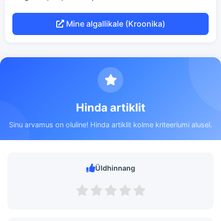
Mine algallikale (Kroonika)
Hinda artiklit
Sinu arvamus on oluline! Hinda artiklit kolme kriteeriumi alusel.
Üldhinnang