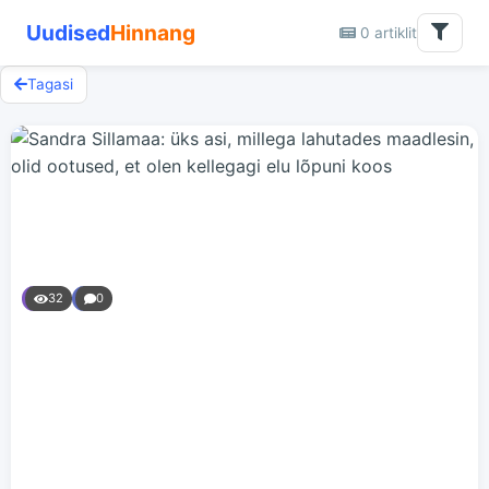
Uudised
Hinnang
0 artiklit
Tagasi
32
0