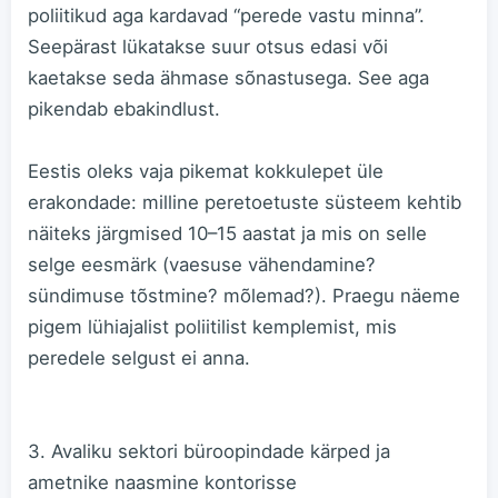
poliitikud aga kardavad “perede vastu minna”.
Seepärast lükatakse suur otsus edasi või
kaetakse seda ähmase sõnastusega. See aga
pikendab ebakindlust.
Eestis oleks vaja pikemat kokkulepet üle
erakondade: milline peretoetuste süsteem kehtib
näiteks järgmised 10–15 aastat ja mis on selle
selge eesmärk (vaesuse vähendamine?
sündimuse tõstmine? mõlemad?). Praegu näeme
pigem lühiajalist poliitilist kemplemist, mis
peredele selgust ei anna.
3. Avaliku sektori büroopindade kärped ja
ametnike naasmine kontorisse