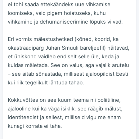
ei tohi saada ettekäändeks uue vihkamise
loomiseks, vaid pigem hoiatuseks, kuhu
vihkamine ja dehumaniseerimine lõpuks viivad.
Eri vormis mälestushetked (kõned, koorid, ka
okastraadipärg Juhan Smuuli bareljeefil) näitavad,
et ühiskond vaidleb endiselt selle üle, keda ja
kuidas mäletada. See on valus, aga vajalik arutelu
– see aitab sõnastada, millisest ajaloopildist Eesti
kui riik tegelikult lähtuda tahab.
Kokkuvõttes on see kuum teema nii poliitiline,
ajalooline kui ka väga isiklik: see räägib mälust,
identiteedist ja sellest, milliseid vigu me enam
kunagi korrata ei taha.