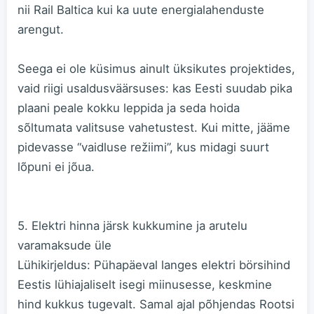
nii Rail Baltica kui ka uute energia­lahenduste
arengut.
Seega ei ole küsimus ainult üksikutes projektides,
vaid riigi usaldusväärsuses: kas Eesti suudab pika
plaani peale kokku leppida ja seda hoida
sõltumata valitsuse vahetustest. Kui mitte, jääme
pidevasse “vaidluse režiimi”, kus midagi suurt
lõpuni ei jõua.
5. Elektri hinna järsk kukkumine ja arutelu
varamaksude üle
Lühikirjeldus: Pühapäeval langes elektri börsihind
Eestis lühiajaliselt isegi miinusesse, keskmine
hind kukkus tugevalt. Samal ajal põhjendas Rootsi