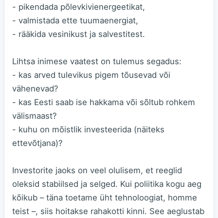
- pikendada põlevkivienergeetikat,
- valmistada ette tuumaenergiat,
- rääkida vesinikust ja salvestitest.
Lihtsa inimese vaatest on tulemus segadus:
- kas arved tulevikus pigem tõusevad või
vähenevad?
- kas Eesti saab ise hakkama või sõltub rohkem
välismaast?
- kuhu on mõistlik investeerida (näiteks
ettevõtjana)?
Investorite jaoks on veel olulisem, et reeglid
oleksid stabiilsed ja selged. Kui poliitika kogu aeg
kõikub – täna toetame üht tehnoloogiat, homme
teist –, siis hoitakse rahakotti kinni. See aeglustab