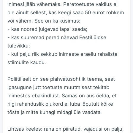
inimesi jääb vähemaks. Peretoetuste vaidlus ei
ole ainult sellest, kas keegi saab 50 eurot rohkem
või vähem. See on ka küsimus:
- kas noored julgevad lapsi saada;
- kas suuremad pered näevad Eestil üldse
tulevikku;
- kui palju riik sekkub inimeste eraellu rahaliste
stiimulite kaudu.
Poliitiliselt on see plahvatusohtlik teema, sest
igasugune jutt toetuste muutmisest tekitab
inimestes ebakindlust. Samas on aus öelda, et
riigi rahanduslik olukord ei luba lõputult kõike
tõsta ja mitte kunagi midagi üle vaadata.
Lihtsas keeles: raha on piiratud, vajadusi on palju,