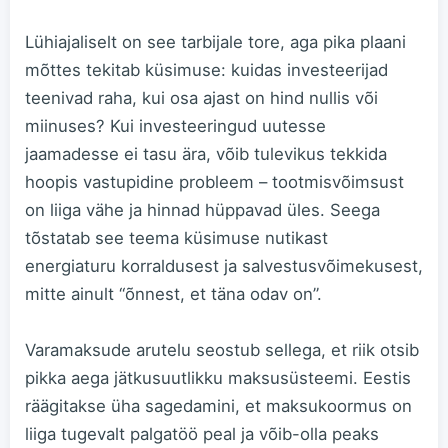
Lühiajaliselt on see tarbijale tore, aga pika plaani
mõttes tekitab küsimuse: kuidas investeerijad
teenivad raha, kui osa ajast on hind nullis või
miinuses? Kui investeeringud uutesse
jaamadesse ei tasu ära, võib tulevikus tekkida
hoopis vastupidine probleem – tootmisvõimsust
on liiga vähe ja hinnad hüppavad üles. Seega
tõstatab see teema küsimuse nutikast
energiaturu korraldusest ja salvestusvõimekusest,
mitte ainult “õnnest, et täna odav on”.
Varamaksude arutelu seostub sellega, et riik otsib
pikka aega jätkusuutlikku maksusüsteemi. Eestis
räägitakse üha sagedamini, et maksukoormus on
liiga tugevalt palgatöö peal ja võib-olla peaks