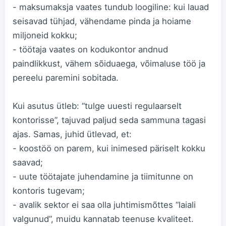
- maksumaksja vaates tundub loogiline: kui lauad
seisavad tühjad, vähendame pinda ja hoiame
miljoneid kokku;
- töötaja vaates on kodukontor andnud
paindlikkust, vähem sõiduaega, võimaluse töö ja
pereelu paremini sobitada.
Kui asutus ütleb: “tulge uuesti regulaarselt
kontorisse”, tajuvad paljud seda sammuna tagasi
ajas. Samas, juhid ütlevad, et:
- koostöö on parem, kui inimesed päriselt kokku
saavad;
- uute töötajate juhendamine ja tiimitunne on
kontoris tugevam;
- avalik sektor ei saa olla juhtimismõttes “laiali
valgunud”, muidu kannatab teenuse kvaliteet.