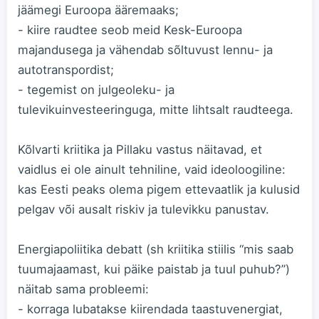
jäämegi Euroopa ääremaaks;
- kiire raudtee seob meid Kesk-Euroopa
majandusega ja vähendab sõltuvust lennu- ja
autotranspordist;
- tegemist on julgeoleku- ja
tulevikuinvesteeringuga, mitte lihtsalt raudteega.
Kõlvarti kriitika ja Pillaku vastus näitavad, et
vaidlus ei ole ainult tehniline, vaid ideoloogiline:
kas Eesti peaks olema pigem ettevaatlik ja kulusid
pelgav või ausalt riskiv ja tulevikku panustav.
Energiapoliitika debatt (sh kriitika stiilis “mis saab
tuumajaamast, kui päike paistab ja tuul puhub?”)
näitab sama probleemi:
- korraga lubatakse kiirendada taastuvenergiat,