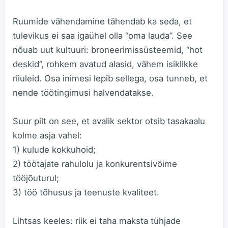
Ruumide vähendamine tähendab ka seda, et
tulevikus ei saa igaühel olla “oma lauda”. See
nõuab uut kultuuri: broneerimissüsteemid, “hot
deskid”, rohkem avatud alasid, vähem isiklikke
riiuleid. Osa inimesi lepib sellega, osa tunneb, et
nende töötingimusi halvendatakse.
Suur pilt on see, et avalik sektor otsib tasakaalu
kolme asja vahel:
1) kulude kokkuhoid;
2) töötajate rahulolu ja konkurentsivõime
tööjõuturul;
3) töö tõhusus ja teenuste kvaliteet.
Lihtsas keeles: riik ei taha maksta tühjade