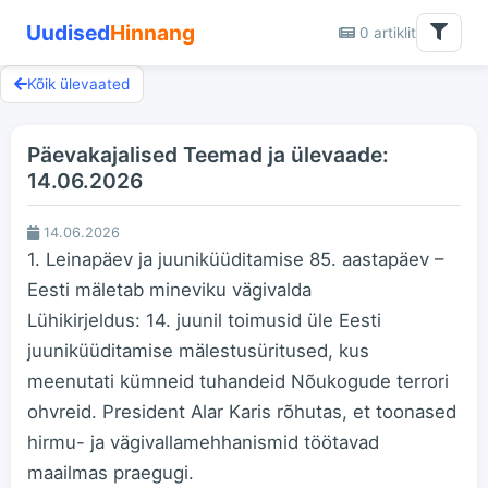
Uudised
Hinnang
0 artiklit
Kõik ülevaated
Päevakajalised Teemad ja ülevaade:
14.06.2026
14.06.2026
1. Leinapäev ja juuniküüditamise 85. aastapäev –
Eesti mäletab mineviku vägivalda
Lühikirjeldus: 14. juunil toimusid üle Eesti
juuniküüditamise mälestusüritused, kus
meenutati kümneid tuhandeid Nõukogude terrori
ohvreid. President Alar Karis rõhutas, et toonased
hirmu- ja vägivallamehhanismid töötavad
maailmas praegugi.