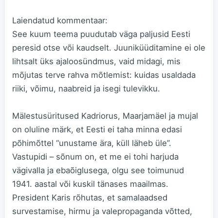
Laiendatud kommentaar:
See kuum teema puudutab väga paljusid Eesti
peresid otse või kaudselt. Juuniküüditamine ei ole
lihtsalt üks ajaloosündmus, vaid midagi, mis
mõjutas terve rahva mõtlemist: kuidas usaldada
riiki, võimu, naabreid ja isegi tulevikku.
Mälestusüritused Kadriorus, Maarjamäel ja mujal
on oluline märk, et Eesti ei taha minna edasi
põhimõttel “unustame ära, küll läheb üle”.
Vastupidi – sõnum on, et me ei tohi harjuda
vägivalla ja ebaõiglusega, olgu see toimunud
1941. aastal või kuskil tänases maailmas.
President Karis rõhutas, et samalaadsed
survestamise, hirmu ja valepropaganda võtted,