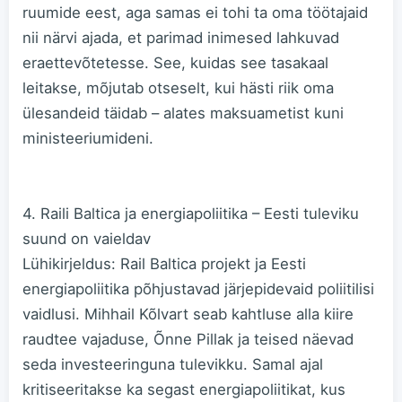
ruumide eest, aga samas ei tohi ta oma töötajaid
nii närvi ajada, et parimad inimesed lahkuvad
eraettevõtetesse. See, kuidas see tasakaal
leitakse, mõjutab otseselt, kui hästi riik oma
ülesandeid täidab – alates maksu­ametist kuni
ministeeriumideni.
4. Rai­li Baltica ja energiapoliitika – Eesti tuleviku
suund on vaieldav
Lühikirjeldus: Rail Baltica projekt ja Eesti
energiapoliitika põhjustavad järjepidevaid poliitilisi
vaidlusi. Mihhail Kõlvart seab kahtluse alla kiire
raudtee vajaduse, Õnne Pillak ja teised näevad
seda investeeringuna tulevikku. Samal ajal
kritiseeritakse ka segast energiapoliitikat, kus