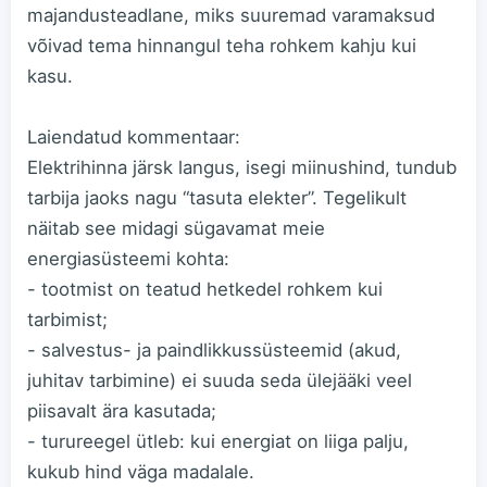
majandusteadlane, miks suuremad varamaksud
võivad tema hinnangul teha rohkem kahju kui
kasu.
Laiendatud kommentaar:
Elektrihinna järsk langus, isegi miinushind, tundub
tarbija jaoks nagu “tasuta elekter”. Tegelikult
näitab see midagi sügavamat meie
energiasüsteemi kohta:
- tootmist on teatud hetkedel rohkem kui
tarbimist;
- salvestus- ja paindlikkussüsteemid (akud,
juhitav tarbimine) ei suuda seda ülejääki veel
piisavalt ära kasutada;
- turureegel ütleb: kui energiat on liiga palju,
kukub hind väga madalale.