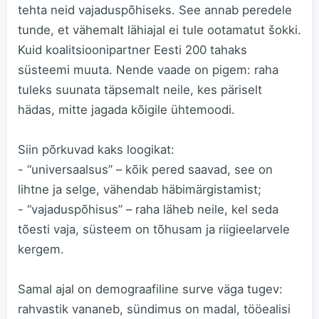
tehta neid vajaduspõhiseks. See annab peredele
tunde, et vähemalt lähiajal ei tule ootamatut šokki.
Kuid koalitsioonipartner Eesti 200 tahaks
süsteemi muuta. Nende vaade on pigem: raha
tuleks suunata täpsemalt neile, kes päriselt
hädas, mitte jagada kõigile ühtemoodi.
Siin põrkuvad kaks loogikat:
- “universaalsus” – kõik pered saavad, see on
lihtne ja selge, vähendab häbimärgistamist;
- “vajaduspõhisus” – raha läheb neile, kel seda
tõesti vaja, süsteem on tõhusam ja riigieelarvele
kergem.
Samal ajal on demograafiline surve väga tugev:
rahvastik vananeb, sündimus on madal, tööealisi