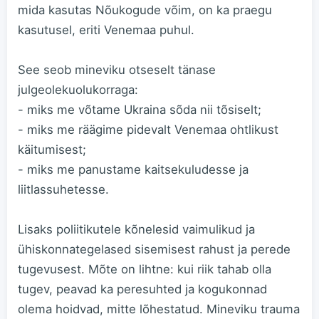
mida kasutas Nõukogude võim, on ka praegu
kasutusel, eriti Venemaa puhul.
See seob mineviku otseselt tänase
julgeolekuolukorraga:
- miks me võtame Ukraina sõda nii tõsiselt;
- miks me räägime pidevalt Venemaa ohtlikust
käitumisest;
- miks me panustame kaitsekuludesse ja
liitlassuhetesse.
Lisaks poliitikutele kõnelesid vaimulikud ja
ühiskonnategelased sisemisest rahust ja perede
tugevusest. Mõte on lihtne: kui riik tahab olla
tugev, peavad ka peresuhted ja kogukonnad
olema hoidvad, mitte lõhestatud. Mineviku trauma