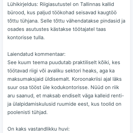
Lühikirjeldus: Riigiasutustel on Tallinnas kallid
bürood, kus paljud töökohad seisavad kaugtöö
tõttu tühjana. Selle tõttu vähendatakse pindasid ja
osades asutustes kästakse töötajatel taas
kontorisse tulla.
Laiendatud kommentaar:
See kuum teema puudutab praktiliselt kõiki, kes
töötavad riigi või avaliku sektori heaks, aga ka
maksumaksjaid üldisemalt. Koroonakriisi ajal läks
suur osa tööst üle kodukontorisse. Nüüd on riik
aru saanud, et maksab endiselt väga kalleid renti-
ja ülalpidamiskulusid ruumide eest, kus toolid on
poolenisti tühjad.
On kaks vastandlikku huvi: