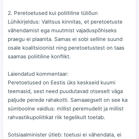
2. Peretoetused kui poliitiline tüliõun
Lühikirjeldus: Valitsus kinnitas, et peretoetuste
vähendamist ega muutmist vajaduspõhiseks
praegu ei plaanita. Samas ei sobi selline suund
osale koalitsioonist ning peretoetustest on taas
saamas poliitiline konflikt.
Laiendatud kommentaar:
Peretoetused on Eestis üks keskseid kuumi
teemasid, sest need puudutavad otseselt väga
paljude perede rahakotti. Samaaegselt on see ka
sümboolne vaidlus: millist peremudelit ja millist
rahvastikupoliitikat riik tegelikult toetab.
Sotsiaalminister ütleb: toetusi ei vähendata, ei