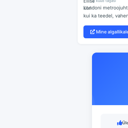
2 kuud tagasi
Londoni metroojuhti
kui ka teedel, vahe
Mine algallikale
Ül