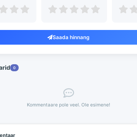
Saada hinnang
rid
0
Kommentaare pole veel. Ole esimene!
entaar