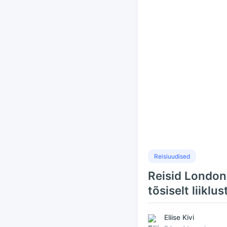
Reisiuudised
Reisid Londoni
tõsiselt liiklus
Eliise Kivi