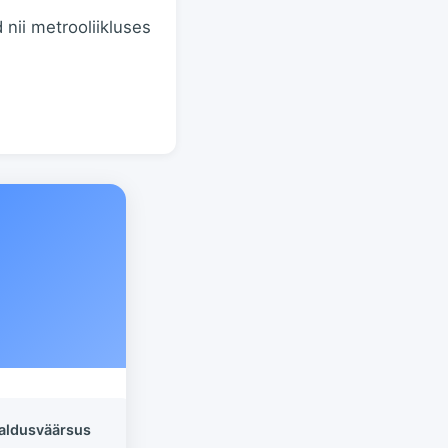
 nii metrooliikluses
aldusväärsus