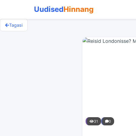
Uudised
Hinnang
Tagasi
31
0