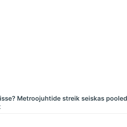
sse? Metroojuhtide streik seiskas pooled l
t