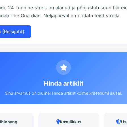
de 24-tunnine streik on alanud ja põhjustab suuri häireid
ndab The Guardian. Neljapäeval on oodata teist streiki.
 (Reisijuht)
Hinda artiklit
Sinu arvamus on oluline! Hinda artiklit kolme kriteeriumi alusel.
dhinnang
Kasulikkus
Us